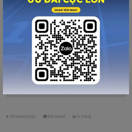
HƯỚNG DẪN CHỌN SIZE
GỬI TƯ VẤN
HỦY
Về trang trước
Gửi email
In trang