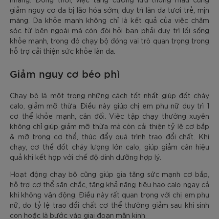
giảm nguy cơ da bị lão hóa sớm, duy trì làn da tươi trẻ, mịn
màng. Da khỏe mạnh không chỉ là kết quả của việc chăm
sóc từ bên ngoài mà còn đòi hỏi bạn phải duy trì lối sống
khỏe mạnh, trong đó chạy bộ đóng vai trò quan trọng trong
hỗ trợ cải thiện sức khỏe làn da.
Giảm nguy cơ béo phì
Chạy bộ là một trong những cách tốt nhất giúp đốt cháy
calo, giảm mỡ thừa. Điều này giúp chị em phụ nữ duy trì 1
cơ thể khỏe mạnh, cân đối. Việc tập chạy thường xuyên
không chỉ giúp giảm mỡ thừa mà còn cải thiện tỷ lệ cơ bắp
& mỡ trong cơ thể, thúc đẩy quá trình trao đổi chất. Khi
chạy, cơ thể đốt cháy lượng lớn calo, giúp giảm cân hiệu
quả khi kết hợp với chế độ dinh dưỡng hợp lý.
Hoạt động chạy bộ cũng giúp gia tăng sức mạnh cơ bắp,
hỗ trợ cơ thể săn chắc, tăng khả năng tiêu hao calo ngay cả
khi không vận động. Điều này rất quan trọng với chị em phụ
nữ, do tỷ lệ trao đổi chất cơ thể thường giảm sau khi sinh
con hoặc là bước vào giai đoạn mãn kinh.