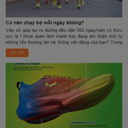
Có nên chạy bộ mỗi ngày không?
Việc xỏ giày lao ra đường đều đặn 365 ngày/năm có thực
sực là 1 thoái quen lành mạnh hay đang âm thầm tích tụ
những tổn thương lên hệ thống vận động của bạn? Trong
nội dung dưới đây các bạn hãy cùng Zocker sẽ chia sẻ chi
Chi tiết
tiết về Có nên chạy bộ mỗi ngày không, từ đó tìm ra câu trả
lời chính xác cho vấn đề trên.