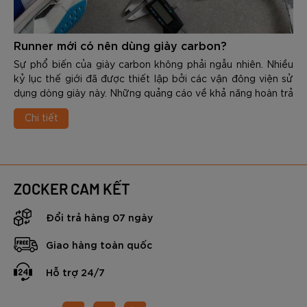
Runner mới có nên dùng giày carbon?
Sự phổ biến của giày carbon không phải ngẫu nhiên. Nhiều
kỷ lục thế giới đã được thiết lập bởi các vận đông viện sử
dụng dòng giày này. Những quảng cáo về khả năng hoàn trả
năng lượng, hỗ trợ tăng tốc cũng như cải thiện thành tích
Chi tiết
khiến một số người mới bắt đầu tập cũng muốn sở hữu
ngay 1 đôi. Tuy nhiên, vấn đế thực sự được đặt ra là: Runner
mới có nên dùng giày carbon? Đây là vấn đề cần được nhìn
nhận dưới góc độ khoa học, kỹ thuật chạy hay cả hiệu quả
đầu tư? Trong nội dung dưới đây các bạn hãy cùng Zocker
ZOCKER CAM KẾT
tìm hiểu chi tiết nhé.
Đổi trả hàng 07 ngày
Giao hàng toàn quốc
Hỗ trợ 24/7