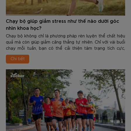
Chạy bộ giúp giảm stress như thế nào dưới góc
nhìn khoa học?
Chạy bộ không chỉ là phương pháp rèn luyện thể chất hiệu
quả mà còn giúp giảm căng thẳng tự nhiên. Chỉ với vài buổi
chạy mỗi tuần, bạn có thể cải thiện tâm trạng tích cực,
nâng cao chất lượng giấc ngủ và gia tăng khả năng chống
Chi tiết
chịu áp lực trong cuộc sống. Vậy Chạy bộ giúp giảm stress
như thế nào dưới góc nhìn khoa học? Trong nội dung dưới
đây các bạn hãy cùng Zocker tìm hiểu chi tiết nhé.