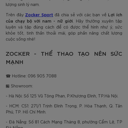
lượng sinh lý nam.
Zocker Sport
Lợi ích
Trên đây
đã chia sẻ với các bạn về
của chạy bộ với nam - nữ giới
. Hãy thường xuyên tập
luyện và tập đúng cách để có được thể hình như ý, sức
khỏe tốt, tinh thần thoải mái, góp phần nâng chất lượng
cuộc sống nhé!
ZOCKER - THỂ THAO TẠO NÊN SỨC
MẠNH
☎ Hotline: 096 905 7088
🏪 Showroom:
- Hà Nội: Số 125 Vũ Tông Phan, P.Khương Đình, TP.Hà Nội.
- HCM: CS1: 271/1 Trịnh Đình Trọng, P. Hòa Thạnh, Q. Tân
Phú, TP. Hồ Chí Minh.
- Đà Nẵng: Số 81 Cách Mạng Tháng 8, phường Cẩm Lệ, TP
Đà Nẵng.