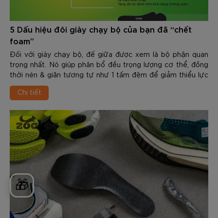
5 Dấu hiệu đôi giày chạy bộ của bạn đã “chết
foam”
Đối với giày chạy bộ, đế giữa được xem là bộ phận quan
trọng nhất. Nó giúp phân bổ đều trọng lượng cơ thể, đồng
thời nén & giãn tương tự như 1 tấm đệm để giảm thiểu lực
tác động từ mặt sàn lên đôi chân, bảo vệ khỏi các chấn
Chi tiết
thương trên đường chạy. Trong khi các tổn thương ở đế
ngoài, mũi giày, upper thường dễ nhận biết thì điều này lại
khó nhận biết hơn ở đế giữa (midsole). Trong nội dung dưới
đây Zocker sẽ chia sẻ với các bạn về 5 Dấu hiệu đôi giày
chạy bộ của bạn đã “chết foam”. Qua đó cùng hiểu hơn về
sản phẩm này cũng như cách chọn và sử dụng đúng cách
để nâng cao hiệu quả nhé.
🎁