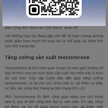
Chạy bộ cải thiện lưu thông máu, điều này vô cùng quan
trọng đối với sức khỏe sinh lý ở đàn ông. Khi chạy, hệ thống
tim mạch hoạt động mạnh mẽ hơn, giúp cho máu lưu thông
thuận lợi đến các cơ quan, bao gồm cả “cậu bé”. Lưu thông
máu tốt cũng giúp tăng khả năng cương cứng, kéo dài thời
gian cũng như nâng cao chất lượng “quan hệ”.
Với những mày râu đang gặp vấn đề rối loạn cương dương
hoặc giảm ham muốn thì chạy bộ có thể giúp cải thiện tích
cực tình trạng này.
Tăng cường sản xuất testosterone
Testosterone là hóc môn quan trọng với nam giới, không chỉ
duy trì mức mà còn kích thích sản xuất hóc môn này ở mức
độ cao hơn. Việc tập luyện đều đặn giúp tăng cường
testosterone, có lợi cho sức khỏe sinh lý, cải thiện cơ bắp,
sự dẻo dai, cũng như mang lại tâm trạng tích cực.
Mức testosterone ổn định cũng giúp nâng cao sức khỏe
sinh lý, duy trì đời sống tình dục lý viên mãn. Do vậy, chạy
bộ đóng vai trò rất quan trọng trong việc cải thiện chất