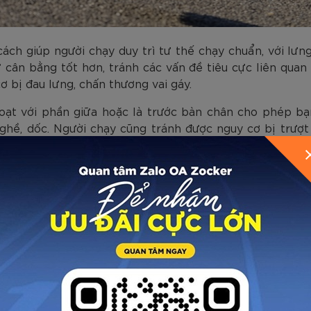
 cách giúp người chạy duy trì tư thế chạy chuẩn, với lư
 cân bằng tốt hơn, tránh các vấn đề tiêu cực liên quan t
ơ bị đau lưng, chấn thương vai gáy.
 hoạt với phần giữa hoặc là trước bàn chân cho phép bạn
ghề, dốc. Người chạy cũng tránh được nguy cơ bị trượ
 đúng cách giúp cơ thể giảm căng thẳng, hao mòn, từ đó h
án đoạn.