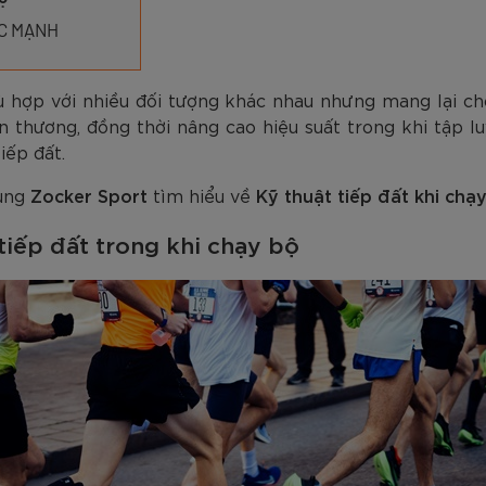
am
Tím
Carbon Trắng Xanh
Microfiber ZK5-206
Trắng
Carbon Xa
779.000
2.890.000
1.690.000
1.290.000
450.000
779.000
2.890.000
1.290.000
990.000
650.000
VNĐ
VNĐ
VNĐ
VNĐ
VNĐ
VN
VN
VN
ỨC MẠNH
 hợp với nhiều đối tượng khác nhau nhưng mang lại cho n
thương, đồng thời nâng cao hiệu suất trong khi tập l
iếp đất.
cùng
Zocker Sport
tìm hiểu về
Kỹ thuật tiếp đất khi chạ
tiếp đất trong khi chạy bộ