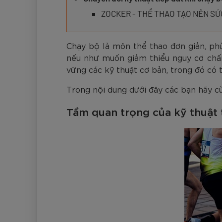
Đen
Carbon Xanh C
ZK5-AS205
Giày Pickleball
779.000
2.890.000
1.690.000
1.690.000
569.000
VNĐ
VNĐ
VNĐ
VNĐ
VNĐ
Giày trẻ em
ZOCKER - THỂ THAO TẠO NÊN S
Bóng Pickleball
Zocker Space
Chạy bộ là môn thể thao đơn giản, phù
Khung lưới Pickleball
Zocker 1902
nếu như muốn giảm thiểu nguy cơ chấn 
Quần áo Pickleball
vững các kỹ thuật cơ bản, trong đó có t
Trong nội dung dưới đây các bạn hãy 
Phụ kiện Pickleball
Tầm quan trọng của kỹ thuật 
BST Pickleball Zocker Junior