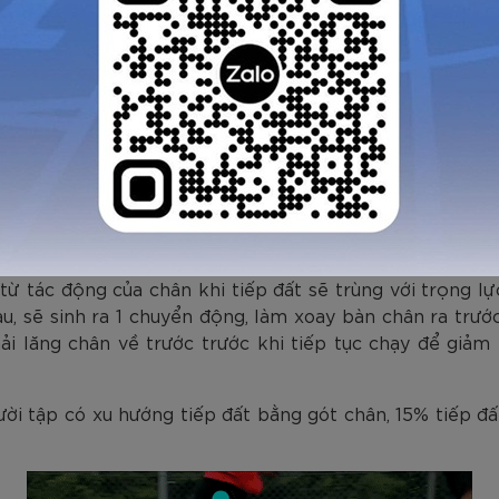
hạy bộ là bằng gót chân, cả bàn chân, và mũi chân. Khi 
ừ tác động của chân khi tiếp đất sẽ trùng với trọng lự
u, sẽ sinh ra 1 chuyển động, làm xoay bàn chân ra trướ
i lăng chân về trước trước khi tiếp tục chạy để giảm
i tập có xu hướng tiếp đất bằng gót chân, 15% tiếp đất