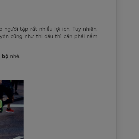
nh Cam
Đ
Đ
Đ
VNĐ
VNĐ
gười tập rất nhiều lợi ích. Tuy nhiên,
uyện cũng như thi đấu thì cần phải nắm
y bộ
nhé.