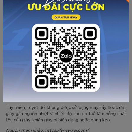
Sau khi làm sạch giày, việc làm khô giày đúng cách là rất
quan trọng. Bạn nên đặt giày ở nơi thoáng mát, tránh ánh
nắng trực tiếp và có độ ẩm thấp. Để giày khô nhanh hơn,
bạn có thể sử dụng quạt để thổi vào giày. Ngoài ra, bạn có
thể nhét giấy báo hoặc khăn giấy vào trong giày để hút ẩm.
Tuy nhiên, tuyệt đối không được sử dụng máy sấy hoặc đặt
giày gần nguồn nhiệt vì nhiệt độ cao có thể làm hỏng chất
liệu của giày, khiến giày bị biến dạng hoặc bong keo.
Nguồn tham khảo: https://www.rei.com/