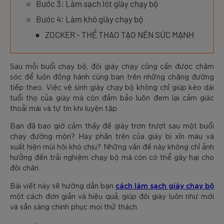
Bước 3: Làm sạch lót giày chạy bộ
Bước 4: Làm khô giày chạy bộ
ZOCKER - THỂ THAO TẠO NÊN SỨC MẠNH
Sau mỗi buổi chạy bộ, đôi giày chạy cũng cần được chăm
sóc để luôn đồng hành cùng bạn trên những chặng đường
tiếp theo. Việc vệ sinh giày chạy bộ không chỉ giúp kéo dài
tuổi thọ của giày mà còn đảm bảo luôn đem lại cảm giác
thoải mái và tự tin khi luyện tập.
Bạn đã bao giờ cảm thấy đế giày trơn trượt sau một buổi
chạy đường mòn? Hay phần trên của giày bị xỉn màu và
xuất hiện mùi hôi khó chịu? Những vấn đề này không chỉ ảnh
hưởng đến trải nghiệm chạy bộ mà còn có thể gây hại cho
đôi chân.
cách làm sạch giày chạy bộ
Bài viết này sẽ hướng dẫn bạn
một cách đơn giản và hiệu quả, giúp đôi giày luôn như mới
và sẵn sàng chinh phục mọi thử thách.