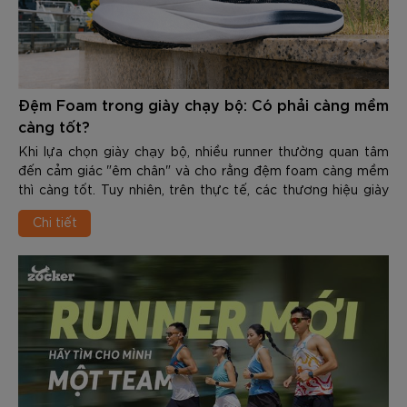
Đệm Foam trong giày chạy bộ: Có phải càng mềm
càng tốt?
Khi lựa chọn giày chạy bộ, nhiều runner thường quan tâm
đến cảm giác "êm chân" và cho rằng đệm foam càng mềm
thì càng tốt. Tuy nhiên, trên thực tế, các thương hiệu giày
chạy hiện nay không còn chỉ tập trung vào việc tạo ra lớp
Chi tiết
đệm mềm nhất, mà hướng đến sự cân bằng giữa giảm chấn
và hiệu suất vận động.