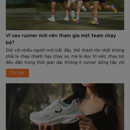
Vì sao runner mới nên tham gia một team chạy
bộ?
Đối với nhiều người mới bắt đầu, thử thách lớn nhất không
phải là chạy nhanh hay chạy xa, mà là duy trì việc chạy bộ
đều đặn trong thời gian dài. Không ít runner dừng tập chỉ
sau vài tuần vì thiếu động lực, không biết cách xây dựng
Chi tiết
giáo án hoặc không có team đồng hành.