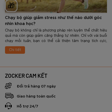
🎁
Chạy bộ giúp giảm stress như thế nào dưới góc
nhìn khoa học?
Chạy bộ không chỉ là phương pháp rèn luyện thể chất hiệu
quả mà còn giúp giảm căng thẳng tự nhiên. Chỉ với vài buổi
chạy mỗi tuần, bạn có thể cải thiện tâm trạng tích cực,
nâng cao chất lượng giấc ngủ và gia tăng khả năng chống
Chi tiết
chịu áp lực trong cuộc sống. Vậy Chạy bộ giúp giảm stress
như thế nào dưới góc nhìn khoa học? Trong nội dung dưới
đây các bạn hãy cùng Zocker tìm hiểu chi tiết nhé.
ZOCKER CAM KẾT
Đổi trả hàng 07 ngày
Giao hàng toàn quốc
Hỗ trợ 24/7