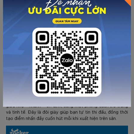
Lớp đệm Impact Guard giúp hấp thụ lực, giảm chấn và bảo
vệ bàn chân khi bật nhảy, tiếp đất hoặc di chuyển liên tục
trong thời gian dài. Nhờ đó, người chơi duy trì được sự thoải
mái và hỗ trợ tối ưu trong toàn bộ trận đấu.
Giày Pickleball Zocker Aspire Speed – Trắng/Hồng là lựa
chọn lý tưởng cho người chơi muốn tìm kiếm sự kết hợp
giữa nhẹ – nhanh – ổn định, cùng một phong cách trẻ trung
và tinh tế. Đây là đôi giày giúp bạn tự tin thi đấu, đồng thời
tạo điểm nhấn đầy cuốn hút mỗi khi xuất hiện trên sân.
GỬI TƯ VẤN
HỦY