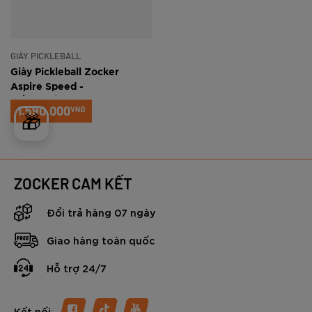
GIÀY PICKLEBALL
Giày Pickleball Zocker
Aspire Speed -
Trắng/Hồng/Tím
1.590.000
VNĐ
🎁
ZOCKER CAM KẾT
Đổi trả hàng 07 ngày
Giao hàng toàn quốc
Hỗ trợ 24/7
:
Kết nối