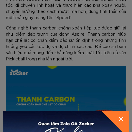
tốc, di chuyển linh hoạt và thực hiện các pha xoay người,
chuyển hướng theo cách mượt mà hơn, đúng tinh thần của
một mẫu giày mang tên “Speed”.
Công nghệ thanh carbon chống xoắn tiếp tục được giữ lại
như điểm đặc trưng của dòng Aspire. Thanh carbon giúp
hạn chế lật cổ chân, đảm bảo sự ổn định trong những tình
huống yêu cầu tốc độ và độ chính xác cao. Đế cao su bám
sân hiệu quả mang đến khả năng kiểm soát tốt trên cả sân
Pickleball trong nhà lẫn ngoài trời.
GỬI THÔNG TIN ĐỂ ZOCKER TƯ
HƯỚNG DẪN CHỌN SIZE
VẤN CHO BẠN