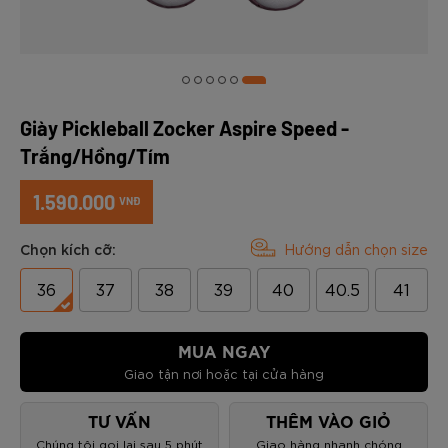
Giày Pickleball Zocker Aspire Speed -
Trắng/Hồng/Tím
1.590.000
VNĐ
Chọn kích cỡ:
Hướng dẫn chọn size
36
37
38
39
40
40.5
41
MUA NGAY
Giao tận nơi hoặc tại cửa hàng
TƯ VẤN
THÊM VÀO GIỎ
Chúng tôi gọi lại sau 5 phút
Giao hàng nhanh chóng