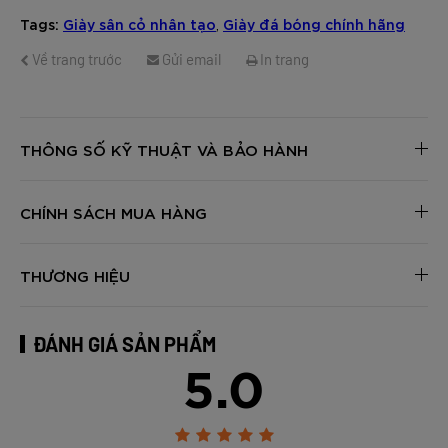
Tags:
Giày sân cỏ nhân tạo
Giày đá bóng chính hãng
,
Về trang trước
Gửi email
In trang
THÔNG SỐ KỸ THUẬT VÀ BẢO HÀNH
CHÍNH SÁCH MUA HÀNG
THƯƠNG HIỆU
ĐÁNH GIÁ SẢN PHẨM
5.0