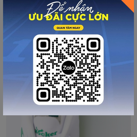
GỬI TƯ VẤN
HỦY