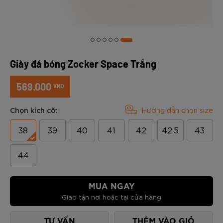
Giày đá bóng Zocker Space Trắng
569.000
VNĐ
Chọn kích cỡ:
Hướng dẫn chọn size
38
39
40
41
42
42.5
43
44
MUA NGAY
Giao tận nơi hoặc tại cửa hàng
TƯ VẤN
THÊM VÀO GIỎ