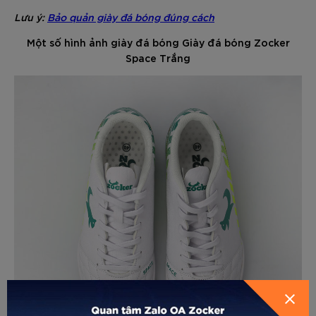
Lưu ý:
Bảo quản giày đá bóng đúng cách
Một số hình ảnh giày đá bóng Giày đá bóng Zocker
Space Trắng
GỬI THÔNG TIN ĐỂ ZOCKER TƯ
HƯỚNG DẪN CHỌN SIZE
VẤN CHO BẠN