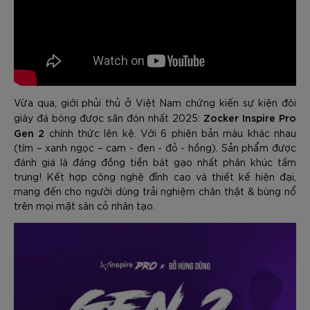
Vừa qua, giới phủi thủ ở Việt Nam chứng kiến sự kiện đôi
Zocker Inspire Pro
giày đá bóng được săn đón nhất 2025:
Gen 2
chính thức lên kệ. Với 6 phiên bản màu khác nhau
(tím – xanh ngọc – cam - đen - đỏ - hồng). Sản phẩm được
đánh giá là đáng đồng tiền bát gạo nhất phân khúc tầm
trung! Kết hợp công nghệ đỉnh cao và thiết kế hiện đại,
mang đến cho người dùng trải nghiệm chân thật & bùng nổ
trên mọi mặt sân cỏ nhân tạo.