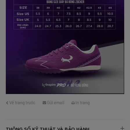
Về trang trước
Gửi email
In trang
THÔNG SỐ KỸ THUẬT VÀ BẢO HÀNH