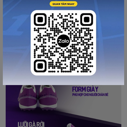
HƯỚNG DẪN CHỌN SIZE
Đế ngoài sử dụng cao su đúc nguyên khối mang đến sự
khả năng đàn hồi cao
chắc chắn,
. Bề mặt đế ứng dụng
công nghệ ma sát kép độc quyền của Zocker với các đinh
chống
dăm hình ngôi sao và đinh lục giác bố trí khoa học
trơn trượt và bào mòn
trên mọi trong nhiều điều kiện thời
tiết, hỗ trợ bứt tốc mạnh mẽ và chuyển hướng đột ngột mà
không lo mất đà.
GỬI TƯ VẤN
HỦY