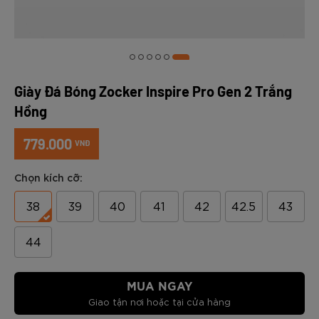
Giày Đá Bóng Zocker Inspire Pro Gen 2 Trắng
Hồng
779.000
VNĐ
Chọn kích cỡ:
38
39
40
41
42
42.5
43
44
MUA NGAY
Giao tận nơi hoặc tại cửa hàng