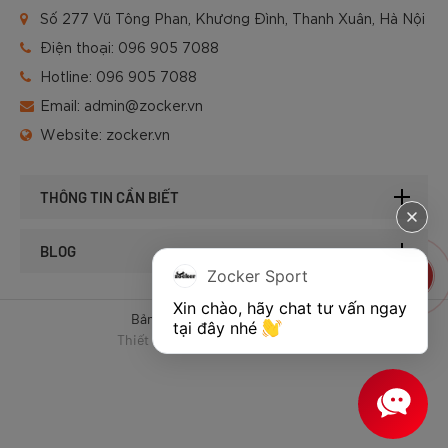
Số 277 Vũ Tông Phan, Khương Đình, Thanh Xuân, Hà Nội
Điện thoại:
096 905 7088
Hotline:
096 905 7088
Email:
admin@zocker.vn
Website:
zocker.vn
THÔNG TIN CẦN BIẾT
BLOG
Zocker Sport
Xin chào, hãy chat tư vấn ngay 
Bản quyền © 2025 của Zocker.
tại đây nhé 
Thiết kế website & SEO - Tất Thành