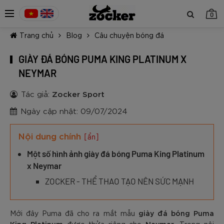
0
Trang chủ
Blog
Câu chuyện bóng đá
GIÀY ĐÁ BÓNG PUMA KING PLATINUM X
NEYMAR
Tác giả:
Zocker Sport
TIẾP TỤC MUA HÀNG
Ngày cập nhật: 09/07/2024
Nội dung chính
[ẩn]
Một số hình ảnh giày đá bóng Puma King Platinum
x Neymar
ZOCKER - THỂ THAO TẠO NÊN SỨC MẠNH
giày đá bóng Puma
Mới đây Puma đã cho ra mắt mẫu
King Platinum
Naymar