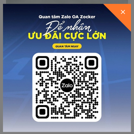
ZOCKER - THỂ THAO TẠO NÊN SỨC
MẠNH
☎ Hotline: 096 905 7088
🏪 Showroom: