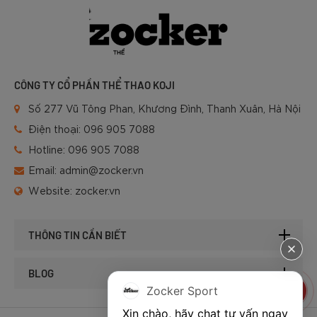
CÔNG TY CỔ PHẦN THỂ THAO KOJI
Số 277 Vũ Tông Phan, Khương Đình, Thanh Xuân, Hà Nội
Điện thoại:
096 905 7088
Hotline:
096 905 7088
Email:
admin@zocker.vn
Website:
zocker.vn
THÔNG TIN CẦN BIẾT
BLOG
Zocker Sport
Xin chào, hãy chat tư vấn ngay 