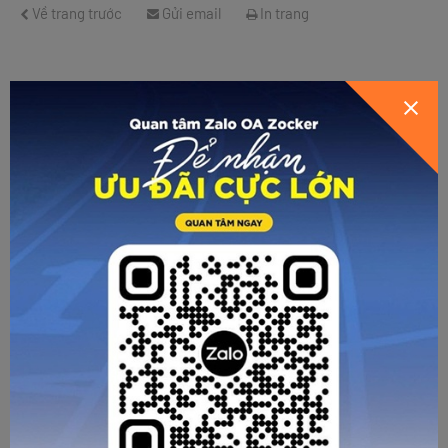
Về trang trước
Gửi email
In trang
CÁC BÀI VIẾT KHÁC
Cách vệ sinh giày bóng đá giúp gia tăng tuổi thọ
Chỉ cần dành khoảng 10 - 15 phút vệ sinh giày đá bóng sau