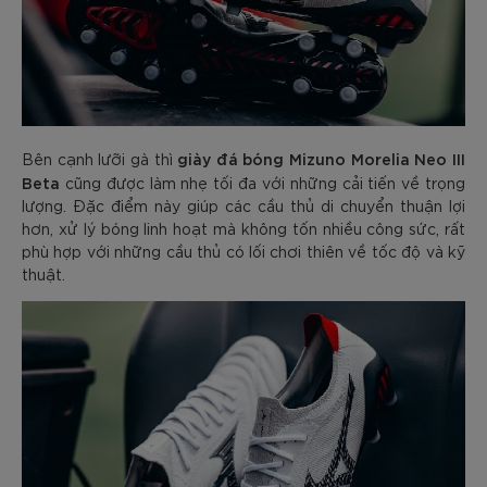
giày đá bóng Mizuno Morelia Neo III
Bên cạnh lưỡi gà thì
Beta
cũng được làm nhẹ tối đa với những cải tiến về trọng
lượng. Đặc điểm này giúp các cầu thủ di chuyển thuận lợi
hơn, xử lý bóng linh hoạt mà không tốn nhiều công sức, rất
phù hợp với những cầu thủ có lối chơi thiên về tốc độ và kỹ
thuật.