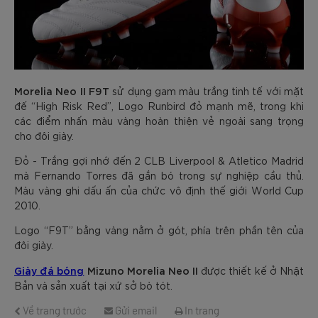
Morelia Neo II F9T
sử dụng gam màu trắng tinh tế với mặt
đế “High Risk Red”, Logo Runbird đỏ mạnh mẽ, trong khi
các điểm nhấn màu vàng hoàn thiện vẻ ngoài sang trọng
cho đôi giày.
Đỏ - Trắng gợi nhớ đến 2 CLB Liverpool & Atletico Madrid
mà Fernando Torres đã gắn bó trong sự nghiệp cầu thủ.
Màu vàng ghi dấu ấn của chức vô định thế giới World Cup
2010.
Logo “F9T” bằng vàng nằm ở gót, phía trên phần tên của
đôi giày.
Giày đá bóng
Mizuno Morelia Neo II
được thiết kế ở Nhật
Bản và sản xuất tại xứ sở bò tót.
Về trang trước
Gửi email
In trang