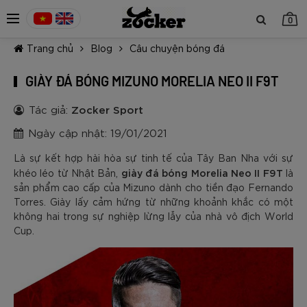
0
Trang chủ
Blog
Câu chuyện bóng đá
GIÀY ĐÁ BÓNG MIZUNO MORELIA NEO II F9T
Tác giả:
Zocker Sport
Ngày cập nhật: 19/01/2021
TIẾP TỤC MUA HÀNG
Là sự kết hợp hài hòa sự tinh tế của Tây Ban Nha với sự
giày đá bóng Morelia Neo II F9T
khéo léo từ Nhật Bản,
là
sản phẩm cao cấp của Mizuno dành cho tiền đạo Fernando
Torres. Giày lấy cảm hứng từ những khoảnh khắc có một
không hai trong sự nghiệp lừng lẫy của nhà vô địch World
Cup.