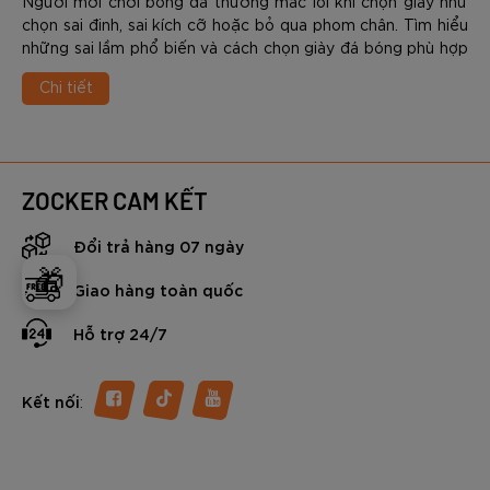
Người mới chơi bóng đá thường mắc lỗi khi chọn giày như
chọn sai đinh, sai kích cỡ hoặc bỏ qua phom chân. Tìm hiểu
những sai lầm phổ biến và cách chọn giày đá bóng phù hợp
để chơi hiệu quả và hạn chế chấn thương
Chi tiết
ZOCKER CAM KẾT
Đổi trả hàng 07 ngày
🎁
Giao hàng toàn quốc
Hỗ trợ 24/7
:
Kết nối