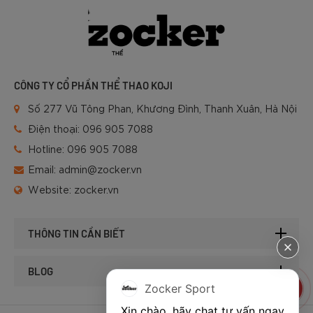
CÔNG TY CỔ PHẦN THỂ THAO KOJI
Số 277 Vũ Tông Phan, Khương Đình, Thanh Xuân, Hà Nội
Điện thoại:
096 905 7088
Hotline:
096 905 7088
Email:
admin@zocker.vn
Website:
zocker.vn
THÔNG TIN CẦN BIẾT
BLOG
Zocker Sport
Xin chào, hãy chat tư vấn ngay 