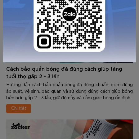
Cách bảo quản bóng đá đúng cách giúp tăng
tuổi thọ gấp 2 - 3 lần
Hướng dẫn cách bảo quản bóng đá đúng chuẩn: bơm đúng
áp suất, vệ sinh, bảo quản và sử dụng đúng cách giúp bóng
bền hơn gấp 2 - 3 lần, giữ độ nảy và cảm giác bóng ổn định.
Chi tiết