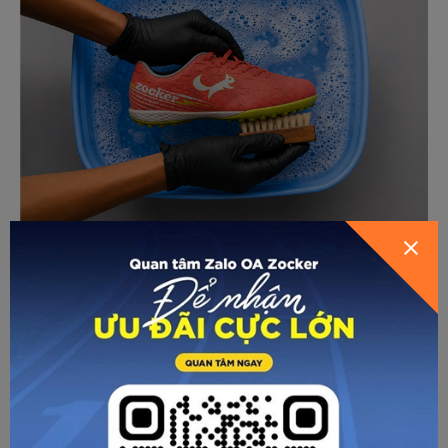
Cách vệ sinh giày bóng đá giúp gia tăng tuổi thọ
Chỉ cần dành khoảng 10 - 15 phút vệ sinh giày đá bóng sau
mỗi buổi tập hoặc thi đấu, bạn có thể giúp đôi giày luôn
sạch sẽ, duy trì hiệu suất và kéo dài tuổi thọ đáng kể.
Chi tiết