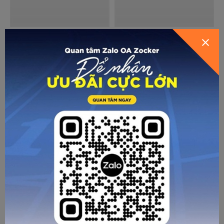
GỬI THÔNG TIN ĐỂ ZOCKER TƯ
VẤN CHO BẠN
ZOCKER INSPIRE
ZOCKER INSPIRE
Giày Đá Bóng Zocker
Giày Đá Bóng Zocker
Inspire Xanh Ngọc
Inspire Cam
659.000
659.000
VNĐ
VNĐ
ZOCKER INSPIRE
ZOCKER INSPIRE
Giày Đá Bóng Zocker
Giày Đá Bóng Zocker