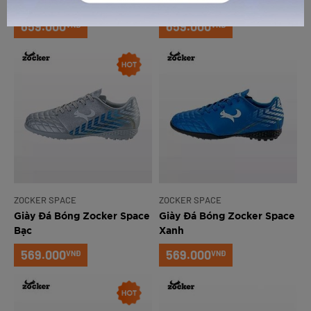
Inspire Trắng
Inspire Xanh Chuối
659.000
659.000
VNĐ
VNĐ
GỬI TƯ VẤN
HỦY
ZOCKER SPACE
ZOCKER SPACE
Giày Đá Bóng Zocker Space
Giày Đá Bóng Zocker Space
Bạc
Xanh
569.000
569.000
VNĐ
VNĐ