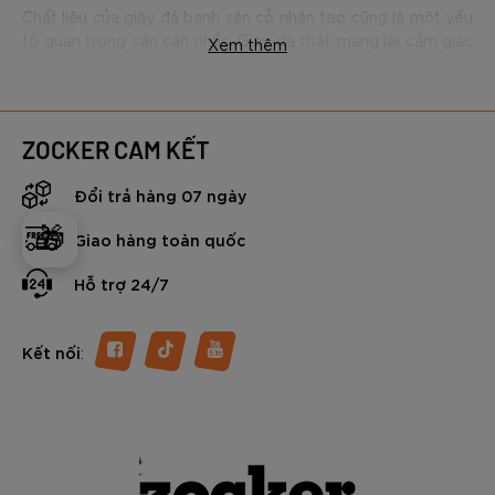
Chất liệu của giày đá banh sân cỏ nhân tạo cũng là một yếu
tố quan trọng cần cân nhắc. Giày da thật mang lại cảm giác
Xem thêm
bóng tốt và độ bền cao, nhưng thường có giá thành cao
hơn. Giày làm từ chất liệu tổng hợp có giá thành phải chăng
hơn, nhưng độ bền và cảm giác bóng có thể không bằng
giày da thật.
ZOCKER CAM KẾT
Cấu tạo của giày đá bóng sân cỏ nhân
Đổi trả hàng 07 ngày
tạo
🎁
Giao hàng toàn quốc
Hỗ trợ 24/7
:
Kết nối