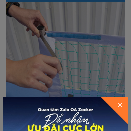
GỬI THÔNG TIN ĐỂ ZOCKER TƯ
VẤN CHO BẠN
- Chọn một bề mặt bằng phẳng và rộng rãi để lắp đặt bộ
khung lưới Pickleball.
- Kiểm tra xem tất cả các phụ kiện cần thiết đã được bao