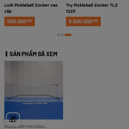
o
Lưới Pickleball Zocker cao
Trụ Pickleball Zocker TLZ
cấp
1225
580.000
5.500.000
VNĐ
VNĐ
SẢN PHẨM ĐÃ XEM
🎁
KHUNG LƯỚI PICKLEBALL