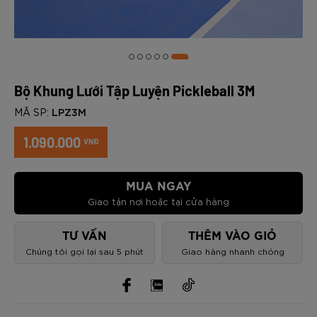
Bộ Khung Lưới Tập Luyện Pickleball 3M
LPZ3M
MÃ SP:
1.090.000
VNĐ
MUA NGAY
Giao tận nơi hoặc tại cửa hàng
TƯ VẤN
THÊM VÀO GIỎ
Chúng tôi gọi lại sau 5 phút
Giao hàng nhanh chóng