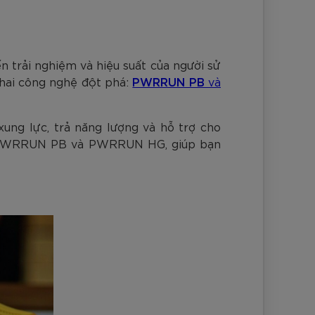
nh Cam
Đ
Đ
Đ
VNĐ
VNĐ
n trải nghiệm và hiệu suất của người sử
 hai công nghệ đột phá:
PWRRUN PB
và
xung lực, trả năng lượng và hỗ trợ cho
iữa PWRRUN PB và PWRRUN HG, giúp bạn