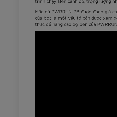
trình chạy. Bên cạnh đó, trọng lượng n
Mặc dù PWRRUN PB được đánh giá cao 
của bọt là một yếu tố cần được xem xét
thức để nâng cao độ bền của PWRRUN