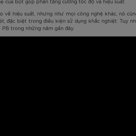
hẹ của bọt góp phần tăng cường tốc độ và hiệu suất.
về hiệu suất, nhưng như mọi công nghệ khác, nó cũn
, đặc biệt trong điều kiện sử dụng khắc nghiệt. Tuy nh
 PB trong những năm gần đây.