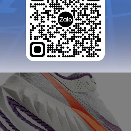
ọt đế giữa khác, bao gồm cả những sản phẩm sử dụng vậ
c lựa chọn loại bọt phù hợp phụ thuộc vào nhu cầu và sở
?