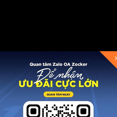
WRRUN PB, cần dựa trên các nghiên cứu và phản hồi t
ồi và giảm sốc của công nghệ này, cho rằng nó phù hợp v
ào từng cá nhân và mục tiêu tập luyện.
ều loại địa hình và tốc độ chạy khác nhau. Tuy nhiên, 
 cứng. Ngoài ra, công nghệ này phù hợp với cả người 
g cho những người chạy đường dài với tốc độ chậm.