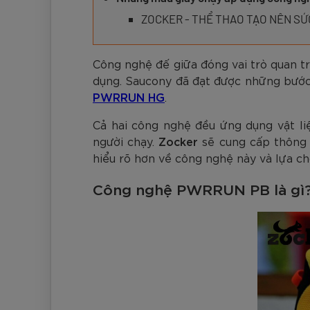
Đen
Carbon Xanh C
ZK5-AS205
Giày Pickleball
779.000
2.890.000
1.690.000
1.690.000
569.000
VNĐ
VNĐ
VNĐ
VNĐ
VNĐ
Giày trẻ em
ZOCKER - THỂ THAO TẠO NÊN S
Bóng Pickleball
Zocker Space
Công nghệ đế giữa đóng vai trò quan tr
Khung lưới Pickleball
Zocker 1902
dụng. Saucony đã đạt được những bước 
Quần áo Pickleball
PWRRUN HG
.
Cả hai công nghệ đều ứng dụng vật liệ
Phụ kiện Pickleball
người chạy.
Zocker
sẽ cung cấp thông
BST Pickleball Zocker Junior
hiểu rõ hơn về công nghệ này và lựa ch
Công nghệ PWRRUN PB là gì