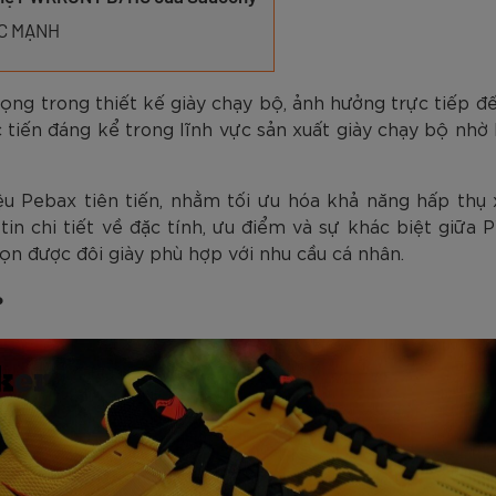
am
Tím
Carbon Trắng Xanh
Microfiber ZK5-206
Trắng
Carbon Xa
779.000
2.890.000
1.690.000
1.290.000
450.000
779.000
2.890.000
1.290.000
990.000
650.000
VNĐ
VNĐ
VNĐ
VNĐ
VNĐ
VN
VN
VN
ỨC MẠNH
ọng trong thiết kế giày chạy bộ, ảnh hưởng trực tiếp đế
tiến đáng kể trong lĩnh vực sản xuất giày chạy bộ nhờ
u Pebax tiên tiến, nhằm tối ưu hóa khả năng hấp thụ 
 tin chi tiết về đặc tính, ưu điểm và sự khác biệt g
ọn được đôi giày phù hợp với nhu cầu cá nhân.
?