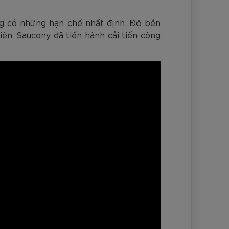
g có những hạn chế nhất định. Độ bền
iên, Saucony đã tiến hành cải tiến công