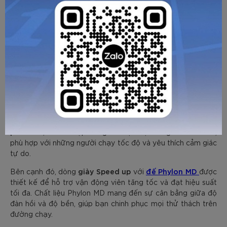
người dùng cần lựa chọn giày phù hợp với nhu cầu cá nhân.
Sự phát triển không ngừng của công nghệ hứa hẹn sẽ mang
đến những cải tiến mới trong tương lai, nhưng mút ZoomX
vẫn giữ vững vị thế tiên phong trong lĩnh vực này.
Nguồn tham khảo: https://www.nike.com/vn/zoomx
Zocker cam kết mang đến những sản phẩm giày chạy bộ
chất lượng cao, đáp ứng nhu cầu đa dạng của người dùng
Ultra light
đế light foam
Việt. Với dòng giày
sử dụng
premium
, Zocker tập trung vào sự nhẹ nhàng và thoải mái,
phù hợp với những người chạy tốc độ và yêu thích cảm giác
tự do.
giày Speed up
đế Phylon MD
Bên cạnh đó, dòng
với
được
thiết kế để hỗ trợ vận động viên tăng tốc và đạt hiệu suất
tối đa. Chất liệu Phylon MD mang đến sự cân bằng giữa độ
đàn hồi và độ bền, giúp bạn chinh phục mọi thử thách trên
đường chạy.