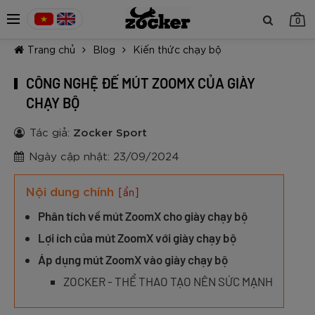
0
Trang chủ
Blog
Kiến thức chạy bộ
CÔNG NGHỆ ĐẾ MÚT ZOOMX CỦA GIÀY
CHẠY BỘ
Tác giả:
Zocker Sport
TIẾP TỤC MUA HÀNG
Ngày cập nhật: 23/09/2024
Nội dung chính
[ẩn]
Phân tích về mút ZoomX cho giày chạy bộ
Lợi ích của mút ZoomX với giày chạy bộ
Áp dụng mút ZoomX vào giày chạy bộ
ZOCKER - THỂ THAO TẠO NÊN SỨC MẠNH