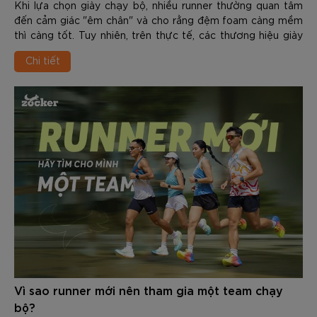
Khi lựa chọn giày chạy bộ, nhiều runner thường quan tâm
đến cảm giác "êm chân" và cho rằng đệm foam càng mềm
thì càng tốt. Tuy nhiên, trên thực tế, các thương hiệu giày
chạy hiện nay không còn chỉ tập trung vào việc tạo ra lớp
Chi tiết
đệm mềm nhất, mà hướng đến sự cân bằng giữa giảm chấn
và hiệu suất vận động.
Vì sao runner mới nên tham gia một team chạy
bộ?