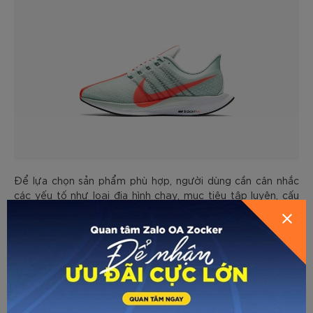
Để lựa chọn sản phẩm phù hợp, người dùng cần cân nhắc
các yếu tố như loại địa hình chạy, mục tiêu tập luyện, cấu
trúc bàn chân và mức độ hỗ trợ cần thiết. Thêm vào đó,
việc thử giày trực tiếp là vô cùng quan trọng để đảm bảo
sự thoải mái và phù hợp với từng cá nhân.
Mút ZoomX là một thành tựu đáng chú ý trong công nghệ
giày chạy bộ. Với những ưu điểm vượt trội, công nghệ này
đã tạo nên một bước tiến mới trong ngành công nghiệp thể
thao. Tuy nhiên, để tận dụng tối đa lợi ích của mút ZoomX,