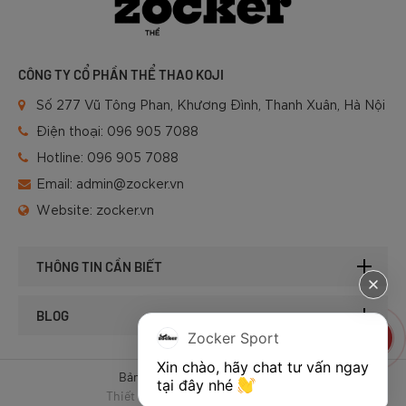
CÔNG TY CỔ PHẦN THỂ THAO KOJI
Số 277 Vũ Tông Phan, Khương Đình, Thanh Xuân, Hà Nội
Điện thoại:
096 905 7088
Hotline:
096 905 7088
Email:
admin@zocker.vn
Website:
zocker.vn
THÔNG TIN CẦN BIẾT
BLOG
Zocker Sport
Xin chào, hãy chat tư vấn ngay 
Bản quyền © 2025 của Zocker.
tại đây nhé 
Thiết kế website & SEO - Tất Thành