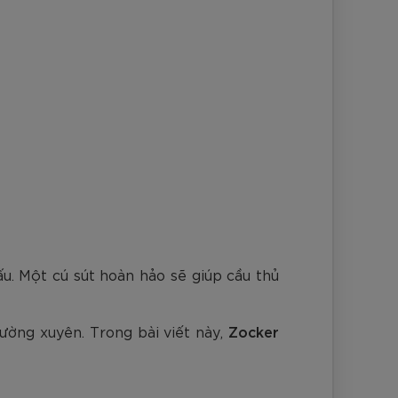
nh Cam
Đ
Đ
Đ
VNĐ
VNĐ
u. Một cú sút hoàn hảo sẽ giúp cầu thủ
ường xuyên. Trong bài viết này,
Zocker