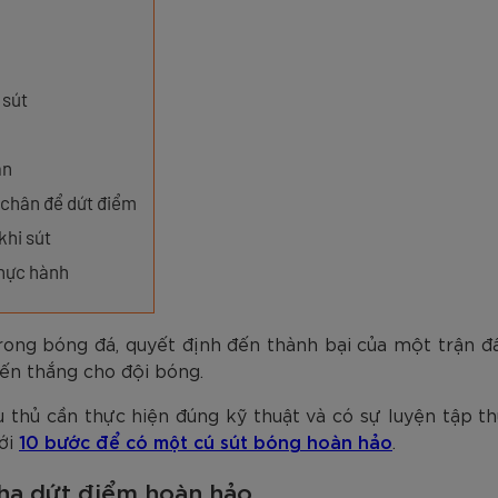
am
Tím
Carbon Trắng Xanh
Microfiber ZK5-206
Trắng
Carbon Xa
779.000
2.890.000
1.690.000
1.290.000
450.000
779.000
2.890.000
1.290.000
990.000
650.000
VNĐ
VNĐ
VNĐ
VNĐ
VNĐ
VN
VN
VN
 sút
ạn
 chân để dứt điểm
khi sút
Thực hành
ong bóng đá, quyết định đến thành bại của một trận đấ
iến thắng cho đội bóng.
thủ cần thực hiện đúng kỹ thuật và có sự luyện tập th
với
10 bước để có một cú sút bóng hoàn hảo
.
pha dứt điểm hoàn hảo