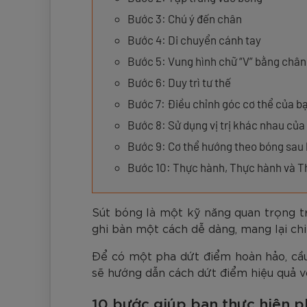
Đen
Carbon Xanh C
ZK5-AS205
Giày Pickleball
779.000
2.890.000
1.690.000
1.690.000
569.000
VNĐ
VNĐ
VNĐ
VNĐ
VNĐ
Giày trẻ em
Bước 3: Chú ý đến chân
Bóng Pickleball
Bước 4: Di chuyển cánh tay
Zocker Space
Bước 5: Vung hình chữ “V” bằng chân
Khung lưới Pickleball
Zocker 1902
Bước 6: Duy trì tư thế
Quần áo Pickleball
Bước 7: Điều chỉnh góc cơ thể của b
Phụ kiện Pickleball
Bước 8: Sử dụng vị trị khác nhau của
Bước 9: Cơ thể hướng theo bóng sau 
BST Pickleball Zocker Junior
Bước 10: Thực hành, Thực hành và 
Sút bóng là một kỹ năng quan trọng tr
ghi bàn một cách dễ dàng, mang lại ch
Để có một pha dứt điểm hoàn hảo, cầu 
sẽ hướng dẫn cách dứt điểm hiệu quả 
10 bước giúp bạn thực hiện 