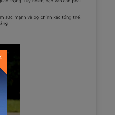
uan trọng. Tuy nhiên, bạn vẫn cần phải
iảm sức mạnh và độ chính xác tổng thể.
hắng.