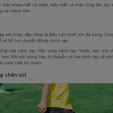
m bảo khóa mắt cá chân. Nếu mắt cá chân lỏng lẻo, lực sú
ng và mạnh hơn.
y khi chạy, đây cũng là điều cần thiết khi đá bóng. Ch
ể và hỗ trợ chuyển động chính xác.
ng của cánh tay. Hãy vung cánh tay “trước sau” khi c
 hơn. Khi sút bóng, hãy di chuyển cả hai cánh tay về p
u phải thật tự nhiên.
g chân sút