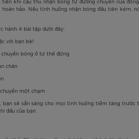
tiên khi cầu thủ nhận bóng từ đường chuyền của đồng
út hoàn hảo. Nếu tình huống nhận bóng đầu tiên kém, n
c hành 4 bài tập dưới đây:
ặc với bạn bè!
à chuyền bóng ở tư thế đứng
àn chân
ân
g chuyền một chạm
, bạn sẽ sẵn sàng cho mọi tình huống tiềm tàng trước 
thi đấu của bạn.