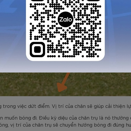
trong việc dứt điểm. Vị trí của chân sẽ giúp cải thiện lự
 muốn bóng đi. Điều kỳ diệu của chân trụ là nó thường 
óng, vị trí của chân trụ sẽ chuyển hướng bóng đi đúng h