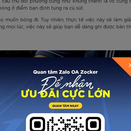
át cầu thủ đối phương cũng như khung thành là vô cùng q
óng ở điểm bạn định tung ra cú sút.
ọ muốn bóng đi. Tuy nhiên, thực tế việc này sẽ làm g
g mọi lúc, việc này sẽ giúp bạn dễ dàng ghi được bàn t