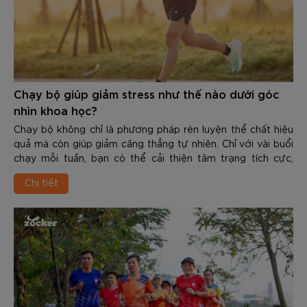
Chạy bộ giúp giảm stress như thế nào dưới góc
nhìn khoa học?
Chạy bộ không chỉ là phương pháp rèn luyện thể chất hiệu
quả mà còn giúp giảm căng thẳng tự nhiên. Chỉ với vài buổi
chạy mỗi tuần, bạn có thể cải thiện tâm trạng tích cực,
nâng cao chất lượng giấc ngủ và gia tăng khả năng chống
Chi tiết
chịu áp lực trong cuộc sống. Vậy Chạy bộ giúp giảm stress
như thế nào dưới góc nhìn khoa học? Trong nội dung dưới
đây các bạn hãy cùng Zocker tìm hiểu chi tiết nhé.