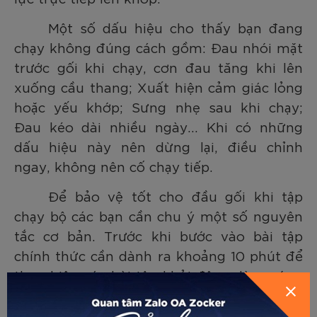
Một số dấu hiệu cho thấy bạn đang
chạy không đúng cách gồm: Đau nhói mặt
trước gối khi chạy, cơn đau tăng khi lên
xuống cầu thang; Xuất hiện cảm giác lỏng
hoặc yếu khớp; Sưng nhẹ sau khi chạy;
Đau kéo dài nhiều ngày… Khi có những
dấu hiệu này nên dừng lại, điều chỉnh
ngay, không nên cố chạy tiếp.
Để bảo vệ tốt cho đầu gối khi tập
chạy bộ các bạn cần chu ý một số nguyên
tắc cơ bản. Trước khi bước vào bài tập
chính thức cần dành ra khoảng 10 phút để
thực hiện các bài tập khởi động, làm nóng
cơ và vôi trơn khớp. Khi chạy nên ưu tiên
bước ngắn thay vì sải dài. Kỹ thuật đúng là