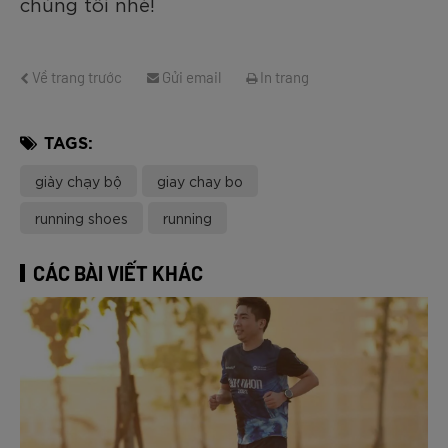
chúng tôi nhé!
Về trang trước
Gửi email
In trang
TAGS:
giày chạy bộ
giay chay bo
running shoes
running
CÁC BÀI VIẾT KHÁC