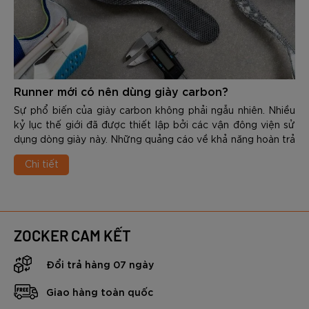
Runner mới có nên dùng giày carbon?
Sự phổ biến của giày carbon không phải ngẫu nhiên. Nhiều
kỷ lục thế giới đã được thiết lập bởi các vận đông viện sử
dụng dòng giày này. Những quảng cáo về khả năng hoàn trả
năng lượng, hỗ trợ tăng tốc cũng như cải thiện thành tích
Chi tiết
khiến một số người mới bắt đầu tập cũng muốn sở hữu
ngay 1 đôi. Tuy nhiên, vấn đế thực sự được đặt ra là: Runner
mới có nên dùng giày carbon? Đây là vấn đề cần được nhìn
nhận dưới góc độ khoa học, kỹ thuật chạy hay cả hiệu quả
đầu tư? Trong nội dung dưới đây các bạn hãy cùng Zocker
ZOCKER CAM KẾT
tìm hiểu chi tiết nhé.
Đổi trả hàng 07 ngày
Giao hàng toàn quốc