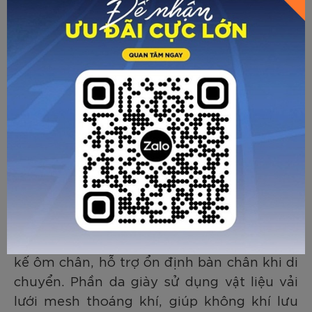
giữ thân người hơi nghiêng nhẹ về trước,
kết hợp tập cơ đùi, mông, core.
Như đã nói qua ở trên, trong bất cứ
hoạt động thể thao nào giày chuyên dụng
đều là yếu tố ảnh hưởng trực tiếp đến lực
tác động lên khớp gối. Giày chạy bộ phù
hợp không chỉ giúp bạn tập luyện thoải
mái hơn mà còn giảm thiểu áp lực lên các
khớp xương. Các bạn có thể lựa chọn các
sản phẩm của Zocker. Các dòng giày của
hãng được thiết kế phù hợp với điều kiện
thời tiết và bàn chân của người Việt. Thiết
kế ôm chân, hỗ trợ ổn định bàn chân khi di
chuyển. Phần da giày sử dụng vật liệu vải
lưới mesh thoáng khí, giúp không khí lưu