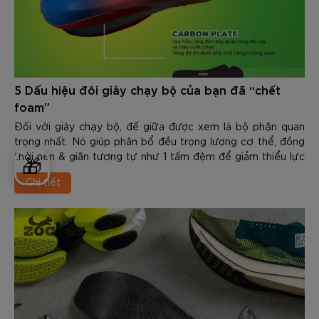
5 Dấu hiệu đôi giày chạy bộ của bạn đã “chết
foam”
Đối với giày chạy bộ, đế giữa được xem là bộ phận quan
trọng nhất. Nó giúp phân bổ đều trọng lượng cơ thể, đồng
thời nén & giãn tương tự như 1 tấm đệm để giảm thiểu lực
🎁
tác động từ mặt sàn lên đôi chân, bảo vệ khỏi các chấn
Chi tiết
thương trên đường chạy. Trong khi các tổn thương ở đế
ngoài, mũi giày, upper thường dễ nhận biết thì điều này lại
khó nhận biết hơn ở đế giữa (midsole). Trong nội dung dưới
đây Zocker sẽ chia sẻ với các bạn về 5 Dấu hiệu đôi giày
chạy bộ của bạn đã “chết foam”. Qua đó cùng hiểu hơn về
sản phẩm này cũng như cách chọn và sử dụng đúng cách
để nâng cao hiệu quả nhé.