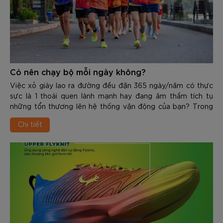
Có nên chạy bộ mỗi ngày không?
Việc xỏ giày lao ra đường đều đặn 365 ngày/năm có thực
sực là 1 thoái quen lành mạnh hay đang âm thầm tích tụ
những tổn thương lên hệ thống vận động của bạn? Trong
nội dung dưới đây các bạn hãy cùng Zocker sẽ chia sẻ chi
Chi tiết
tiết về Có nên chạy bộ mỗi ngày không, từ đó tìm ra câu trả
lời chính xác cho vấn đề trên.