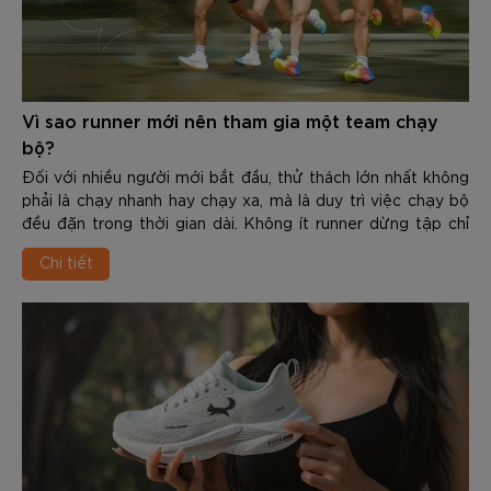
Vì sao runner mới nên tham gia một team chạy
bộ?
Đối với nhiều người mới bắt đầu, thử thách lớn nhất không
phải là chạy nhanh hay chạy xa, mà là duy trì việc chạy bộ
đều đặn trong thời gian dài. Không ít runner dừng tập chỉ
sau vài tuần vì thiếu động lực, không biết cách xây dựng
Chi tiết
giáo án hoặc không có team đồng hành.