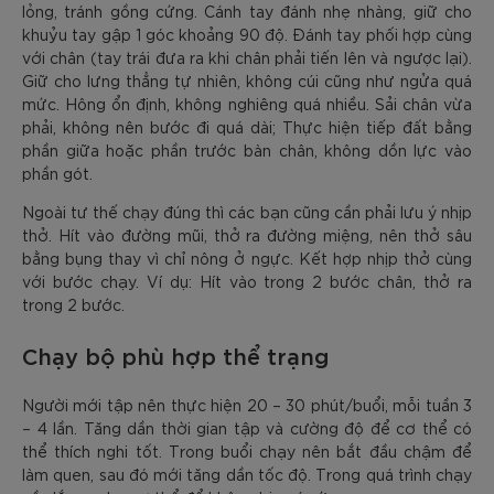
lỏng, tránh gồng cứng. Cánh tay đánh nhẹ nhàng, giữ cho
khuỷu tay gập 1 góc khoảng 90 độ. Đánh tay phối hợp cùng
với chân (tay trái đưa ra khi chân phải tiến lên và ngược lại).
Giữ cho lưng thẳng tự nhiên, không cúi cũng như ngửa quá
mức. Hông ổn định, không nghiêng quá nhiều. Sải chân vừa
phải, không nên bước đi quá dài; Thực hiện tiếp đất bằng
phần giữa hoặc phần trước bàn chân, không dồn lực vào
phần gót.
Ngoài tư thế chạy đúng thì các bạn cũng cần phải lưu ý nhịp
thở. Hít vào đường mũi, thở ra đường miệng, nên thở sâu
bằng bụng thay vì chỉ nông ở ngực. Kết hợp nhịp thở cùng
với bước chạy. Ví dụ: Hít vào trong 2 bước chân, thở ra
trong 2 bước.
Chạy bộ phù hợp thể trạng
Người mới tập nên thực hiện 20 – 30 phút/buổi, mỗi tuần 3
– 4 lần. Tăng dần thời gian tập và cường độ để cơ thể có
thể thích nghi tốt. Trong buổi chạy nên bắt đầu chậm để
làm quen, sau đó mới tăng dần tốc độ. Trong quá trình chạy