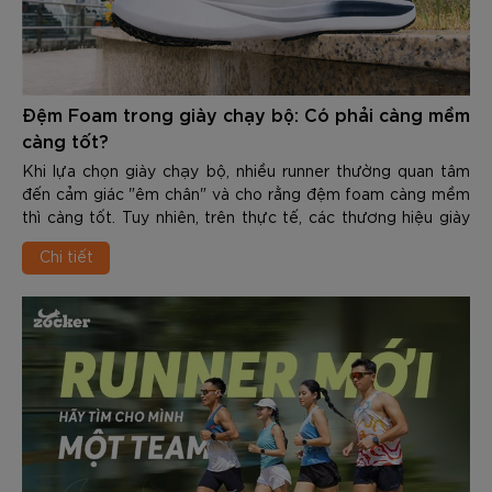
Đệm Foam trong giày chạy bộ: Có phải càng mềm
càng tốt?
Khi lựa chọn giày chạy bộ, nhiều runner thường quan tâm
đến cảm giác "êm chân" và cho rằng đệm foam càng mềm
thì càng tốt. Tuy nhiên, trên thực tế, các thương hiệu giày
chạy hiện nay không còn chỉ tập trung vào việc tạo ra lớp
Chi tiết
đệm mềm nhất, mà hướng đến sự cân bằng giữa giảm chấn
và hiệu suất vận động.