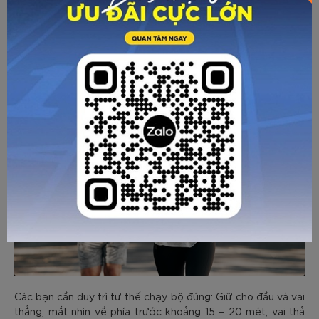
tượng chóng mặt khi chạy. Các bạn có thể tập trung giãn
cơ ở những vùng sụn, khớp gối, phần nối giữa các khớp để
gia tăng tính linh hoạt cho cơ thể.
Chạy bộ đúng cách
Các bạn cần duy trì tư thế chạy bộ đúng: Giữ cho đầu và vai
thẳng, mắt nhìn về phía trước khoảng 15 – 20 mét, vai thả