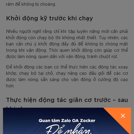
râm để không bị choáng.
Khởi động kỹ trước khi chạy
Nhiều người nghĩ rằng chỉ khi tập luyện nặng mới cần phải
khởi động còn chạy bộ thì không nhất thiết. Tuy nhiên, các
bạn cần chú ý khởi động đầy đủ để không bị chóng mặt
trong khi vận động. Thói quen khởi động còn giúp cơ thể
được làm nóng, quen dần với vận động, tránh chuột rút.
Để khởi động các bạn có thể thực hiện các động tác xoay
khớp, chạy bộ tại chỗ, chạy nâng cao đầu gối để các cơ
được làm nóng, sẵn sàng cho vận động ở cường độ cao
hơn.
Thực hiện động tác giãn cơ trước – sau
khi chạy
Trước và sau khi tập luyện thì các bạn nên thực hiện một số
động tác giãn cơ tĩnh. Điều này góp phần hạn chế hiện