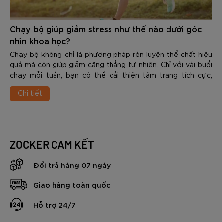
Chạy bộ giúp giảm stress như thế nào dưới góc
nhìn khoa học?
Chạy bộ không chỉ là phương pháp rèn luyện thể chất hiệu
quả mà còn giúp giảm căng thẳng tự nhiên. Chỉ với vài buổi
chạy mỗi tuần, bạn có thể cải thiện tâm trạng tích cực,
nâng cao chất lượng giấc ngủ và gia tăng khả năng chống
Chi tiết
chịu áp lực trong cuộc sống. Vậy Chạy bộ giúp giảm stress
như thế nào dưới góc nhìn khoa học? Trong nội dung dưới
đây các bạn hãy cùng Zocker tìm hiểu chi tiết nhé.
ZOCKER CAM KẾT
Đổi trả hàng 07 ngày
Giao hàng toàn quốc
Hỗ trợ 24/7