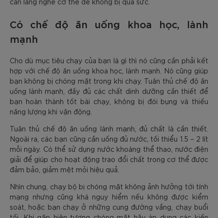
cần lắng nghe cơ thể để không bị quá sức.
Có chế độ ăn uống khoa học, lành
mạnh
Cho dù mục tiêu chạy của bạn là gì thì nó cũng cần phải kết
hợp với chế độ ăn uống khoa học, lành mạnh. Nó cũng giúp
bạn không bị chóng mặt trong khi chạy. Tuân thủ chế độ ăn
uống lành mạnh, đầy đủ các chất dinh dưỡng cần thiết để
bạn hoàn thành tốt bài chạy, không bị đói bụng và thiếu
năng lượng khi vận động.
Tuân thủ chế độ ăn uống lành mạnh, đủ chất là cần thiết.
Ngoài ra, các bạn cũng cần uống đủ nước, tối thiểu 1.5 – 2 lít
mỗi ngày. Có thể sử dụng nước khoáng thể thao, nước điện
giải để giúp cho hoạt động trao đổi chất trong cơ thể được
đảm bảo, giảm mệt mỏi hiệu quả.
Nhìn chung, chạy bộ bị chóng mặt không ảnh hưởng tới tính
mạng nhưng cũng khá nguy hiểm nếu không được kiểm
soát, hoặc bạn chạy ở những cung đường vắng, chạy buổi
tối. Khi gặp hiện tượng chóng mặt hãy áp dụng các kiến