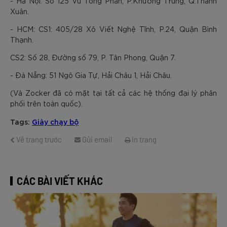
- Hà Nội: Số 125 Vũ Tông Phan, P.Khương Trung, Q.Thanh
Xuân.
- HCM: CS1: 405/28 Xô Viết Nghệ Tĩnh, P.24, Quận Bình
Thạnh.
CS2: Số 28, Đường số 79, P. Tân Phong, Quận 7.
- Đà Nẵng: 51 Ngô Gia Tự, Hải Châu 1, Hải Châu.
(Và Zocker đã có mặt tại tất cả các hệ thống đại lý phân
phối trên toàn quốc).
Tags:
Giày chạy bộ
Về trang trước
Gửi email
In trang
CÁC BÀI VIẾT KHÁC