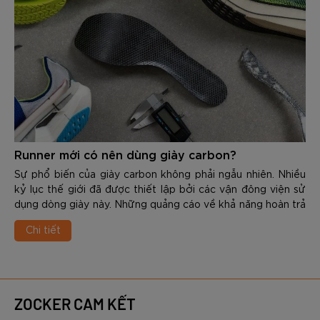
sản phẩm này cũng như cách chọn và sử dụng đúng cách
để nâng cao hiệu quả nhé.
Runner mới có nên dùng giày carbon?
Sự phổ biến của giày carbon không phải ngẫu nhiên. Nhiều
kỷ lục thế giới đã được thiết lập bởi các vận đông viện sử
dụng dòng giày này. Những quảng cáo về khả năng hoàn trả
năng lượng, hỗ trợ tăng tốc cũng như cải thiện thành tích
Chi tiết
khiến một số người mới bắt đầu tập cũng muốn sở hữu
ngay 1 đôi. Tuy nhiên, vấn đế thực sự được đặt ra là: Runner
mới có nên dùng giày carbon? Đây là vấn đề cần được nhìn
nhận dưới góc độ khoa học, kỹ thuật chạy hay cả hiệu quả
đầu tư? Trong nội dung dưới đây các bạn hãy cùng Zocker
ZOCKER CAM KẾT
tìm hiểu chi tiết nhé.