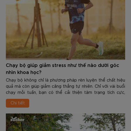
Chạy bộ giúp giảm stress như thế nào dưới góc
nhìn khoa học?
Chạy bộ không chỉ là phương pháp rèn luyện thể chất hiệu
quả mà còn giúp giảm căng thẳng tự nhiên. Chỉ với vài buổi
chạy mỗi tuần, bạn có thể cải thiện tâm trạng tích cực,
nâng cao chất lượng giấc ngủ và gia tăng khả năng chống
Chi tiết
chịu áp lực trong cuộc sống. Vậy Chạy bộ giúp giảm stress
như thế nào dưới góc nhìn khoa học? Trong nội dung dưới
đây các bạn hãy cùng Zocker tìm hiểu chi tiết nhé.