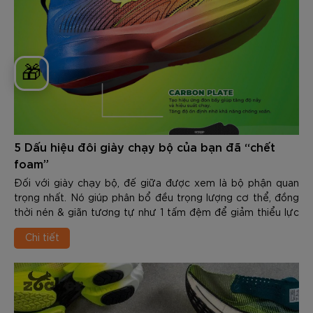
🎁
5 Dấu hiệu đôi giày chạy bộ của bạn đã “chết
foam”
Đối với giày chạy bộ, đế giữa được xem là bộ phận quan
trọng nhất. Nó giúp phân bổ đều trọng lượng cơ thể, đồng
thời nén & giãn tương tự như 1 tấm đệm để giảm thiểu lực
tác động từ mặt sàn lên đôi chân, bảo vệ khỏi các chấn
Chi tiết
thương trên đường chạy. Trong khi các tổn thương ở đế
ngoài, mũi giày, upper thường dễ nhận biết thì điều này lại
khó nhận biết hơn ở đế giữa (midsole). Trong nội dung dưới
đây Zocker sẽ chia sẻ với các bạn về 5 Dấu hiệu đôi giày
chạy bộ của bạn đã “chết foam”. Qua đó cùng hiểu hơn về