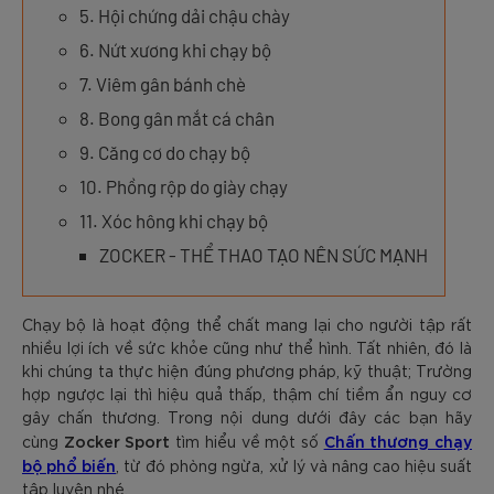
5. Hội chứng dải chậu chày
6. Nứt xương khi chạy bộ
7. Viêm gân bánh chè
8. Bong gân mắt cá chân
9. Căng cơ do chạy bộ
10. Phồng rộp do giày chạy
11. Xóc hông khi chạy bộ
ZOCKER - THỂ THAO TẠO NÊN SỨC MẠNH
Chạy bộ là hoạt động thể chất mang lại cho người tập rất
nhiều lợi ích về sức khỏe cũng như thể hình. Tất nhiên, đó là
khi chúng ta thực hiện đúng phương pháp, kỹ thuật; Trường
hợp ngược lại thì hiệu quả thấp, thậm chí tiềm ẩn nguy cơ
gây chấn thương. Trong nội dung dưới đây các bạn hãy
Zocker Sport
Chấn thương chạy
cùng
tìm hiểu về một số
bộ phổ biến
, từ đó phòng ngừa, xử lý và nâng cao hiệu suất
tập luyện nhé.