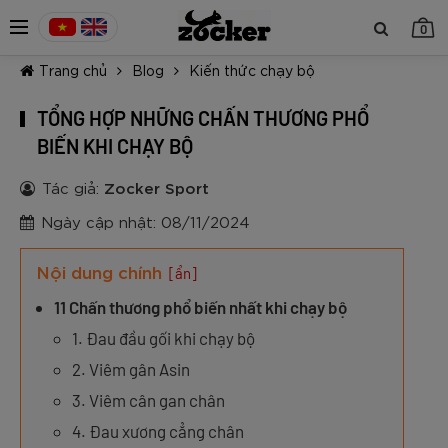
0
Trang chủ
Blog
Kiến thức chạy bộ
TỔNG HỢP NHỮNG CHẤN THƯƠNG PHỔ
BIẾN KHI CHẠY BỘ
Tác giả:
Zocker Sport
TIẾP TỤC MUA HÀNG
Ngày cập nhật: 08/11/2024
Nội dung chính
[ẩn]
11 Chấn thương phổ biến nhất khi chạy bộ
1. Đau đầu gối khi chạy bộ
2. Viêm gân Asin
3. Viêm cân gan chân
4. Đau xương cẳng chân