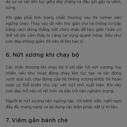
do sự cọ sát liên tục giữa dây chằng và đầu gối gây ra viêm,
sưng.
Khi gặp phải tình trạng chấn thương này thì runner nên
ngừng chạy. Thay vào đó nên thư giãn cho hệ thống cơ bắp
bằng cách đứng thẳng, bắt chéo chân để kéo giãn 1 bên cơ
thể tới khi cảm thấy bị căng tại vùng quanh hông. Nếu như
cơn đau không giảm thì nên đi tìm bác sĩ.
6. Nứt xương khi chạy bộ
Các chấn thương khi chạy bộ ít khi dẫn tới nứt xương, tuy
nhiên, nếu như hoạt động chạy liên tục tạo ra tác động
vượt quá sức chịu đựng của hệ thống xương khớp thì hoàn
toàn có thể khiến cho các vết nứt nhỏ xuất hiện. Khi này
cơn đau trở nên rõ rết hơn và dần trở nên nghiêm trọng.
Người bị nứt xương nên ngừng tập, tới bệnh viện, nghỉ ngơi
đầy đủ, mang nạng và áp dụng các biện pháp vật lý trị liệu.
7. Viêm gân bánh chè