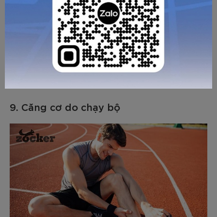
Bong gân mắt cá chân thường xảy ra khi runner bị ngã do
vấp phải chướng ngại vật ở trên đường chạy, dẫn tới kéo
giãn quá mức hoặc rách dây chằng quanh mắt cá chân.
Chấn thương dạng này thường không quá nghiêm trọng,
người bị bong gân chỉ cần nghỉ ngơi, chườm đá, bó chặt mắt
ca và kê cao bàn chân để hỗ trợ khả năng phục hồi.
9. Căng cơ do chạy bộ