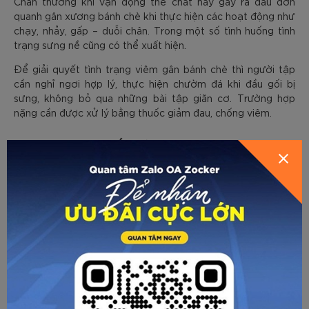
Chấn thương khi vận động thể chất này gây ra đau đớn
quanh gân xương bánh chè khi thực hiện các hoạt động như
chạy, nhảy, gấp – duỗi chân. Trong một số tình huống tình
trạng sưng nề cũng có thể xuất hiện.
Để giải quyết tình trạng viêm gân bánh chè thì người tập
cần nghỉ ngơi hợp lý, thực hiện chườm đá khi đầu gối bị
sưng, không bỏ qua những bài tập giãn cơ. Trường hợp
nặng cần được xử lý bằng thuốc giảm đau, chống viêm.
8. Bong gân mắt cá chân