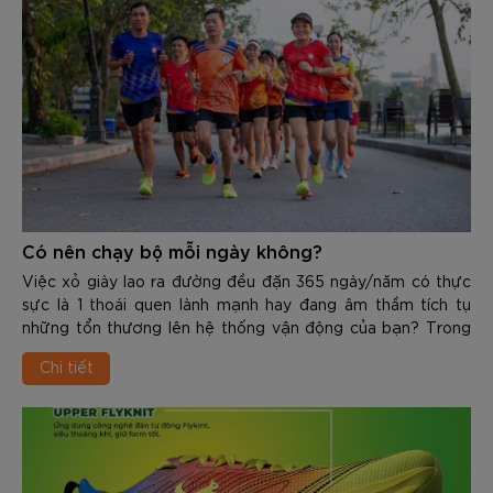
Có nên chạy bộ mỗi ngày không?
Việc xỏ giày lao ra đường đều đặn 365 ngày/năm có thực
sực là 1 thoái quen lành mạnh hay đang âm thầm tích tụ
những tổn thương lên hệ thống vận động của bạn? Trong
nội dung dưới đây các bạn hãy cùng Zocker sẽ chia sẻ chi
Chi tiết
tiết về Có nên chạy bộ mỗi ngày không, từ đó tìm ra câu trả
lời chính xác cho vấn đề trên.