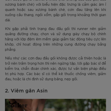
xương bánh chè) với biểu hiện đặc trưng là cảm giác âm ỉ
quanh hoặc sau xương bánh chè, cơn đau tăng lên khi
xuống cầu thang, ngồi xổm, gấp gối trong khoảng thời gian
dài.
Khi gặp phải tình trạng đau đầu gối thì runner nên giảm
quãng đường chạy, chọn và sử dụng giày chạy bộ chính
hãng với lớp đệm êm mềm giúp giảm tác động tiêu cực lên
khớp, chỉ hoạt động trên những cung đường chạy bằng
phẳng.
Nếu như các cơn đau đầu gối không được cải thiện hoặc là
trở nên trầm trọng hơn thì nên ngừng tập, tới gặp bác sĩ để
kiểm tra, chẩn đoán chính xác, được tư vấn biện pháp điều
trị phù hợp. Các bác sĩ có thể kê thuốc chống viêm, giảm
đau, hoặc là chi định sử dụng băng, nẹp gối.
2. Viêm gân Asin