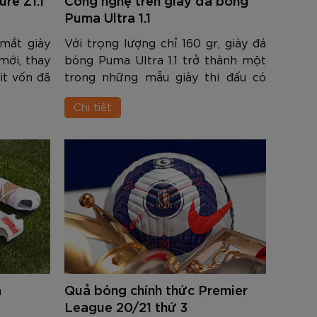
nh Cam
Đ
Đ
Đ
VNĐ
VNĐ
Puma Ultra 1.1
mắt giày
Với trọng lượng chỉ 160 gr, giày đá
mới, thay
bóng Puma Ultra 1.1 trở thành một
it vốn đã
trong những mẫu giày thi đấu có
 năm qua.
trọng lượng nhẹ nhất ở thời điểm
Chi tiết
chúng ta
hiện tại. Bên cạnh đó giày còn rất
 m...
ôm chân, cho cảm giác bóng tốt...
a
Quả bóng chính thức Premier
League 20/21 thứ 3