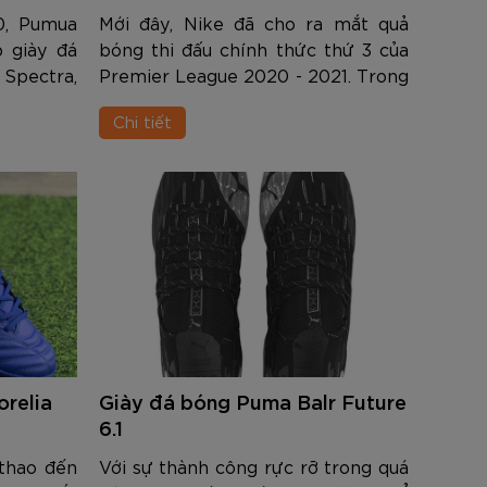
0, Pumua
Mới đây, Nike đã cho ra mắt quả
 giày đá
bóng thi đấu chính thức thứ 3 của
Spectra,
Premier League 2020 - 2021. Trong
oạn cuối
nội dung dưới đây các bạn hãy cùng
Chi tiết
Âu. Thông
Zocker tìm hiểu về phiên bản bóng
hắn gửi:
thi đấu mới nhất của giải đấu h...
relia
Giày đá bóng Puma Balr Future
6.1
 thao đến
Với sự thành công rực rỡ trong quá