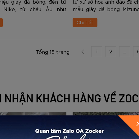
hiệu giày đá bóng, đến từ
từ xứ sở hoa anh đào đã c
 Nike, từ châu Âu như
mẫu giày đá bóng Mizuno
 Puma, và từ châu Á như
Neo III PRO. Đây là một 
Chi tiết
Kamito... Xuất phát từ một
bộ sưu tập “Reach Beyon
g bán đồ thể thao nhỏ ở
Trong nội dung dưới đây chú
.
1
2
...
Tổng 15 trang
 NHẬN KHÁCH HÀNG VỀ ZO