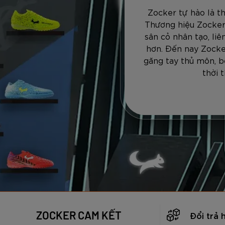
Zocker tự hào là t
Thương hiệu Zocker
sân cỏ nhân tạo, li
hơn. Đến nay Zocke
găng tay thủ môn, b
thời 
ZOCKER CAM KẾT
Đổi trả 