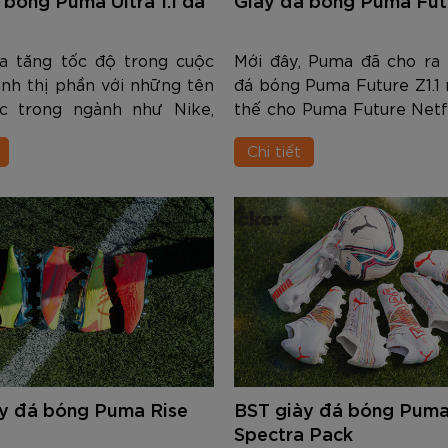
am
Tím
Carbon Trắng Xanh
Microfiber ZK5-206
Trắng
Carbon Xa
779.000
2.890.000
1.690.000
1.290.000
450.000
779.000
2.890.000
1.290.000
990.000
650.000
VNĐ
VNĐ
VNĐ
VNĐ
VNĐ
VN
VN
VN
a tăng tốc độ trong cuộc
Mới đây, Puma đã cho ra 
ành thị phần với những tên
đá bóng Puma Future Z1.1 
ác trong ngành như Nike,
thế cho Puma Future Netf
 hãng thể thao Đức - Puma
rất nổi tiếng trong những
Chi tiết
tục cải tiến công nghệ sản
Trong nội dung dưới đây 
 chất liệu cho các đôi g...
sẽ cùng tìm hiểu chi tiết về
y đá bóng Puma Rise
BST giày đá bóng Pum
Spectra Pack