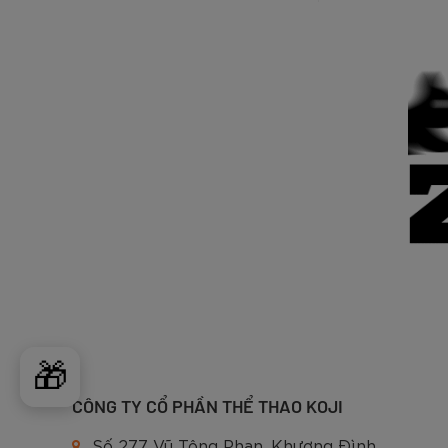
🎁
CÔNG TY CỔ PHẦN THỂ THAO KOJI
Số 277 Vũ Tông Phan, Khương Đình,