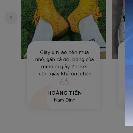
Giày xịn, ae nên mua
Sả
ất
nhé, gần cả đội bóng của
sâ
mình đi giày Zocker
lự
luôn, giày khá ôm chân
đá
và bền, vê bóng hay sút
tốt.
HOÀNG TIẾN
Nam Định