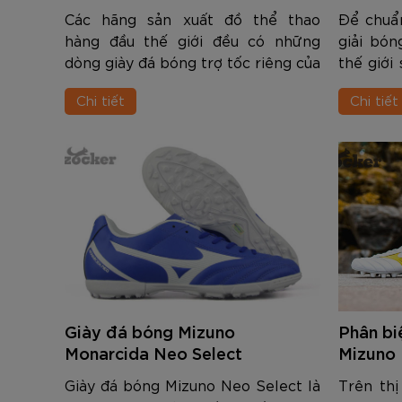
Các hãng sản xuất đồ thể thao
Để chuẩn
hàng đầu thế giới đều có những
giải bó
dòng giày đá bóng trợ tốc riêng của
thế giới
mình. Với khẩu hiệu "luôn nhanh
ảnh hưởn
Chi tiết
Chi tiết
hơn", hãng thể thao Đức - Puma
đã giới
chắc chắn không đứng ngoài cuộc.
bóng mới 
Dòng gi...
Giày đá bóng Mizuno
Phân bi
Monarcida Neo Select
Mizuno
Giày đá bóng Mizuno Neo Select là
Trên thị