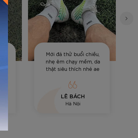
Việt
Mới đá thử buổi chiều,
 đi
nhẹ êm chạy mềm, da
cảm
thật siêu thích nhé ae
LÊ BÁCH
Hà Nội