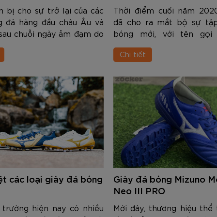
 bị cho sự trở lại của các
Thời điểm cuối năm 202
ng đá hàng đầu châu Âu và
đã cho ra mắt bộ sự tập
 sau chuỗi ngày ảm đạm do
bóng mới, với tên gọi 
g của dịch Covid-19, Puma
nhằm chuẩn bị cho giai đ
Chi tiết
 thiệu bộ sưu tập giày đá
của các giải vô địch châu 
có tên Rise Pack. Các ...
qua BST này Puma muốn n
Bạn k...
ệt các loại giày đá bóng
Giày đá bóng Mizuno Mo
Neo III PRO
 trường hiện nay có nhiều
Mới đây, thương hiệu thể