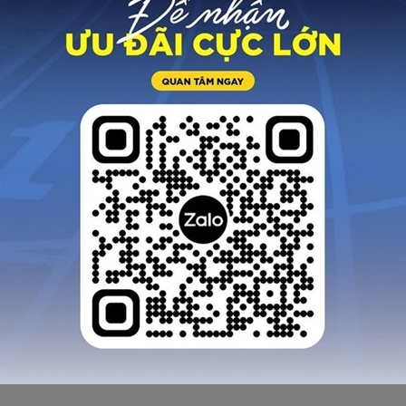
n phẩm ok chạy trên
Quá tuyệt vời hàng 
n ko bị ngã vì nó trợ
Nam chất lượng cao,
c tốt. Đã đi thử 1 trận
vừa vặn, chất liệu 
 rồi mới feedback cho
giác mềm, dai
anh em
MINH LONG
HUY NGỌC
Quảng Ngãi
Hải Phòng