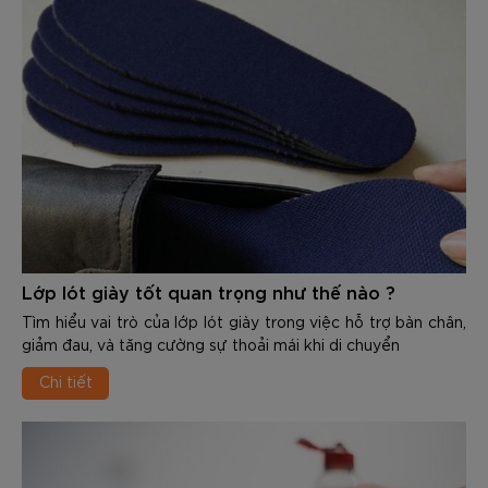
Lớp lót giày tốt quan trọng như thế nào ?
Tìm hiểu vai trò của lớp lót giày trong việc hỗ trợ bàn chân,
giảm đau, và tăng cường sự thoải mái khi di chuyển
Chi tiết