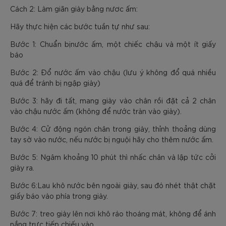
Cách 2: Làm giãn giày bằng nươc ấm:
Hãy thực hiện các bước tuần tự như sau:
Bước 1: Chuẩn bịnước ấm, một chiếc chậu và một ít giấy
báo
Bước 2: Đổ nước ấm vào chậu (lưu ý không đổ quá nhiều
quá để tránh bị ngập giày)
Bước 3: hãy đi tất, mang giày vào chân rồi đặt cả 2 chân
vào chậu nước ấm (không để nước tràn vào giày).
Bước 4: Cử động ngón chân trong giày, thỉnh thoảng dùng
tay sờ vào nước, nếu nước bị nguội hãy cho thêm nước ấm.
Bước 5: Ngâm khoảng 10 phút thì nhấc chân và lập tức cởi
giày ra.
Bước 6:Lau khô nước bên ngoài giày, sau đó nhét thật chặt
giấy báo vào phía trong giày.
Bước 7: treo giày lên nơi khô ráo thoáng mát, không để ánh
nắng trực tiếp chiếu vào.