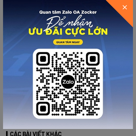
☎ Hotline: 096 905 7088
🏪 Showroom:
- Hà Nội: Số 125 Vũ Tông Phan, P.Khương Trung, Q.Thanh
Xuân.
- HCM: CS1: 405/28 Xô Viết Nghệ Tĩnh, P.24, Quận Bình
Thạnh.
CS2: Số 28, Đường số 79, P. Tân Phong, Quận 7.
- Đà Nẵng: 51 Ngô Gia Tự, Hải Châu 1, Hải Châu.
(Và Zocker đã có mặt tại tất cả các hệ thống đại lý phân
phối trên toàn quốc).
Tags:
quả bóng
Về trang trước
Gửi email
In trang
CÁC BÀI VIẾT KHÁC