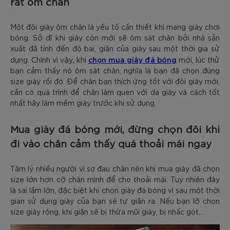
rất ôm chân
Một đôi giày ôm chân là yếu tố cần thiết khi mang giày chơi
bóng. Sở dĩ khi giày còn mới sẽ ôm sát chân bởi nhà sản
xuất đã tính đến độ bai, giãn của giày sau một thời gia sử
chọn mua giày đá bóng
dụng. Chính vì vậy, khi
mới, lúc thử
bạn cảm thấy nó ôm sát chân, nghĩa là bạn đã chọn đúng
size giày rồi đó. Để chân bạn thích ứng tốt với đôi giày mới,
cần có quá trình để chân làm quen với da giày và cách tốt
nhất hãy làm mềm giày trước khi sử dụng.
Mua giày đá bóng mới, đừng chọn đôi khi
đi vào chân cảm thấy quá thoải mái ngay
Tâm lý nhiều người vì sợ đau chân nên khi mua giày đã chọn
size lớn hơn cỡ chân mình để cho thoải mái. Tuy nhiên đây
là sai lầm lớn, đặc biệt khi chọn giày đá bóng vì sau một thời
gian sử dụng giày của bạn sẽ tự giãn ra. Nếu bạn lỡ chọn
size giày rộng, khi giãn sẽ bị thừa mũi giày, bị nhấc gót…