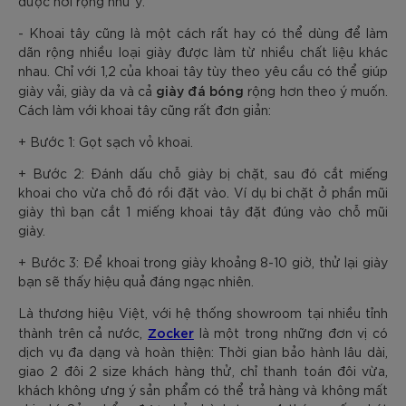
được nới rộng như ý.
- Khoai tây cũng là một cách rất hay có thể dùng để làm
dãn rộng nhiều loại giày được làm từ nhiều chất liệu khác
nhau. Chỉ với 1,2 của khoai tây tùy theo yêu cầu có thể giúp
giày đá bóng
giày vải, giày da và cả
rộng hơn theo ý muốn.
Cách làm với khoai tây cũng rất đơn giản:
+ Bước 1: Gọt sạch vỏ khoai.
+ Bước 2: Đánh dấu chỗ giày bị chặt, sau đó cắt miếng
khoai cho vừa chỗ đó rồi đặt vào. Ví dụ bi chặt ở phần mũi
giày thì bạn cắt 1 miếng khoai tây đặt đúng vào chỗ mũi
giày.
+ Bước 3: Để khoai trong giày khoảng 8-10 giờ, thử lại giày
bạn sẽ thấy hiệu quả đáng ngạc nhiên.
Là thương hiệu Việt, với hệ thống showroom tại nhiều tỉnh
Zocker
thành trên cả nước,
là một trong những đơn vị có
dịch vụ đa dạng và hoàn thiện: Thời gian bảo hành lâu dài,
giao 2 đôi 2 size khách hàng thử, chỉ thanh toán đôi vừa,
khách không ưng ý sản phẩm có thể trả hàng và không mất