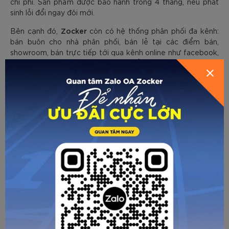
chi phí. Sản phẩm được bảo hành trong 4 tháng, nếu phát
sinh lỗi đổi ngay đôi mới.
Zocker
Bên cạnh đó,
còn có hệ thống phân phối đa kênh:
bán buôn cho nhà phân phối, bán lẻ tại các điểm bán,
showroom, bán trực tiếp tới qua kênh online như facebook,
sàn TMĐT, tiktok... Chế độ vận chuyển nhanh chóng, tiện lợi.
ZOCKER - THỂ THAO TẠO NÊN SỨC
MẠNH
☎ Hotline: 096 905 7088
🏪 Showroom:
- Hà Nội: Số 125 Vũ Tông Phan, P.Khương Trung, Q.Thanh
Xuân.
- HCM: CS1: 405/28 Xô Viết Nghệ Tĩnh, P.24, Quận Bình
Thạnh.
CS2: Số 28, Đường số 79, P. Tân Phong, Quận 7.