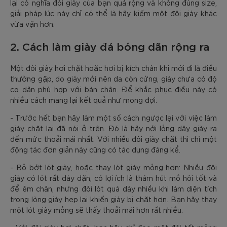
lại có nghĩa đôi giày của bạn quá rộng và không đúng size,
giải pháp lúc này chỉ có thể là hãy kiếm một đôi giày khác
vừa vặn hơn.
2. Cách làm giày đá bóng dãn rộng ra
Một đôi giày hơi chặt hoặc hơi bị kích chân khi mới đi là điều
thường gặp, do giày mới nên da còn cứng, giày chưa có độ
co dãn phù hợp với bàn chân. Để khắc phục điều này có
nhiều cách mang lại kết quả như mong đợi.
- Trước hết bạn hãy làm một số cách ngược lại với việc làm
giày chặt lại đã nói ở trên. Đó là hãy nới lỏng dây giày ra
đến mức thoải mái nhất. Với nhiều đôi giày chặt thì chỉ một
động tác đơn giản này cũng có tác dụng đáng kể.
- Bỏ bớt lót giày, hoặc thay lót giày mỏng hơn: Nhiều đôi
giày có lót rất dày dặn, có lợi ích là thám hút mồ hôi tốt và
để êm chân, nhưng đôi lót quá dày nhiều khi làm diện tích
trong lòng giày hẹp lại khiến giày bị chặt hơn. Bạn hãy thay
một lót giày mỏng sẽ thấy thoải mái hơn rất nhiều.