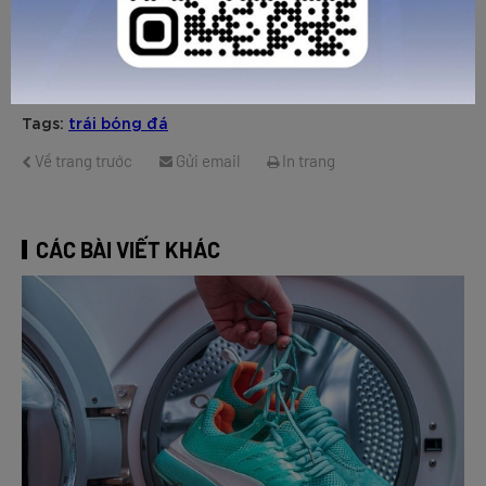
- Đà Nẵng: 51 Ngô Gia Tự, Hải Châu 1, Hải Châu.
(Và Zocker đã có mặt tại tất cả các hệ thống đại lý phân
phối trên toàn quốc).
Tags:
trái bóng đá
Về trang trước
Gửi email
In trang
CÁC BÀI VIẾT KHÁC