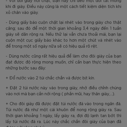
- Với đôi giày hơi chặt, bạn hãy chỉ đeo một đôi tất mỏng
khi đi giày. Điều này cũng là một cách tiết kiệm diện tích khi
xỏ chân vào giày.
- Dùng giấy báo cuộn chặt lại nhét vào trong giày cho thật
căng; sau đó để một thời gian khoảng 3,4 ngày đến 1 tuần
giày sẽ dãn rộng ra. Nếu thử lại vẫn chưa thoải mái, bạn lại
cuộn một cục giấy báo khác to hơn một chút và nhét vào
để trong một số ngày nữa sẽ có hiệu quả rõ rệt.
- Dùng nước cũng rất hiệu quả để làm cho đôi giày của bạn
đạt được độ rộng mong muốn, chỉ cần bạn thực hiện theo
những bước sau đây:
+ Đổ nước vào 2 túi chắc chắn và được bịt kín.
+ Đặt 2 túi nước này vào trong giày, nhớ điều chỉnh chúng
vào nơi mà bạn cần nới rộng ( phần mũi, hay thân giày,...).
+ Cho đôi giày đã được đặt túi nước đá vào trong ngăn đá.
Túi nước đá như một cái khuôn để nong rộng giày ra. Sau
thời gian khoảng 1 ngày, lấy giày ra, đợi độ lạnh tan bớt thì
lấy túi nước đá ra. Lúc này chắc chắn đôi giày của bạn đã