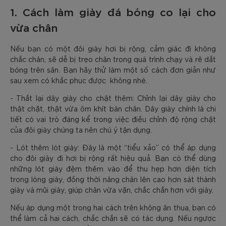
1. Cách làm giày đá bóng co lại cho
vừa chân
Nếu bạn có một đôi giày hơi bị rộng, cảm giác đi không
chắc chân, sẽ dễ bị trẹo chân trong quá trình chạy và rê dắt
bóng trên sân. Bạn hãy thử làm một số cách đơn giản như
sau xem có khắc phục được không nhé.
- Thắt lại dây giày cho chật thêm: Chỉnh lại dây giày cho
thật chặt, thật vừa ôm khít bàn chân. Dây giày chính là chi
tiết có vai trò đáng kể trong việc điều chỉnh độ rộng chặt
của đôi giày chúng ta nên chú ý tận dụng.
- Lót thêm lót giày: Đây là một “tiểu xảo” có thể áp dụng
cho đôi giày đi hơi bị rộng rất hiệu quả. Bạn có thể dùng
những lót giày đệm thêm vào để thu hẹp hơn diện tích
trong lòng giày, đồng thời nâng chân lên cao hơn sát thành
giày và mũi giày, giúp chân vừa vặn, chắc chắn hơn với giày.
Nếu áp dụng một trong hai cách trên không ăn thua, bạn có
thể làm cả hai cách, chắc chắn sẽ có tác dụng. Nếu ngược