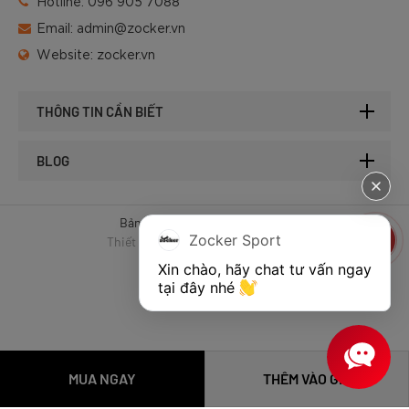
Hotline:
096 905 7088
Email:
admin@zocker.vn
Website:
zocker.vn
THÔNG TIN CẦN BIẾT
BLOG
Bản quyền © 2025 của Zocker.
Zocker Sport
Thiết kế website & SEO - Tất Thành
Xin chào, hãy chat tư vấn ngay 
tại đây nhé 
MUA NGAY
THÊM VÀO GIỎ