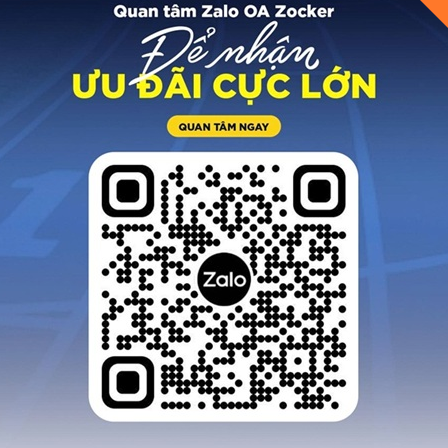
n phẩm ok chạy trên
Quá tuyệt vời hàng 
n ko bị ngã vì nó trợ
Nam chất lượng cao,
c tốt. Đã đi thử 1 trận
vừa vặn, chất liệu 
 rồi mới feedback cho
giác mềm, dai
anh em
MINH LONG
HUY NGỌC
Quảng Ngãi
Hải Phòng