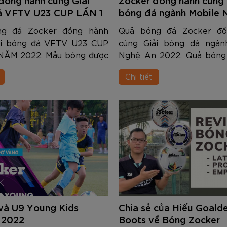
am
Tím
Carbon Trắng Xanh
Microfiber ZK5-206
Trắng
Carbon Xa
779.000
2.890.000
1.690.000
1.290.000
450.000
779.000
2.890.000
1.290.000
990.000
650.000
VNĐ
VNĐ
VNĐ
VNĐ
VNĐ
VN
VN
VN
á VFTV U23 CUP LẦN 1
bóng đá ngành Mobile 
2022
2022
ng đá Zocker đồng hành
Quả bóng đá Zocker đồ
ải bóng đá VFTV U23 CUP
cùng Giải bóng đá ngàn
 NĂM 2022. Mẫu bóng được
Nghệ An 2022. Quả bóng
 là Quả bóng đá Zocker
sử dụng trong giải đấu là
Chi tiết
ZK5-EN205.
đá size 5 Zocker Procter
và U9 Young Kids
Chia sẻ của Hiếu Goald
 2022
Boots về Bóng Zocker