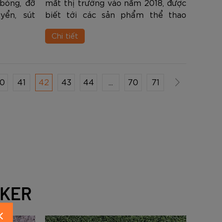
 bóng, đỡ
mắt thị trường vào năm 2018, được
yển, sút
biết tới các sản phẩm thể thao
 sút bóng
như: Giày bóng đá, quả bóng đá,
Chi tiết
t... Việc
găng tay thủ môn, bộ quần áo đá
ụ thu...
banh, túi xách, túi trống… cùng
nhiều ...
0
41
42
43
44
...
70
71
CKER