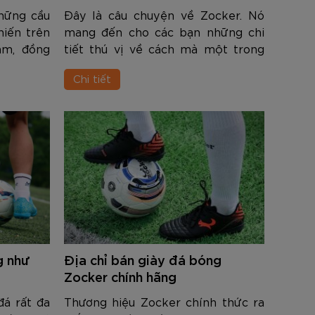
hững cầu
Đây là câu chuyện về Zocker. Nó
hiến trên
mang đến cho các bạn những chi
am, đồng
tiết thú vị về cách mà một trong
 chuyên
những thương hiệu thể thao hàng
Chi tiết
hể thao
đầu của Việt Nam hình thành, bước
ơng hiệu
đi, cùng những dấu ấn đáng ghi nhớ.
HÌ...
g như
Địa chỉ bán giày đá bóng
Zocker chính hãng
đá rất đa
Thương hiệu Zocker chính thức ra