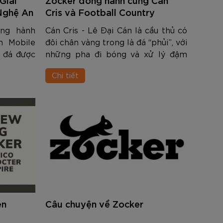
nh Cam
Đ
Đ
Đ
VNĐ
VNĐ
Nghệ An
Cris và Football Country
ng hành
Cán Cris - Lê Đại Cán là cầu thủ có
h Mobile
đôi chân vàng trong là đá “phủi”, với
 đá được
những pha đi bóng và xử lý đậm
 quả bóng
chất nghệ sĩ trên sân cỏ. Không
Chi tiết
 ZK5-P203
những vậy, anh còn là 1 Youtuber
nổi tiếng với hơn 100.000 ngườ...
en
Câu chuyện về Zocker