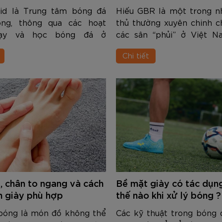
id là Trung tâm bóng đá
Hiếu GBR là một trong n
ng, thông qua các hoạt
thủ thường xuyên chinh c
ạy và học bóng đá ở
các sân “phủi” ở Việt N
và vùng lân cận tạo ra sân
thời là một youtuber
Chi tiết
 thao lành mạnh cho trẻ từ
review các sản phẩm t
uổi. Không chỉ giúp các em
chính hãng từ nhiều thư
..
khác nhau, nh...
, chân to ngang và cách
Bề mặt giày có tác dụn
n giày phù hợp
thế nào khi xử lý bóng ?
 bóng là món đồ không thể
Các kỹ thuật trong bóng 