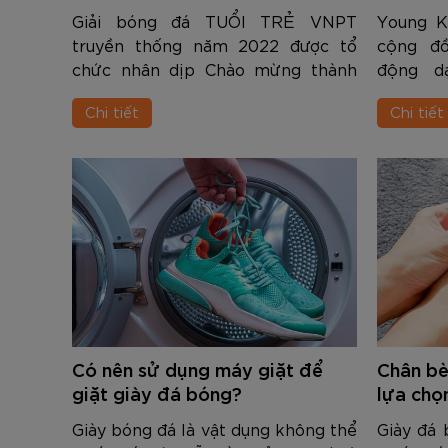
TRUYỀN THỐNG 2022
Giải bóng đá TUỔI TRẺ VNPT
Young K
truyền thống năm 2022 được tổ
cộng đồ
chức nhân dịp Chào mừng thành
động d
công đại hội đại biểu Đoàn TNCS
Ecopark 
Chi tiết
Chi tiết
Hồ Chí Minh khối doanh nghiệp
chơi thể
Trung Ương lần thứ IV nhiệm kỳ
5 – 15 t
2022 - 2027 và ngày ...
được thỏ.
Có nên sử dụng máy giặt để
Chân bè
giặt giày đá bóng?
lựa chọ
Giày bóng đá là vật dụng không thể
Giày đá