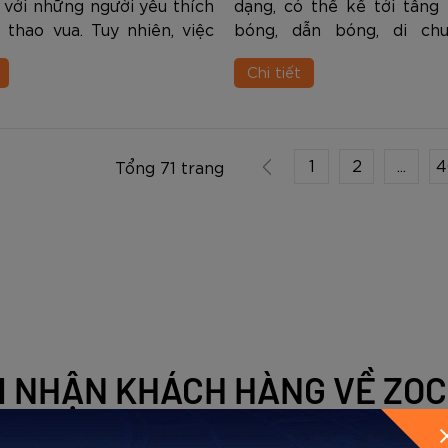
i với những người yêu thích
dạng, có thể kể tới tâng
thao vua. Tuy nhiên, việc
bóng, dẫn bóng, di chu
 giày để luyện tập và thi
bóng bằng lòng bàn chân,
Chi tiết
 có những điểm cần lưu ý,
bằng mu bàn chân, giật gó
là với những người k...
xử lý bóng tốt hay không ph
1
2
...
4
Tổng 71 trang
 NHẬN KHÁCH HÀNG VỀ ZO