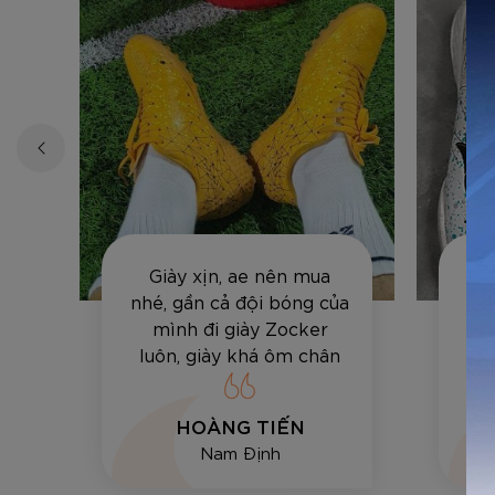
Giày xịn, ae nên mua
Sả
ất
nhé, gần cả đội bóng của
sâ
mình đi giày Zocker
lự
luôn, giày khá ôm chân
đá
và bền, vê bóng hay sút
tốt.
HOÀNG TIẾN
Nam Định