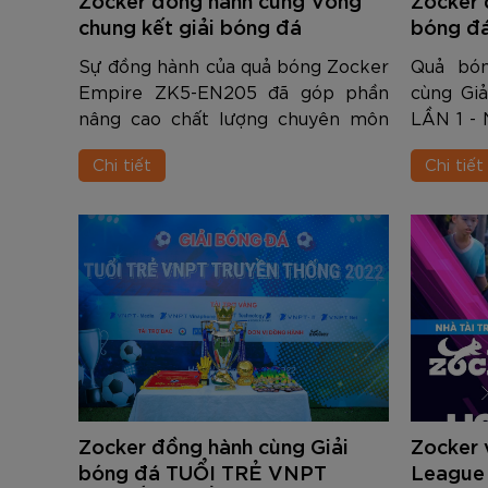
Đen
Carbon Xanh C
ZK5-AS205
Giày Pickleball
779.000
2.890.000
1.690.000
1.690.000
569.000
VNĐ
VNĐ
VNĐ
VNĐ
VNĐ
chung kết giải bóng đá
bóng đ
Giày trẻ em
VSPORTS U18 toàn quốc lần 1 -
- NĂM 
Bóng Pickleball
Sự đồng hành của quả bóng Zocker
Quả bó
Zocker Space
2022
Empire ZK5-EN205 đã góp phần
cùng Gi
Khung lưới Pickleball
nâng cao chất lượng chuyên môn
LẦN 1 -
Zocker 1902
của vòng chung kết giải bóng đá
sử dụng
Quần áo Pickleball
Chi tiết
Chi tiết
VSPORTS U18 toàn quốc lần 1 -
Empire 
2022
Phụ kiện Pickleball
BST Pickleball Zocker Junior
Zocker đồng hành cùng Giải
Zocker 
bóng đá TUỔI TRẺ VNPT
League