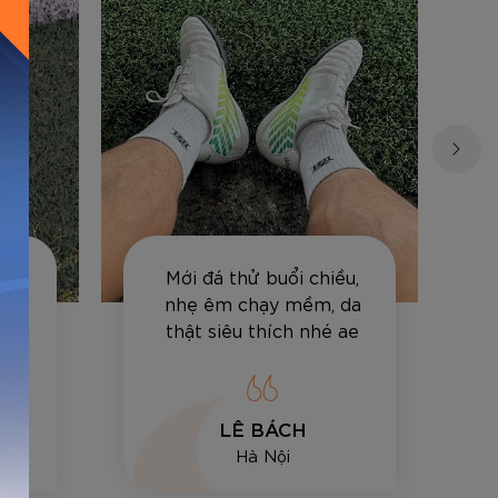
Việt
Mới đá thử buổi chiều,
 đi
nhẹ êm chạy mềm, da
cảm
thật siêu thích nhé ae
LÊ BÁCH
Hà Nội