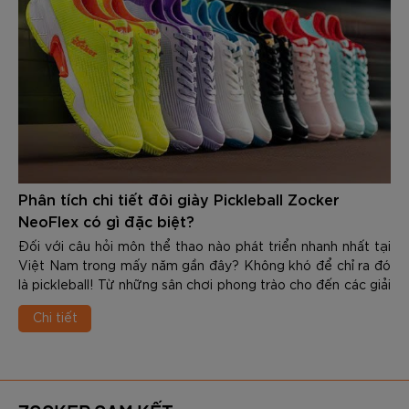
Phân tích chi tiết đôi giày Pickleball Zocker
NeoFlex có gì đặc biệt?
Đối với câu hỏi môn thể thao nào phát triển nhanh nhất tại
Việt Nam trong mấy năm gần đây? Không khó để chỉ ra đó
là pickleball! Từ những sân chơi phong trào cho đến các giải
đấu chuyên nghiệp, số lượng người tham gia bộ môn này
Chi tiết
ngày càng tăng mạnh. Cùng với sự phát triển đó, nhu cầu về
các trang thiết bị chuyên dụng cũng ngày càng được quan
tâm nhiều - đặc biệt là giày được sử dụng trong tập luyện
và thi đấu.
Nắm bắt được xu hướng, Zocker đã cho ra mắt NeoFlex -