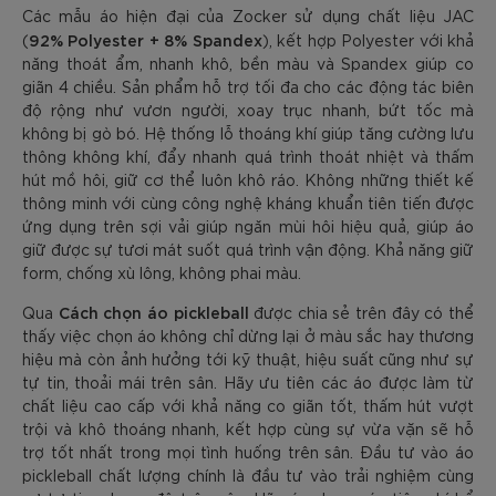
Các mẫu áo hiện đại của Zocker sử dụng chất liệu JAC
92% Polyester + 8% Spandex
(
), kết hợp Polyester với khả
năng thoát ẩm, nhanh khô, bền màu và Spandex giúp co
giãn 4 chiều. Sản phẩm hỗ trợ tối đa cho các động tác biên
độ rộng như vươn người, xoay trục nhanh, bứt tốc mà
không bị gò bó. Hệ thống lỗ thoáng khí giúp tăng cường lưu
thông không khí, đẩy nhanh quá trình thoát nhiệt và thấm
hút mồ hôi, giữ cơ thể luôn khô ráo. Không những thiết kế
thông minh với cùng công nghệ kháng khuẩn tiên tiến được
ứng dụng trên sợi vải giúp ngăn mùi hôi hiệu quả, giúp áo
giữ được sự tươi mát suốt quá trình vận động. Khả năng giữ
form, chống xù lông, không phai màu.
Cách chọn áo pickleball
Qua
được chia sẻ trên đây có thể
thấy việc chọn áo không chỉ dừng lại ở màu sắc hay thương
hiệu mà còn ảnh hưởng tới kỹ thuật, hiệu suất cũng như sự
tự tin, thoải mái trên sân. Hãy ưu tiên các áo được làm từ
chất liệu cao cấp với khả năng co giãn tốt, thấm hút vượt
trội và khô thoáng nhanh, kết hợp cùng sự vừa vặn sẽ hỗ
trợ tốt nhất trong mọi tình huống trên sân. Đầu tư vào áo
pickleball chất lượng chính là đầu tư vào trải nghiệm cùng