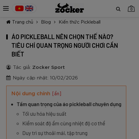
0
Trang chủ
Blog
Kiến thức Pickleball
ÁO PICKLEBALL NÊN CHỌN THẾ NÀO?
TIÊU CHÍ QUAN TRỌNG NGƯỜI CHƠI CẦN
BIẾT
TIẾP TỤC MUA HÀNG
Tác giả:
Zocker Sport
Ngày cập nhật: 10/02/2026
Nội dung chính
[ẩn]
Tầm quan trọng của áo pickleball chuyên dụng
Tối ưu hóa hiệu suất
Kiểm soát độ ẩm cùng nhiệt độ cơ thể
Duy trì sự thoải mái, tập trung