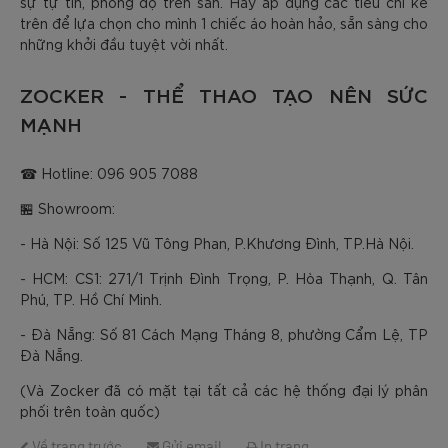
sự tự tin, phong độ trên sân. Hãy áp dụng các tiêu chí kể
trên để lựa chọn cho mình 1 chiếc áo hoàn hảo, sẵn sàng cho
những khởi đầu tuyệt vời nhất.
ZOCKER - THỂ THAO TẠO NÊN SỨC
MẠNH
☎ Hotline: 096 905 7088
🏪 Showroom:
- Hà Nội: Số 125 Vũ Tông Phan, P.Khương Đình, TP.Hà Nội.
- HCM: CS1: 271/1 Trịnh Đình Trọng, P. Hòa Thạnh, Q. Tân
Phú, TP. Hồ Chí Minh.
- Đà Nẵng: Số 81 Cách Mạng Tháng 8, phường Cẩm Lệ, TP
Đà Nẵng.
(Và Zocker đã có mặt tại tất cả các hệ thống đại lý phân
phối trên toàn quốc)
Về trang trước
Gửi email
In trang