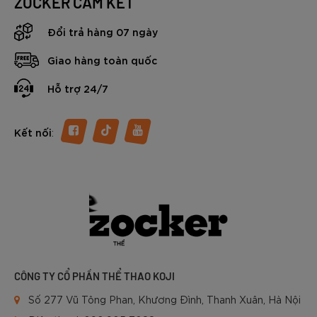
ZOCKER CAM KẾT
dòng giày pickleball chuyên nghiệp, được thiết kế dành
riêng cho những người chơi đề cao tốc độ, sự linh hoạt,
Đổi trả hàng 07 ngày
cùng khả năng kiểm soát chuyển động. Với mức giá thuộc
phân khúc tầm trung - cận cao cấp, “thành viên” mới của
Giao hàng toàn quốc
nhà Sóc đang thu hút sự quan tâm đông đảo của người chơi
bóng vợt tại Việt Nam.
Hỗ trợ 24/7
Vậy đôi giày Pickleball Zocker NeoFlex có gì đặc biệt?
Trong nội dung dưới đây chúng ta sẽ cùng tìm hiểu chi tiết
nhé.
:
Kết nối
CÔNG TY CỔ PHẦN THỂ THAO KOJI
Số 277 Vũ Tông Phan, Khương Đình, Thanh Xuân, Hà Nội