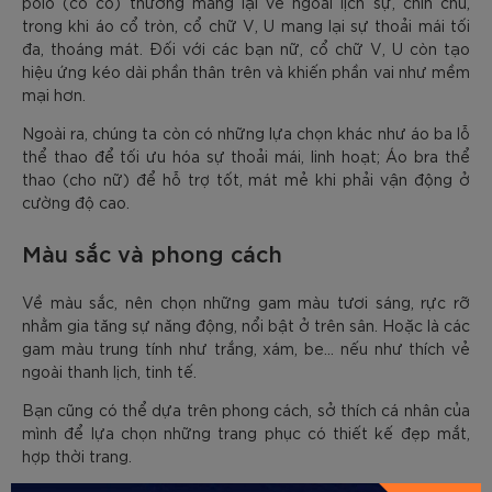
polo (có cổ) thường mang lại vẻ ngoài lịch sự, chỉn chu,
trong khi áo cổ tròn, cổ chữ V, U mang lại sự thoải mái tối
đa, thoáng mát. Đối với các bạn nữ, cổ chữ V, U còn tạo
hiệu ứng kéo dài phần thân trên và khiến phần vai như mềm
mại hơn.
Ngoài ra, chúng ta còn có những lựa chọn khác như áo ba lỗ
thể thao để tối ưu hóa sự thoải mái, linh hoạt; Áo bra thể
thao (cho nữ) để hỗ trợ tốt, mát mẻ khi phải vận động ở
cường độ cao.
Màu sắc và phong cách
Về màu sắc, nên chọn những gam màu tươi sáng, rực rỡ
nhằm gia tăng sự năng động, nổi bật ở trên sân. Hoặc là các
gam màu trung tính như trắng, xám, be… nếu như thích vẻ
ngoài thanh lịch, tinh tế.
Bạn cũng có thể dựa trên phong cách, sở thích cá nhân của
mình để lựa chọn những trang phục có thiết kế đẹp mắt,
hợp thời trang.