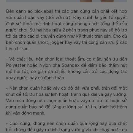
Bên cạnh áo pickleball thì các bạn cũng cần phải kết hợp
với quần hoặc váy (đối với nữ). Đây chính là yếu tố quyết
định sự thoải mái, linh hoạt cùng phong cách tổng thể của
người chơi. Sự hài hòa giữa 2 phần trang phục này sẽ hỗ trợ
tối đa cho các di chuyển cũng như kỹ thuật trên sân. Cho dù
bạn chọn quần short, jogger hay váy thi cũng cần lưu ý các
tiêu chí sau:
- Về chất liệu, nên chọn loại thoát ẩm, co giãn, nên ưu tiên
Polyester hoặc Nylon pha Spandex để đảm bảo thấm hút
mồ hôi tốt, co giãn đa chiều, không cản trở các động tác
xoay người hay cú đánh thấp.
- Nên chọn quần hoặc váy có độ dài vừa phải, trên gối một
chút để tối ưu hóa sự linh hoạt, tránh quá dài và gây vướng.
Vào mùa đông nên chọn quần hoặc váy có lớp lót hoặc sử
dụng quần bảo hộ để tăng cường sự tự tin, tránh hớ hênh
khi vận động mạnh.
- Cuối cùng, không nên chọn quần quá rộng hay quá chật
bởi chúng đều gây ra tình trạng vướng víu khi chạy hoặc cọ