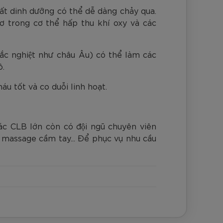
ất dinh dưỡng có thể dễ dàng chảy qua.
cơ trong cơ thể hấp thu khí oxy và các
̀ khắc nghiệt như châu Âu) có thể làm các
ô.
u tốt và co duỗi linh hoạt.
 các CLB lớn còn có đội ngũ chuyên viên
̣ massage cầm tay... Để phục vụ nhu cầu