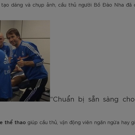
am
Tím
Carbon Trắng Xanh
Microfiber ZK5-206
Trắng
Carbon Xa
ạo dáng và chụp ảnh, cầu thủ người Bồ Đào Nha đ
779.000
2.890.000
1.690.000
1.290.000
450.000
779.000
2.890.000
1.290.000
990.000
650.000
VNĐ
VNĐ
VNĐ
VNĐ
VNĐ
VN
VN
VN
“Chuẩn bị sẵn sàng ch
e thể thao
giúp cầu thủ, vận động viên ngăn ngừa hay