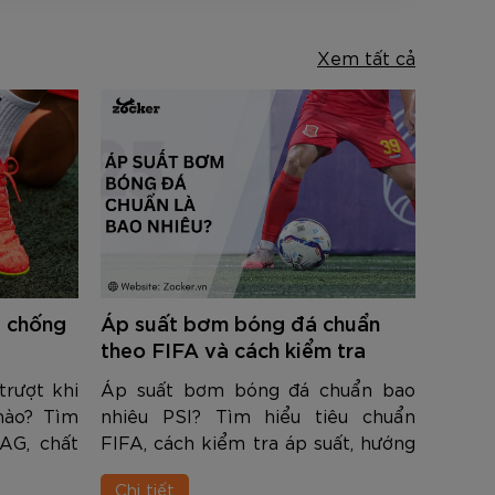
Xem tất cả
g chống
Áp suất bơm bóng đá chuẩn
theo FIFA và cách kiểm tra
chính xác
trượt khi
Áp suất bơm bóng đá chuẩn bao
nào? Tìm
nhiêu PSI? Tìm hiểu tiêu chuẩn
AG, chất
FIFA, cách kiểm tra áp suất, hướng
o tăng độ
dẫn bơm bóng đúng kỹ thuật và
Chi tiết
đấu dưới
mẹo bảo quản tăng tuổi thọ bóng.