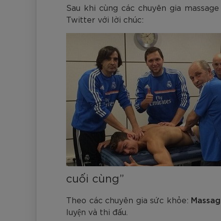
Đen
Carbon Xanh C
ZK5-AS205
Giày Pickleball
Sau khi cùng các chuyên gia massage t
779.000
2.890.000
1.690.000
1.690.000
569.000
VNĐ
VNĐ
VNĐ
VNĐ
VNĐ
Giày trẻ em
Twitter với lời chúc:
Bóng Pickleball
Zocker Space
Khung lưới Pickleball
Zocker 1902
Quần áo Pickleball
Phụ kiện Pickleball
BST Pickleball Zocker Junior
cuối cùng”
Theo các chuyên gia sức khỏe:
Massag
luyện và thi đấu.