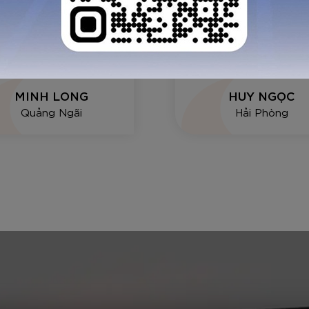
n phẩm ok chạy trên
Quá tuyệt vời hàng 
n ko bị ngã vì nó trợ
Nam chất lượng cao,
c tốt. Đã đi thử 1 trận
vừa vặn, chất liệu 
 rồi mới feedback cho
giác mềm, dai
anh em
MINH LONG
HUY NGỌC
Quảng Ngãi
Hải Phòng