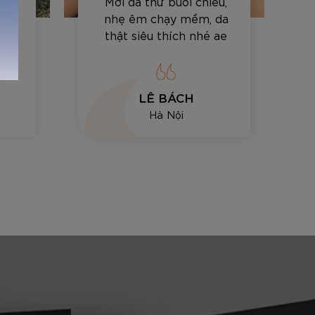
Việt
Mới đá thử buổi chiều,
 đi
nhẹ êm chạy mềm, da
cảm
thật siêu thích nhé ae
LÊ BÁCH
Hà Nội