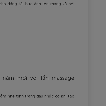
nh Cam
ã cho đăng tải bức ảnh lên mạng xã hội
Đ
Đ
Đ
VNĐ
VNĐ
o năm mới với lần massage
 giảm nhẹ tình trạng đau nhức cơ khi tập