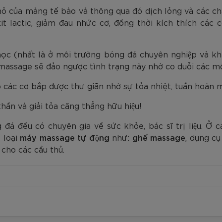
ỏ của màng tế bào và thông qua đó dịch lỏng và các ch
xit lactic, giảm đau nhức cơ, đồng thời kích thích các 
 nhọc (nhất là ở môi trường bóng đá chuyên nghiệp va
 massage sẽ đảo ngược tình trạng này nhờ co duỗi các m
p các cơ bắp được thư giãn nhờ sự tỏa nhiệt, tuần hoàn má
ần và giải tỏa căng thẳng hữu hiệu!
đá đều có chuyên gia về sức khỏe, bác sĩ trị liệu. Ở
 loại
máy massage tự động
như:
ghế massage
, dụng cu
 cho các cầu thủ.