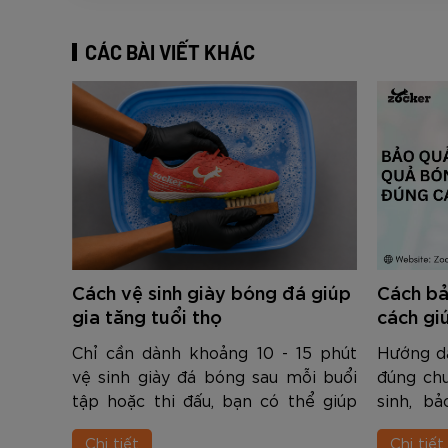
CÁC BÀI VIẾT KHÁC
Cách vệ sinh giày bóng đá giúp
Cách b
gia tăng tuổi thọ
cách gi
3 lần
Chỉ cần dành khoảng 10 - 15 phút
Hướng d
vệ sinh giày đá bóng sau mỗi buổi
đúng ch
tập hoặc thi đấu, bạn có thể giúp
sinh, b
đôi giày luôn sạch sẽ, duy trì hiệu
cách gi
Chi tiết
Chi tiết
suất và kéo dài tuổi thọ đáng kể.
lần, gi