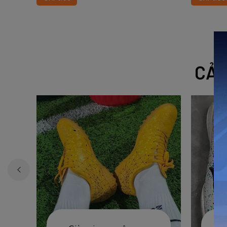
ổn định.
CẢM