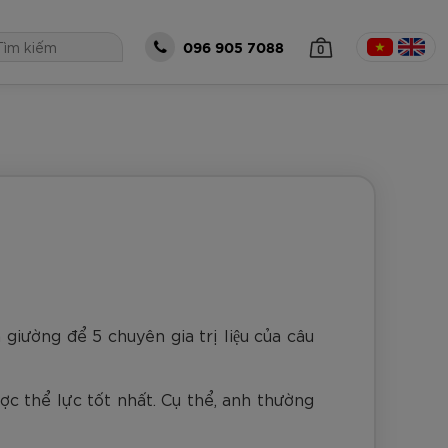
0
096 905 7088
 TỤC MUA HÀNG
ường để 5 chuyên gia trị liệu của câu
ợc thể lực tốt nhất. Cụ thể, anh thường
óng Zocker
all Zocker
Bộ Zocker
á size 5 Zocker
Thủ Môn Zocker
o Gen 2 Cam
eries Power -
t Gen 2 Half
5-EN205
ker