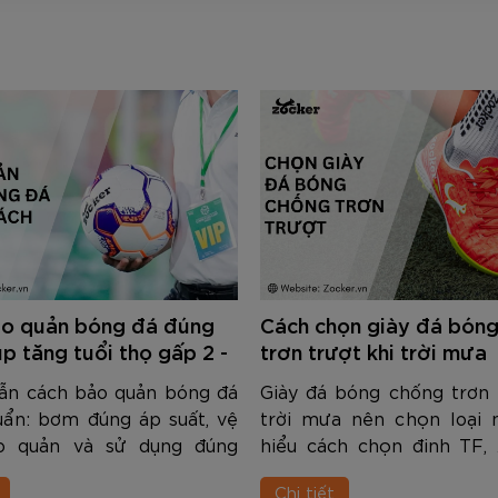
ảo quản bóng đá đúng
Cách chọn giày đá bón
úp tăng tuổi thọ gấp 2 -
trơn trượt khi trời mưa
ẫn cách bảo quản bóng đá
Giày đá bóng chống trơn 
uẩn: bơm đúng áp suất, vệ
trời mưa nên chọn loại 
ảo quản và sử dụng đúng
hiểu cách chọn đinh TF, 
úp bóng bền hơn gấp 2 - 3
liệu upper, lót giày và mẹ
Chi tiết
ữ độ nảy và cảm giác bóng
bám sân an toàn khi thi 