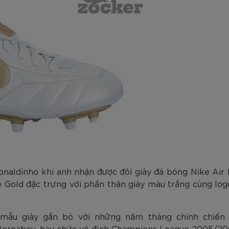
aldinho khi anh nhận được đôi giày đá bóng Nike Air 
 Gold đặc trưng với phần thân giày màu trắng cùng logo 
 mẫu giày gắn bó với những năm tháng chinh chiến 
n Bernabeu, hay chức vô địch Champions League 2005/200