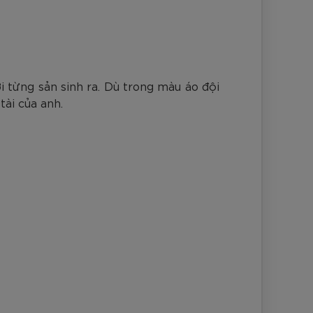
nh Cam
Đ
Đ
Đ
VNĐ
VNĐ
i từng sản sinh ra. Dù trong màu áo đội
tài của anh.