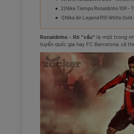
Đen
Carbon Xanh C
ZK5-AS205
Giày Pickleball
779.000
2.890.000
1.690.000
1.690.000
569.000
VNĐ
VNĐ
VNĐ
VNĐ
VNĐ
Giày trẻ em
2) Nike Tiempo Ronaldinho 10R – 
Bóng Pickleball
1) Nike Air Legend R10 White Gold
Zocker Space
Khung lưới Pickleball
Zocker 1902
Ronaldinho - Rô "vẩu"
là một trong nh
Quần áo Pickleball
tuyển quốc gia hay FC Barcelona, cả thế
Phụ kiện Pickleball
BST Pickleball Zocker Junior