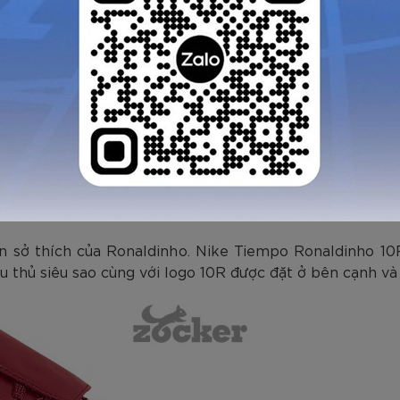
ck có dấu phẩy Nike lớn màu đỏ, các chi tiết khác m
– Team Red /White/Gold - 2007
ầu tiên và độc nhất dành riêng cho Ronaldinho (các
n sở thích của Ronaldinho. Nike Tiempo Ronaldinho 10R
u thủ siêu sao cùng với logo 10R được đặt ở bên cạnh và