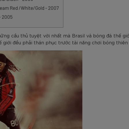
am
Tím
Carbon Trắng Xanh
Microfiber ZK5-206
Trắng
Carbon Xa
779.000
2.890.000
1.690.000
1.290.000
450.000
779.000
2.890.000
1.290.000
990.000
650.000
VNĐ
VNĐ
VNĐ
VNĐ
VNĐ
VN
VN
VN
Team Red /White/Gold - 2007
 - 2005
ững cầu thủ tuyệt vời nhất mà Brasil và bóng đá thế giớ
 giới đều phải thán phục trước tài năng chơi bóng thiên 