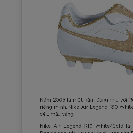
Năm 2005 là một năm đáng nhớ với Ron
riêng mình. Nike Air Legend R10 White
đế… màu vàng.
Nike Air Legend R10 White/Gold là
Ronaldinho, như: cú hat-trick trên sâ