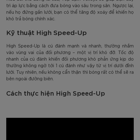
trì áp lực bằng cách đưa bóng vào sâu trong sân. Ngược lại,
nếu họ đứng gần lưới, bạn có thể tăng độ xoáy để khiến họ
khó trả bóng chính xác.
Kỹ thuật High Speed-Up
High Speed-Up là cú đánh mạnh và nhanh, thường nhắm
vào vùng vai của đối phương – một vị trí khó đỡ. Tốc độ
nhanh của cú đánh khiến đối phương khó phản ứng kịp do
thường không ngờ tới 1 cú đánh như vậy từ vị trí dưới đỉnh
lưới. Tuy nhiên, nếu không cẩn thận thì bóng rất có thể sẽ ra
bên ngoài đường biên.
Cách thực hiện High Speed-Up