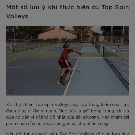
Một số lưu ý khi thực hiện cú Top Spin
Volleys
Khi thực hiện Top Spin Volleys, hãy tập trung kiểm soát lực
đánh thay vì đánh mạnh. Mục tiêu là giữ bóng trong sân và
đưa nó đến vị trí khó đỡ nhất của đối phương. Nên nhắm tới
phần chân của họ hoặc các góc xa khó phản công.
Nếu đối thủ đứng lùi sâu, Top Spin Volleys sẽ giúp bạn duy