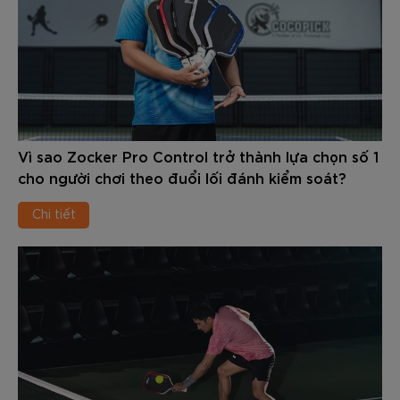
Vì sao Zocker Pro Control trở thành lựa chọn số 1
cho người chơi theo đuổi lối đánh kiểm soát?
Chi tiết