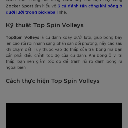
Zocker Sport
3 cú đánh tấn công khi bóng ở
tìm hiểu về
dưới lưới trong pickleball
nhé.
Kỹ thuật Top Spin Volleys
TopSpin Volleys
là cú đánh xoáy dưới lưới, giúp bóng bay
lên cao rồi rơi nhanh sang phần sân đối phương, nảy cao sau
khi chạm đất. Tùy thuộc vào độ thấp của trái bóng mà bạn
cần phải điều chỉnh tốc độ của cú đánh. Khi bóng ở vị trí
thấp, bạn nên giảm tốc độ để tránh rủi ro đánh bóng ra
ngoài biên.
Cách thực hiện Top Spin Volleys