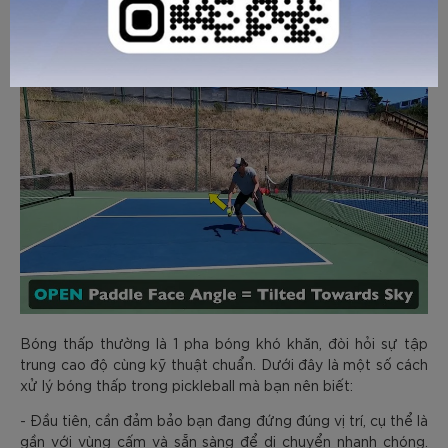
Một số bí quyết xử lý bóng thấp trong
pickleball
Bóng thấp thường là 1 pha bóng khó khăn, đòi hỏi sự tập
trung cao độ cùng kỹ thuật chuẩn. Dưới đây là một số cách
xử lý bóng thấp trong pickleball mà bạn nên biết:
- Đầu tiên, cần đảm bảo bạn đang đứng đúng vị trí, cụ thể là
gần với vùng cấm và sẵn sàng để di chuyển nhanh chóng.