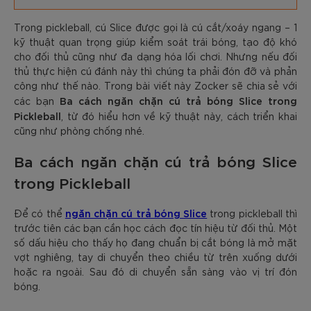
Trong pickleball, cú Slice được gọi là cú cắt/xoáy ngang – 1
kỹ thuật quan trọng giúp kiểm soát trái bóng, tạo độ khó
cho đối thủ cũng như đa dạng hóa lối chơi. Nhưng nếu đối
thủ thực hiện cú đánh này thì chúng ta phải đón đỡ và phản
công như thế nào. Trong bài viết này Zocker sẽ chia sẻ với
Ba cách ngăn chặn cú trả bóng Slice trong
các bạn
Pickleball
, từ đó hiểu hơn về kỹ thuật này, cách triển khai
cũng như phòng chống nhé.
Ba cách ngăn chặn cú trả bóng Slice
trong Pickleball
ngăn chặn cú trả bóng Slice
Để có thể
trong pickleball thì
trước tiên các bạn cần học cách đọc tín hiệu từ đối thủ. Một
số dấu hiệu cho thấy họ đang chuẩn bị cắt bóng là mở mặt
vợt nghiêng, tay di chuyển theo chiều từ trên xuống dưới
hoặc ra ngoài. Sau đó di chuyển sẵn sàng vào vị trí đón
bóng.