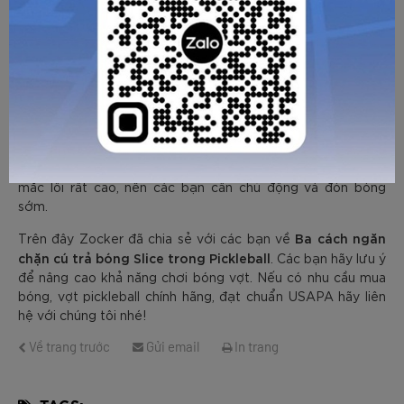
- Ngay sao khi tiếp xúc bóng các bạn tiền về gần vạch cấm,
tạo tư thế sẵn sàng vô lê để tận dụng cú trả bóng yếu từ
đối phương.
Ngoài 3 cách ngăn chặn kể trên thì các bạn cũng cần nắm
được một số lỗi cần tránh khi đỡ Slice. Cụ thể: Đứng im chờ
bóng, bởi slice thường giảm tốc đột ngột nên các bạn phải
di chuyển liên tục; Đánh bóng quá mạnh, do bóng dễ chìm
xuống lưới; Nếu đỡ Slice khi bóng đã rơi quá thấp thì tỷ lệ
mắc lỗi rất cao, nên các bạn cần chủ động và đón bóng
sớm.
Ba cách ngăn
Trên đây Zocker đã chia sẻ với các bạn về
chặn cú trả bóng Slice trong Pickleball
. Các bạn hãy lưu ý
để nâng cao khả năng chơi bóng vợt. Nếu có nhu cầu mua
bóng, vợt pickleball chính hãng, đạt chuẩn USAPA hãy liên
hệ với chúng tôi nhé!
Về trang trước
Gửi email
In trang