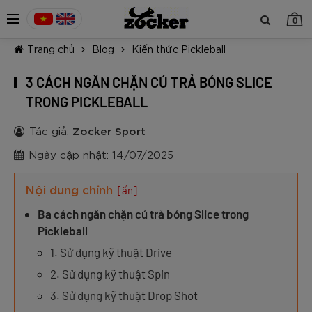
0
Trang chủ
Blog
Kiến thức Pickleball
3 CÁCH NGĂN CHẶN CÚ TRẢ BÓNG SLICE
TRONG PICKLEBALL
Tác giả:
Zocker Sport
TIẾP TỤC MUA HÀNG
Ngày cập nhật: 14/07/2025
Nội dung chính
[ẩn]
Ba cách ngăn chặn cú trả bóng Slice trong
Pickleball
1. Sử dụng kỹ thuật Drive
2. Sử dụng kỹ thuật Spin
3. Sử dụng kỹ thuật Drop Shot