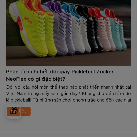
Phân tích chi tiết đôi giày Pickleball Zocker
NeoFlex có gì đặc biệt?
Đối với câu hỏi môn thể thao nào phát triển nhanh nhất tại
Việt Nam trong mấy năm gần đây? Không khó để chỉ ra đó
là pickleball! Từ những sân chơi phong trào cho đến các giải
đấu chuyên nghiệp, số lượng người tham gia bộ môn này
🎁
Chi tiết
ngày càng tăng mạnh. Cùng với sự phát triển đó, nhu cầu về
các trang thiết bị chuyên dụng cũng ngày càng được quan
tâm nhiều - đặc biệt là giày được sử dụng trong tập luyện
và thi đấu.