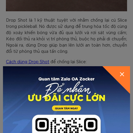
Drop Shot là 1 kỹ thuật tuyệt vời nhằm chống lại cú Slice
trong pickleball. Nó được sử dụng để trung hòa tốc độ cùng
độ xoáy khiến bóng vừa đủ qua lưới và rơi sát vùng cấm;
Kéo đối thủ ra khỏi vị trí phòng thủ, buộc họ phải di chuyển;
Ngoài ra, dùng Drop giúp bạn lên lưới an toàn hơn, chuyển
đổi từ phòng thủ qua tấn công.
Cách dùng Drop Shot
để chống lại Slice:
- Các bạn cần chú ý không để trái bóng rơi quá thấp, đón
bóng khi nó vừa chạm đất hoặc chỉ vừa bật lên một chút.
Nắm vợt với lực vừa phải.
- Khi bóng đến cần đưa vợt theo hướng từ dưới lên để đưa
bóng qua lưới. Không đánh quá cao hoặc quá mạnh tạo quỹ
đạo cong.
- Tạo độ xoáy để bóng rơi nhanh hơn ở phần sân đối
phương. Bạn cũng không phải cố “phản xoáy”, mà cần tập
trung vào chuyển động phù hợp và chính xác.