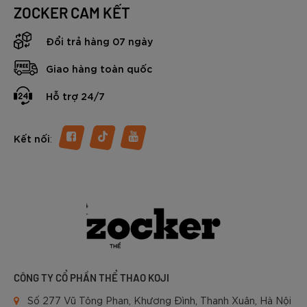
Nắm bắt được xu hướng, Zocker đã cho ra mắt NeoFlex -
ZOCKER CAM KẾT
dòng giày pickleball chuyên nghiệp, được thiết kế dành
riêng cho những người chơi đề cao tốc độ, sự linh hoạt,
Đổi trả hàng 07 ngày
cùng khả năng kiểm soát chuyển động. Với mức giá thuộc
phân khúc tầm trung - cận cao cấp, “thành viên” mới của
Giao hàng toàn quốc
nhà Sóc đang thu hút sự quan tâm đông đảo của người chơi
bóng vợt tại Việt Nam.
Hỗ trợ 24/7
Vậy đôi giày Pickleball Zocker NeoFlex có gì đặc biệt?
Trong nội dung dưới đây chúng ta sẽ cùng tìm hiểu chi tiết
nhé.
:
Kết nối
CÔNG TY CỔ PHẦN THỂ THAO KOJI
Số 277 Vũ Tông Phan, Khương Đình, Thanh Xuân, Hà Nội