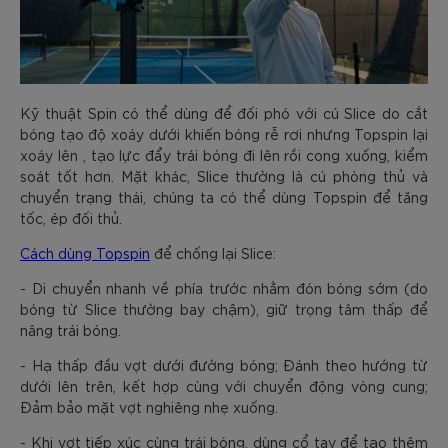
Kỹ thuật Spin có thể dùng để đối phó với cú Slice do cắt
bóng tạo độ xoáy dưới khiến bóng rễ rơi nhưng Topspin lại
xoáy lên , tạo lực đẩy trái bóng đi lên rồi cong xuống, kiểm
soát tốt hơn. Mặt khác, Slice thường là cú phòng thủ và
chuyển trạng thái, chúng ta có thể dùng Topspin để tăng
tốc, ép đối thủ.
Cách dùng Topspin
để chống lại Slice:
- Di chuyển nhanh về phía trước nhằm đón bóng sớm (do
bóng từ Slice thường bay chậm), giữ trọng tâm thấp để
nâng trái bóng.
- Hạ thấp đầu vợt dưới đường bóng; Đánh theo hướng từ
dưới lên trên, kết hợp cùng với chuyển động vòng cung;
Đảm bảo mặt vợt nghiêng nhẹ xuống.
- Khi vợt tiếp xúc cùng trái bóng, dùng cổ tay để tạo thêm