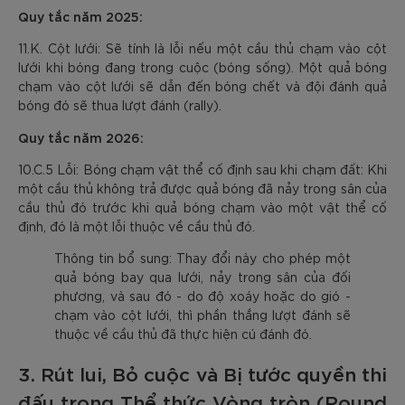
Quy tắc năm 2025:
11.K. Cột lưới: Sẽ tính là lỗi nếu một cầu thủ chạm vào cột
lưới khi bóng đang trong cuộc (bóng sống). Một quả bóng
chạm vào cột lưới sẽ dẫn đến bóng chết và đội đánh quả
bóng đó sẽ thua lượt đánh (rally).
Quy tắc năm 2026:
10.C.5 Lỗi: Bóng chạm vật thể cố định sau khi chạm đất: Khi
một cầu thủ không trả được quả bóng đã nảy trong sân của
cầu thủ đó trước khi quả bóng chạm vào một vật thể cố
định, đó là một lỗi thuộc về cầu thủ đó.
Thông tin bổ sung: Thay đổi này cho phép một
quả bóng bay qua lưới, nảy trong sân của đối
phương, và sau đó - do độ xoáy hoặc do gió -
chạm vào cột lưới, thì phần thắng lượt đánh sẽ
thuộc về cầu thủ đã thực hiện cú đánh đó.
3. Rút lui, Bỏ cuộc và Bị tước quyền thi
đấu trong Thể thức Vòng tròn (Round