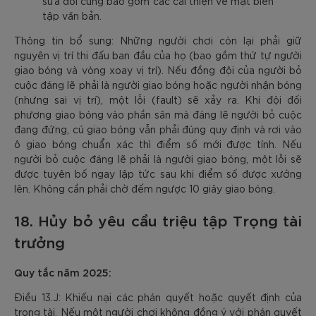
sửa đổi cũng bao gồm các cải thiện về mặt biên
tập văn bản.
Thông tin bổ sung: Những người chơi còn lại phải giữ
nguyên vị trí thi đấu ban đầu của họ (bao gồm thứ tự người
giao bóng và vòng xoay vị trí). Nếu đồng đội của người bỏ
cuộc đáng lẽ phải là người giao bóng hoặc người nhận bóng
(nhưng sai vị trí), một lỗi (fault) sẽ xảy ra. Khi đội đối
phương giao bóng vào phần sân mà đáng lẽ người bỏ cuộc
đang đứng, cú giao bóng vẫn phải đúng quy định và rơi vào
ô giao bóng chuẩn xác thì điểm số mới được tính. Nếu
người bỏ cuộc đáng lẽ phải là người giao bóng, một lỗi sẽ
được tuyên bố ngay lập tức sau khi điểm số được xướng
lên. Không cần phải chờ đếm ngược 10 giây giao bóng.
18. Hủy bỏ yêu cầu triệu tập Trọng tài
trưởng
Quy tắc năm 2025:
Điều 13.J: Khiếu nại các phán quyết hoặc quyết định của
trọng tài. Nếu một người chơi không đồng ý với phán quyết