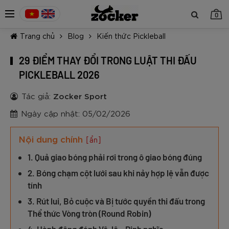
0
Trang chủ
Blog
Kiến thức Pickleball
29 ĐIỂM THAY ĐỔI TRONG LUẬT THI ĐẤU
PICKLEBALL 2026
Tác giả:
Zocker Sport
TIẾP TỤC MUA HÀNG
Ngày cập nhật: 05/02/2026
Nội dung chính
[ẩn]
1. Quả giao bóng phải rơi trong ô giao bóng đúng
2. Bóng chạm cột lưới sau khi nảy hợp lệ vẫn được
tính
3. Rút lui, Bỏ cuộc và Bị tước quyền thi đấu trong
Thể thức Vòng tròn (Round Robin)