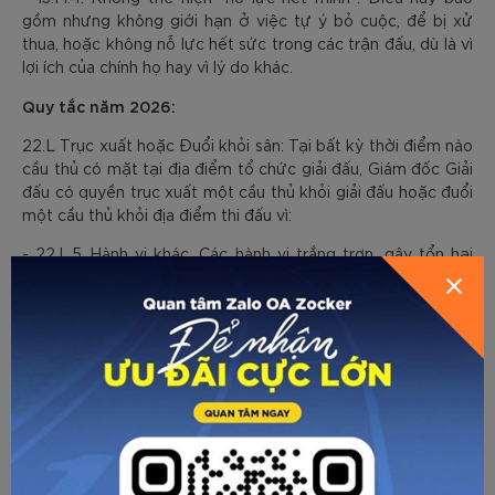
gồm nhưng không giới hạn ở việc tự ý bỏ cuộc, để bị xử
thua, hoặc không nỗ lực hết sức trong các trận đấu, dù là vì
lợi ích của chính họ hay vì lý do khác.
Quy tắc năm 2026:
22.L Trục xuất hoặc Đuổi khỏi sân: Tại bất kỳ thời điểm nào
cầu thủ có mặt tại địa điểm tổ chức giải đấu, Giám đốc Giải
đấu có quyền trục xuất một cầu thủ khỏi giải đấu hoặc đuổi
một cầu thủ khỏi địa điểm thi đấu vì:
- 22.L.5 Hành vi khác. Các hành vi trắng trợn, gây tổn hại
hoặc cực kỳ tồi tệ khác mà Giám đốc Giải đấu cho rằng có
hại cho giải đấu.
Lý do cho thay đổi này: Thay đổi này bao hàm
các hành vi khác mà Giám đốc giải đấu cảm thấy
phù hợp để loại bỏ một cầu thủ hoặc khán giả.
Việc đưa hành vi gây hư hại cho địa điểm thi
đấu vào làm căn cứ để trục xuất hoặc đuổi khỏi
sân là điều phù hợp. Bản sửa đổi thực hiện điều
này bằng cách kết hợp nó với quy tắc 13.M.2