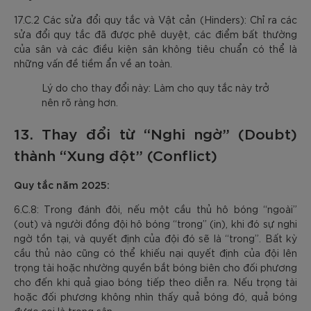
17.C.2 Các sửa đổi quy tắc và Vật cản (Hinders): Chỉ ra các
sửa đổi quy tắc đã được phê duyệt, các điểm bất thường
của sân và các điều kiện sân không tiêu chuẩn có thể là
những vấn đề tiềm ẩn về an toàn.
Lý do cho thay đổi này: Làm cho quy tắc này trở
nên rõ ràng hơn.
13. Thay đổi từ “Nghi ngờ” (Doubt)
thành “Xung đột” (Conflict)
Quy tắc năm 2025:
6.C.8: Trong đánh đôi, nếu một cầu thủ hô bóng “ngoài”
(out) và người đồng đội hô bóng “trong” (in), khi đó sự nghi
ngờ tồn tại, và quyết định của đội đó sẽ là “trong”. Bất kỳ
cầu thủ nào cũng có thể khiếu nại quyết định của đội lên
trọng tài hoặc nhường quyền bắt bóng biên cho đối phương
cho đến khi quả giao bóng tiếp theo diễn ra. Nếu trọng tài
hoặc đối phương không nhìn thấy quả bóng đó, quả bóng
được coi là trong sân.