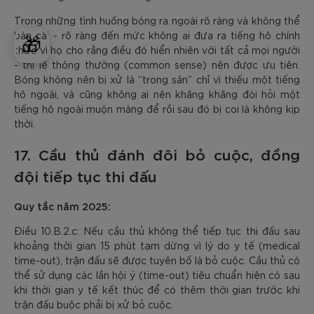
Trong những tình huống bóng ra ngoài rõ ràng và không thể
bàn cãi - rõ ràng đến mức không ai đưa ra tiếng hô chính
🎁
thức vì họ cho rằng điều đó hiển nhiên với tất cả mọi người
- thì lẽ thông thường (common sense) nên được ưu tiên.
Bóng không nên bị xử là “trong sân” chỉ vì thiếu một tiếng
hô ngoài, và cũng không ai nên khăng khăng đòi hỏi một
tiếng hô ngoài muộn màng để rồi sau đó bị coi là không kịp
thời.
17. Cầu thủ đánh đôi bỏ cuộc, đồng
đội tiếp tục thi đấu
Quy tắc năm 2025:
Điều 10.B.2.c: Nếu cầu thủ không thể tiếp tục thi đấu sau
khoảng thời gian 15 phút tạm dừng vì lý do y tế (medical
time-out), trận đấu sẽ được tuyên bố là bỏ cuộc. Cầu thủ có
thể sử dụng các lần hội ý (time-out) tiêu chuẩn hiện có sau
khi thời gian y tế kết thúc để có thêm thời gian trước khi
trận đấu buộc phải bị xử bỏ cuộc.