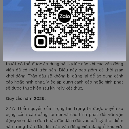
hiện tại mà không cần sử dụng ngôn ngữ yêu
cầu người điều hành phải xác định ý định (chủ
đích) của cầu thủ vi phạm.
10. Các hình phạt được áp dụng trước
khi trận đấu bắt đầu
Quy tắc năm 2025:
13.G.3.e. Cảnh cáo bằng lời nói, cảnh cáo kỹ thuật và lỗi kỹ
thuật có thể được áp dụng bất kỳ lúc nào khi các vận động
viên đã có mặt trên sân. Điều này bao gồm cả thời gian
khởi động. Trận đấu sẽ không bị dừng lại để áp dụng cảnh
cáo hoặc hình phạt. Việc áp dụng cảnh cáo hoặc hình phạt
sẽ được thực hiện sau khi rally kết thúc.
Quy tắc năm 2026:
22.A. Thẩm quyền của Trọng tài. Trọng tài được quyền áp
dụng cảnh cáo bằng lời nói và các hình phạt đối với vận
động viên đánh đơn hoặc đội đánh đôi vào bất kỳ thời điểm
nào trong trận đấu, khi các vận động viên đang ở khu vực