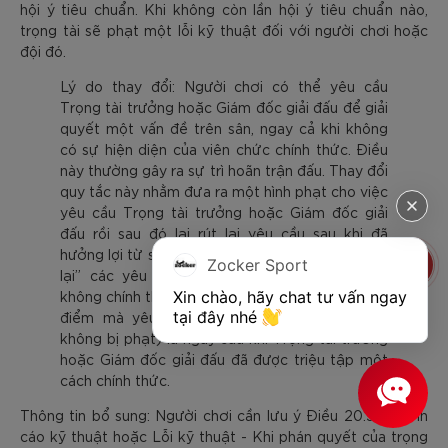
hội ý tiêu chuẩn. Khi không còn lần hội ý tiêu chuẩn nào,
trọng tài sẽ phạt một lỗi kỹ thuật đối với người chơi hoặc
đội đó.
Lý do thay đổi: Người chơi có thể yêu cầu
Trọng tài trưởng hoặc Giám đốc giải đấu để giải
quyết một vấn đề trên sân, ngay cả khi không
có sự hiện diện của viên chức chính thức. Điều
này thường gây ra sự trì hoãn trận đấu. Thay đổi
quy tắc này nhằm đưa ra một hình phạt cho việc
yêu cầu Trọng tài trưởng hoặc Giám đốc giải
đấu rồi sau đó lại rút lại yêu cầu sau khi đã
hưởng lợi từ sự trì hoãn đó. Trọng tài không “ghi
Zocker Sport
lại” các yêu cầu Trọng tài trưởng một cách
Xin chào, hãy chat tư vấn ngay 
không chính thức; do đó, bản sửa đổi làm rõ thời
tại đây nhé 
điểm mà yêu cầu không thể bị hủy bỏ (mà
không bị phạt) là ngay sau khi Trọng tài trưởng
hoặc Giám đốc giải đấu đã được triệu tập một
cách chính thức.
Thông tin bổ sung: Người chơi cần lưu ý Điều 20.J.2: Cảnh
cáo kỹ thuật hoặc Lỗi kỹ thuật - Khi phán quyết của trọng