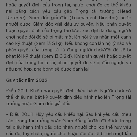
hoặc quyết định của trọng tài, người chơi đó có thể khiếu
nại bằng cách yêu cầu gặp Trọng tài trưởng (Head
Referee), Giám đốc giải đấu (Tournament Director), hoặc
người được Giám đốc giải đấu ủy quyền. Nếu phán quyết
hoặc quyết định của trọng tài được xác định là đúng, người
chơi hoặc đội đó sẽ bị mất một lần hội ý và nhận một cảnh
cáo kỹ thuật (xem 13.G.1.g). Nếu không còn lần hội ý nào và
phán quyết của trọng tài là đúng, người chơi/đội đó sẽ bị
phạt lỗi kỹ thuật (xem 13.G.2.d). Khi phán quyết hoặc quyết
định của trọng tài là sai, phán quyết đó sẽ bị đảo ngược và
nếu phù hợp, pha bóng sẽ được đánh lại.
Quy tắc năm 2026:
Điều 20.J: Khiếu nại quyết định điều hành. Người chơi có
thể khiếu nại bất kỳ quyết định điều hành nào lên Trọng tài
trưởng hoặc Giám đốc giải đấu.
- Điều 20.J.1: Hủy yêu cầu khiếu nại. Sau khi yêu cầu triệu
tập Trọng tài trưởng hoặc Giám đốc giải đấu đã được trọng
tài điều hành trận đấu xác nhận, người chơi có thể hủy yêu
cầu đó; tuy nhiên, người chơi hoặc đội đó sẽ bị tính một lần