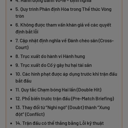
4. Hành động đánh Vô-lê - Định nghĩa
5. Quy trình Phân định Hòa trong Thể thức Vòng
tròn
6. Không được tham vấn khán giả về các quyết
định bắt lỗi
7. Cập nhật định nghĩa về Đánh chéo sân (Cross-
Court)
8. Trục xuất do hành vi Hành hung
9. Trục xuất do Cố ý gây hư hại tài sản
10. Các hình phạt được áp dụng trước khi trận đấu
bắt đầu
11. Quy tắc Chạm bóng Hai lần (Double Hit)
12. Phổ biến trước trận đấu (Pre-Match Briefing)
13. Thay đổi từ “Nghi ngờ” (Doubt) thành “Xung
đột” (Conflict)
14. Trận đấu có thể thắng bằng Lỗi kỹ thuật