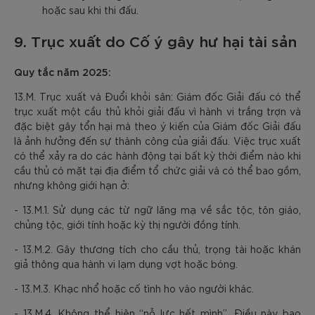
hoặc sau khi thi đấu.
9. Trục xuất do Cố ý gây hư hại tài sản
Quy tắc năm 2025:
13.M. Trục xuất và Đuổi khỏi sân: Giám đốc Giải đấu có thể
trục xuất một cầu thủ khỏi giải đấu vì hành vi trắng trợn và
đặc biệt gây tổn hại mà theo ý kiến của Giám đốc Giải đấu
là ảnh hưởng đến sự thành công của giải đấu. Việc trục xuất
có thể xảy ra do các hành động tại bất kỳ thời điểm nào khi
cầu thủ có mặt tại địa điểm tổ chức giải và có thể bao gồm,
nhưng không giới hạn ở:
- 13.M.1. Sử dụng các từ ngữ lăng mạ về sắc tộc, tôn giáo,
chủng tộc, giới tính hoặc kỳ thị người đồng tính.
- 13.M.2. Gây thương tích cho cầu thủ, trọng tài hoặc khán
giả thông qua hành vi lạm dụng vợt hoặc bóng.
- 13.M.3. Khạc nhổ hoặc cố tình ho vào người khác.
- 13.M.4. Không thể hiện “nỗ lực hết mình”. Điều này bao