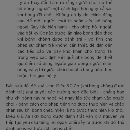
Lý do thay đổi: Làm rõ rằng người chơi có thể
hô bóng “ngoài” một cách kịp thời ngay cả sau
khi bóng đã chết. Không có lý do chính đáng
nào để một người chơi trì hoãn việc hô bóng
ngoài. Quy tắc hiện hành - cho phép hô “ngoài”
vào bất kỳ lúc nào trước lần giao bóng tiếp theo
khi bóng không được đánh trả - vô tình cho
phép sự chậm trễ không cần thiết, dễ dẫn đến
các tiểu xảo và gây khó khăn cho trọng tài
trong việc xác định kết quả pha bóng để thiết
lập điểm số đúng, người giao bóng, người nhận
bóng và vị trí người chơi cho pha bóng tiếp theo
hoặc thời gian hội ý.
Bản sửa đổi đề xuất cho Điều 6.C.7.b (khi bóng không được
đánh trả) giải quyết các trường hợp đặc biệt - chẳng hạn
như khi bóng nảy ra ngoài và ngay lập tức chạm vào người
chơi - bằng cách cho phép tiếng hô được thực hiện và chấp
nhận sau khi bóng chết, miễn là nó được thực hiện kịp thời.
Điều 6.B.7.a (khi bóng được đánh trả) vẫn giữ nguyên và
tiếp tục yêu cầu tiếng hô ngoài phải xảy ra trước khi đối thủ
đánh bóng và trước khi bóng chết.