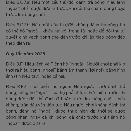
Điều 6.C.7.a: Nếu một cầu thủ/đội đánh trả bóng, hiệu lệnh
“ngoài” phải được đưa ra trước khi đối thủ chạm bóng hoặc
trước khi bóng chết.
Điều 6.C.7.b: Nếu một cầu thủ/đội không đánh trả bóng, họ
có thể hô “ngoài”, khiếu nại với trọng tài, hoặc để đối thủ tự
quyết định vạch bóng cho đến trước khi lần giao bóng tiếp
theo diễn ra.
Quy tắc năm 2026:
Điều 8.F: Hiệu lệnh và Tiếng hô “Ngoài”. Người chơi phải kịp
thời ra hiệu bóng “ngoài” bằng âm thanh (lời nói), bằng hình
ảnh (tín hiệu tay), hoặc cả hai.
Điều 8.F.3: Thời điểm hô ngoài. Nếu người chơi đánh trả
bóng, tiếng hô “ngoài” của họ phải được thực hiện trước khi
bóng được đối thủ đánh đi hoặc trước khi bóng chết - nếu
không, trận đấu vẫn tiếp tục. Nếu người chơi không đánh trả
bóng, tiếng hô “ngoài” được thực hiện kịp thời sẽ được
công nhận, ngay cả khi bóng đã chết trước khi tiếng hô
“ngoài” được đưa ra.