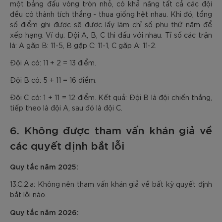
một bảng đấu vòng tròn nhỏ, có khả năng tất cả các đội
đều có thành tích thắng - thua giống hệt nhau. Khi đó, tổng
số điểm ghi được sẽ được lấy làm chỉ số phụ thứ năm để
xếp hạng. Ví dụ: Đội A, B, C thi đấu với nhau. Tỉ số các trận
là: A gặp B: 11-5, B gặp C: 11-1, C gặp A: 11-2.
Đội A có: 11 + 2 = 13 điểm.
Đội B có: 5 + 11 = 16 điểm.
Đội C có: 1 + 11 = 12 điểm. Kết quả: Đội B là đội chiến thắng,
tiếp theo là đội A, sau đó là đội C.
6. Không được tham vấn khán giả về
các quyết định bắt lỗi
Quy tắc năm 2025:
13.C.2.a: Không nên tham vấn khán giả về bất kỳ quyết định
bắt lỗi nào.
Quy tắc năm 2026: