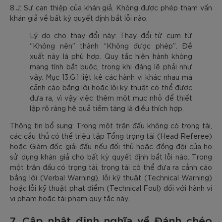
8.J: Sự can thiệp của khán giả. Không được phép tham vấn
khán giả về bất kỳ quyết định bắt lỗi nào.
Lý do cho thay đổi này: Thay đổi từ cụm từ
“Không nên” thành “Không được phép”. Đề
xuất này là phù hợp. Quy tắc hiện hành không
mang tính bắt buộc, trong khi đáng lẽ phải như
vậy. Mục 13.G.1 liệt kê các hành vi khác nhau mà
cảnh cáo bằng lời hoặc lỗi kỹ thuật có thể được
đưa ra, vì vậy việc thêm một mục nhỏ để thiết
lập rõ ràng hệ quả tiềm tàng là điều thích hợp.
Thông tin bổ sung: Trong một trận đấu không có trọng tài,
các cầu thủ có thể triệu tập Tổng trọng tài (Head Referee)
hoặc Giám đốc giải đấu nếu đối thủ hoặc đồng đội của họ
sử dụng khán giả cho bất kỳ quyết định bắt lỗi nào. Trong
một trận đấu có trọng tài, trọng tài có thể đưa ra cảnh cáo
bằng lời (Verbal Warning), lỗi kỹ thuật (Technical Warning)
hoặc lỗi kỹ thuật phạt điểm (Technical Foul) đối với hành vi
vi phạm hoặc tái phạm quy tắc này.
7. Cập nhật định nghĩa về Đánh chéo