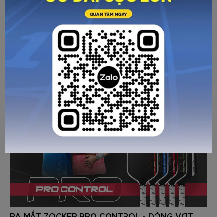
tế dành cho thế hệ tài năng trẻ Châu Á
Từ 28/07/2026, giải Asia Pickleball Junior Open 2026 sẽ
chính thức diễn ra, quy tụ những tay vợt trẻ xuất sắc đến từ
nhiều quốc gia và vùng lãnh thổ trong khu vực.
Chi tiết
RA MẮT ZOCKER PRO CONTROL - DÒNG VỢT