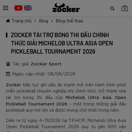
0
Trang chủ
Blog
Blog thể thao
ZOCKER TÀI TRỢ BÓNG THI ĐẤU CHÍNH
THỨC GIẢI MICHELOB ULTRA ASIA OPEN
PICKLEBALL TOURNAMENT 2026
TIẾP TỤC MUA HÀNG
Tác giả:
Zocker Sport
Ngày cập nhật: 08/06/2026
Zocker
tiếp tục ghi dấu ấn mạnh mẽ trên hành trình phát
triển pickleball chuyên nghiệp khi chính thức trở thành nhà
Michelob Ultra Asia Open
tài trợ bóng thi đấu của
Pickleball Tournament 2026
– một trong những giải đấu
pickleball quy mô lớn và được mong chờ nhất trong năm.
Diễn ra từ ngày 4–762026 tại TP.HCM, Michelob Ultra Asia
Open Pickleball Tournament 2026 quy tụ gần 600 vận