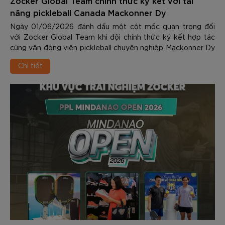
Zocker Global Team chính thức ký kết với tài
năng pickleball Canada Mackonner Dy
Ngày 01/06/2026 đánh dấu một cột mốc quan trọng đối
với Zocker Global Team khi đội chính thức ký kết hợp tác
cùng vận động viên pickleball chuyên nghiệp Mackonner Dy
- một trong những tài năng trẻ nổi bật nhất của làng
Chi tiết
pickleball quốc tế hiện nay.