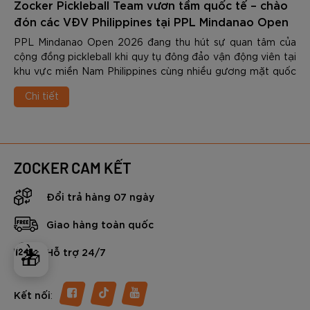
Zocker Pickleball Team vươn tầm quốc tế – chào
đón các VĐV Philippines tại PPL Mindanao Open
2026
PPL Mindanao Open 2026 đang thu hút sự quan tâm của
cộng đồng pickleball khi quy tụ đông đảo vận động viên tại
khu vực miền Nam Philippines cùng nhiều gương mặt quốc
tế.
Chi tiết
ZOCKER CAM KẾT
Đổi trả hàng 07 ngày
Giao hàng toàn quốc
Hỗ trợ 24/7
🎁
:
Kết nối