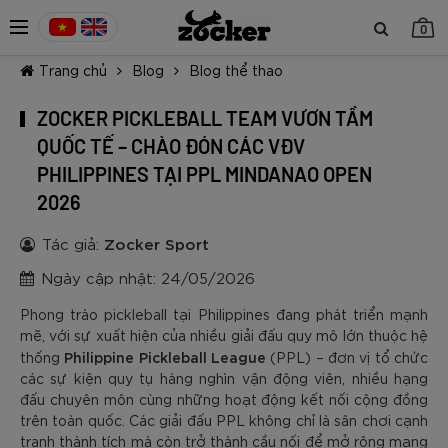
0
Trang chủ
Blog
Blog thể thao
ZOCKER PICKLEBALL TEAM VƯƠN TẦM
QUỐC TẾ – CHÀO ĐÓN CÁC VĐV
PHILIPPINES TẠI PPL MINDANAO OPEN
2026
TIẾP TỤC MUA HÀNG
Tác giả:
Zocker Sport
Ngày cập nhật: 24/05/2026
Phong trào pickleball tại Philippines đang phát triển mạnh
mẽ, với sự xuất hiện của nhiều giải đấu quy mô lớn thuộc hệ
Philippine Pickleball League
thống
(PPL) – đơn vị tổ chức
các sự kiện quy tụ hàng nghìn vận động viên, nhiều hạng
đấu chuyên môn cùng những hoạt động kết nối cộng đồng
trên toàn quốc. Các giải đấu PPL không chỉ là sân chơi cạnh
tranh thành tích mà còn trở thành cầu nối để mở rộng mạng