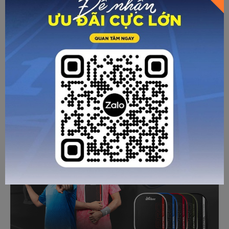
Asia Pickleball Junior Open 2026: Sân chơi quốc
tế dành cho thế hệ tài năng trẻ Châu Á
Từ 28/07/2026, giải Asia Pickleball Junior Open 2026 sẽ
chính thức diễn ra, quy tụ những tay vợt trẻ xuất sắc đến từ
nhiều quốc gia và vùng lãnh thổ trong khu vực.
Chi tiết