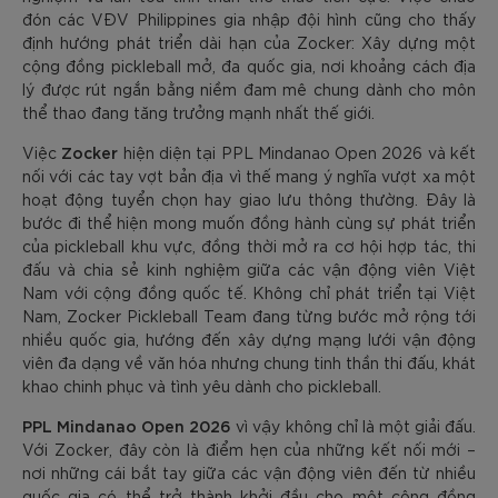
đón các VĐV Philippines gia nhập đội hình cũng cho thấy
định hướng phát triển dài hạn của Zocker: Xây dựng một
cộng đồng pickleball mở, đa quốc gia, nơi khoảng cách địa
lý được rút ngắn bằng niềm đam mê chung dành cho môn
thể thao đang tăng trưởng mạnh nhất thế giới.
Zocker
Việc
hiện diện tại PPL Mindanao Open 2026 và kết
nối với các tay vợt bản địa vì thế mang ý nghĩa vượt xa một
hoạt động tuyển chọn hay giao lưu thông thường. Đây là
bước đi thể hiện mong muốn đồng hành cùng sự phát triển
của pickleball khu vực, đồng thời mở ra cơ hội hợp tác, thi
đấu và chia sẻ kinh nghiệm giữa các vận động viên Việt
Nam với cộng đồng quốc tế. Không chỉ phát triển tại Việt
Nam, Zocker Pickleball Team đang từng bước mở rộng tới
nhiều quốc gia, hướng đến xây dựng mạng lưới vận động
viên đa dạng về văn hóa nhưng chung tinh thần thi đấu, khát
khao chinh phục và tình yêu dành cho pickleball.
PPL Mindanao Open 2026
vì vậy không chỉ là một giải đấu.
Với Zocker, đây còn là điểm hẹn của những kết nối mới –
nơi những cái bắt tay giữa các vận động viên đến từ nhiều
quốc gia có thể trở thành khởi đầu cho một cộng đồng