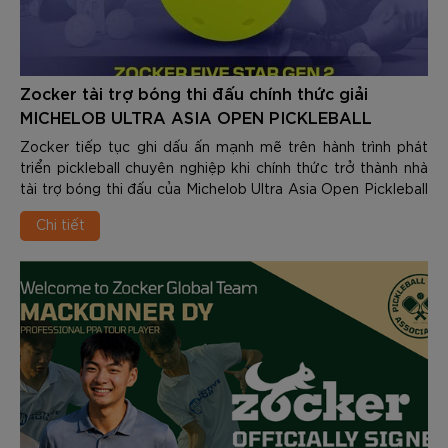
Zocker tài trợ bóng thi đấu chính thức giải
MICHELOB ULTRA ASIA OPEN PICKLEBALL
TOURNAMENT 2026
Zocker tiếp tục ghi dấu ấn mạnh mẽ trên hành trình phát
triển pickleball chuyên nghiệp khi chính thức trở thành nhà
tài trợ bóng thi đấu của Michelob Ultra Asia Open Pickleball
Tournament 2026 – một trong những giải đấu pickleball quy
Chi tiết
mô lớn và được mong chờ nhất trong năm.