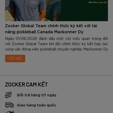
Zocker Global Team chính thức ký kết với tài
năng pickleball Canada Mackonner Dy
Ngày 01/06/2026 đánh dấu một cột mốc quan trọng đối
với Zocker Global Team khi đội chính thức ký kết hợp tác
cùng vận động viên pickleball chuyên nghiệp Mackonner Dy
- một trong những tài năng trẻ nổi bật nhất của làng
Chi tiết
pickleball quốc tế hiện nay.
ZOCKER CAM KẾT
Đổi trả hàng 07 ngày
Giao hàng toàn quốc