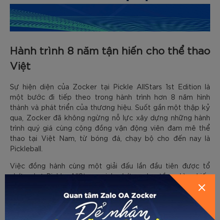
Hành trình 8 năm tận hiến cho thể thao
Việt
Sự hiện diện của Zocker tại Pickle AllStars 1st Edition là
một bước đi tiếp theo trong hành trình hơn 8 năm hình
thành và phát triển của thương hiệu. Suốt gần một thập kỷ
qua, Zocker đã không ngừng nỗ lực xây dựng những hành
trình quý giá cùng cộng đồng vận động viên đam mê thể
thao tại Việt Nam, từ bóng đá, chạy bộ cho đến nay là
Pickleball.
Việc đồng hành cùng một giải đấu lần đầu tiên được tổ
chức như Pickle AllStars minh chứng cho tầm nhìn chiến
lược và tâm huyết của Zocker trong việc tiên phong ủng hộ
các hoạt động thể chất mới mẻ, hiện đại.
Với sự đồng hành của Zocker, Pickle AllStars 1st Edition