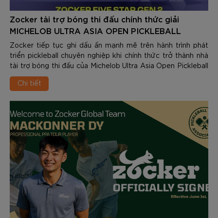
Zocker tài trợ bóng thi đấu chính thức giải
MICHELOB ULTRA ASIA OPEN PICKLEBALL
TOURNAMENT 2026
Zocker tiếp tục ghi dấu ấn mạnh mẽ trên hành trình phát
triển pickleball chuyên nghiệp khi chính thức trở thành nhà
tài trợ bóng thi đấu của Michelob Ultra Asia Open Pickleball
Tournament 2026 – một trong những giải đấu pickleball quy
Chi tiết
mô lớn và được mong chờ nhất trong năm.