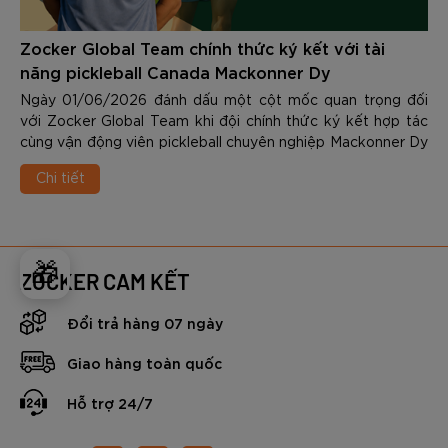
Zocker Global Team chính thức ký kết với tài
năng pickleball Canada Mackonner Dy
Ngày 01/06/2026 đánh dấu một cột mốc quan trọng đối
với Zocker Global Team khi đội chính thức ký kết hợp tác
cùng vận động viên pickleball chuyên nghiệp Mackonner Dy
- một trong những tài năng trẻ nổi bật nhất của làng
Chi tiết
pickleball quốc tế hiện nay.
🎁
ZOCKER CAM KẾT
Đổi trả hàng 07 ngày
Giao hàng toàn quốc
Hỗ trợ 24/7