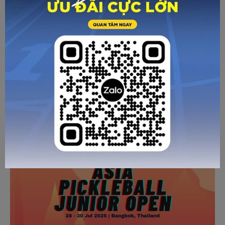
chắc chắn sẽ để lại những dấu ấn khó quên trong lòng
người hâm mộ và mở ra một chương mới rực rỡ cho phong
trào Pickleball tại Việt Nam!
Về trang trước
Gửi email
In trang
CÁC BÀI VIẾT KHÁC