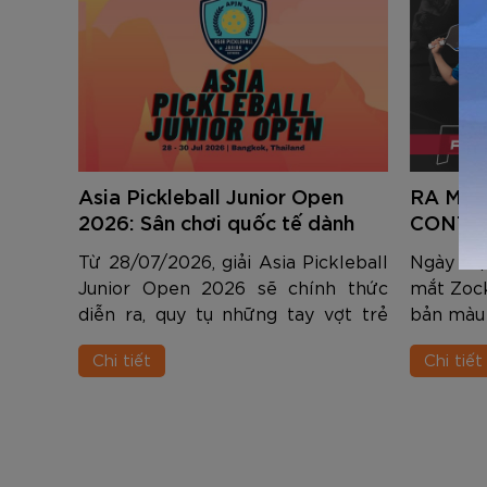
Asia Pickleball Junior Open
RA MẮ
2026: Sân chơi quốc tế dành
CONTRO
cho thế hệ tài năng trẻ Châu Á
ƯU CHO
Từ 28/07/2026, giải Asia Pickleball
Ngày 15
Junior Open 2026 sẽ chính thức
mắt Zock
diễn ra, quy tụ những tay vợt trẻ
bản màu 
xuất sắc đến từ nhiều quốc gia và
người ch
Chi tiết
Chi tiết
vùng lãnh thổ trong khu vực.
soát.