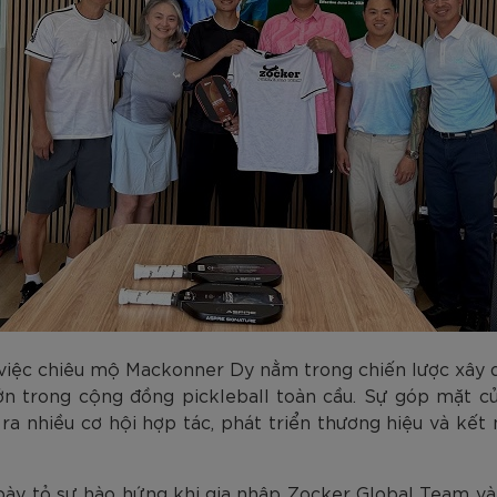
việc chiêu mộ Mackonner Dy nằm trong chiến lược xây d
ớn trong cộng đồng pickleball toàn cầu. Sự góp mặt 
 nhiều cơ hội hợp tác, phát triển thương hiệu và kết nố
bày tỏ sự hào hứng khi gia nhập Zocker Global Team v