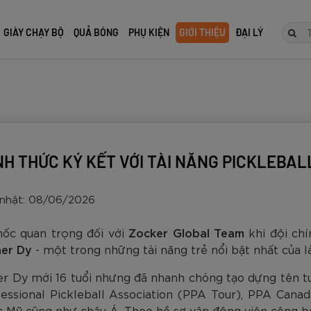
GIÀY CHẠY BỘ
QUẢ BÓNG
PHỤ KIỆN
GIỚI THIỆU
ĐẠI LÝ
TIẾP
H THỨC KÝ KẾT VỚI TÀI NĂNG PICKLEBA
nhật: 08/06/2026
ốc quan trọng đối với
Zocker Global Team
khi đội ch
er Dy
- một trong những tài năng trẻ nổi bật nhất của là
ner Dy mới 16 tuổi nhưng đã nhanh chóng tạo dựng tên t
ocker
Zocker
ocker
 đấu cao
ôn Zocker
Giày Đá Bóng Zocker
Vợt Pickleball Zocker
Giày Chạy Bộ Zocker
Quả bóng đá tiêu chuẩn thi
Găng Tay Thủ Môn Zocker
Giày Đá B
Vợt Pickleb
Giày Chạy 
Quả bóng đ
Găng Tay 
ofessional Pickleball Association (PPA Tour), PPA Canad
 2 Tím
s Power -
 2 Full
re size 5
Inspire Pro Gen 2 Xanh
HP06 Pro Series Power -
Speed Light Gen 2 Full
đấu Latico size 5 da
Gloves Fabien
Inspire Pr
HP06 Pro S
Speed Ligh
Empire ZK
Gloves Bec
ắc Mỹ cũng như châu Á. Theo hồ sơ vận động viên công b