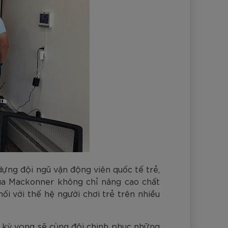
ựng đội ngũ vận động viên quốc tế trẻ,
của Mackonner không chỉ nâng cao chất
i với thế hệ người chơi trẻ trên nhiều
à kỳ vọng sẽ cùng đội chinh phục những