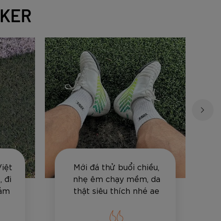
CKER
Việt
Mới đá thử buổi chiều,
 đi
nhẹ êm chạy mềm, da
cảm
thật siêu thích nhé ae