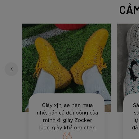
CẢM
Giày xịn, ae nên mua
Sả
ất
nhé, gần cả đội bóng của
sâ
mình đi giày Zocker
lự
luôn, giày khá ôm chân
đá
và bền, vê bóng hay sút