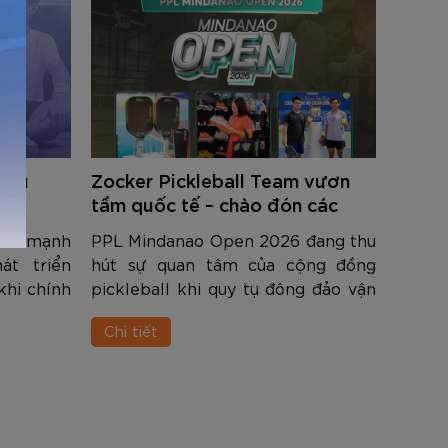
 đấu
Zocker Pickleball Team vươn
LOB
tầm quốc tế – chào đón các
VĐV Philippines tại PPL
 ấn mạnh
PPL Mindanao Open 2026 đang thu
MENT
Mindanao Open 2026
át triển
hút sự quan tâm của cộng đồng
khi chính
pickleball khi quy tụ đông đảo vận
 bóng thi
động viên tại khu vực miền Nam
Chi tiết
sia Open
Philippines cùng nhiều gương mặt
26 – một
quốc tế.
eball quy
hờ nhất