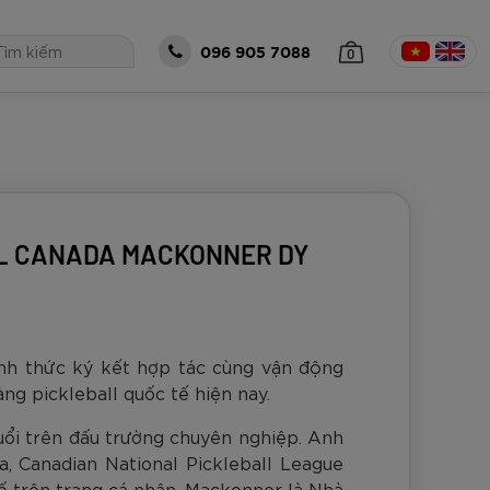
0
096 905 7088
 TỤC MUA HÀNG
LL CANADA MACKONNER DY
ính thức ký kết hợp tác cùng vận động
ng pickleball quốc tế hiện nay.
uổi trên đấu trường chuyên nghiệp. Anh
óng Zocker
all Zocker
Bộ Zocker
á size 5 Zocker
Thủ Môn Zocker
a, Canadian National Pickleball League
o Gen 2 Cam
eries Power -
t Gen 2 Half
5-EN205
ker
ố trên trang cá nhân, Mackonner là Nhà