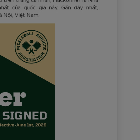
nh Cam
Đ
Đ
Đ
VNĐ
VNĐ
ất của quốc gia này. Gần đây nhất,
à Nội, Việt Nam.