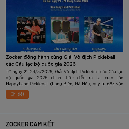
Zocker đồng hành cùng Giải Vô địch Pickleball
các Câu lạc bộ quốc gia 2026
Từ ngày 21–24/5/2026, Giải Vô địch Pickleball các Câu lạc
bộ quốc gia 2026 chính thức diễn ra tại cụm sân
HappyLand Pickleball (Long Biên, Hà Nội), quy tụ 683 vận
động viên đến từ gần 100 câu lạc bộ trên cả nước. Đây
Chi tiết
được xem là một trong những giải đấu pickleball quy mô lớn
nhất tại Việt Nam ở thời điểm hiện tai, đánh dấu bước phát
triển mạnh mẽ của bộ môn này trên hành trình chuyên
nghiệp hóa.
ZOCKER CAM KẾT