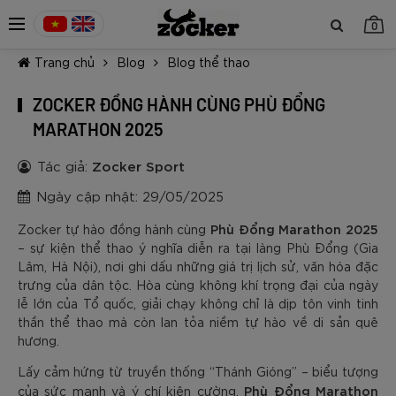
0
Trang chủ
Blog
Blog thể thao
ZOCKER ĐỒNG HÀNH CÙNG PHÙ ĐỔNG
MARATHON 2025
Tác giả:
Zocker Sport
TIẾP TỤC MUA HÀNG
Ngày cập nhật: 29/05/2025
Phù Đổng Marathon 2025
Zocker tự hào đồng hành cùng
– sự kiện thể thao ý nghĩa diễn ra tại làng Phù Đổng (Gia
Lâm, Hà Nội), nơi ghi dấu những giá trị lịch sử, văn hóa đặc
trưng của dân tộc. Hòa cùng không khí trọng đại của ngày
lễ lớn của Tổ quốc, giải chạy không chỉ là dịp tôn vinh tinh
thần thể thao mà còn lan tỏa niềm tự hào về di sản quê
hương.
Lấy cảm hứng từ truyền thống “Thánh Gióng” – biểu tượng
Phù Đổng Marathon
của sức mạnh và ý chí kiên cường,