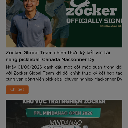
Zocker Global Team chính thức ký kết với tài
năng pickleball Canada Mackonner Dy
Ngày 01/06/2026 đánh dấu một cột mốc quan trọng đối
với Zocker Global Team khi đội chính thức ký kết hợp tác
cùng vận động viên pickleball chuyên nghiệp Mackonner Dy
- một trong những tài năng trẻ nổi bật nhất của làng
Chi tiết
pickleball quốc tế hiện nay.