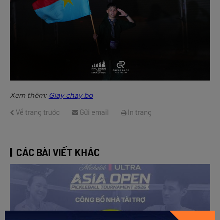
Xem thêm:
Giay chay bo
Về trang trước
Gửi email
In trang
CÁC BÀI VIẾT KHÁC