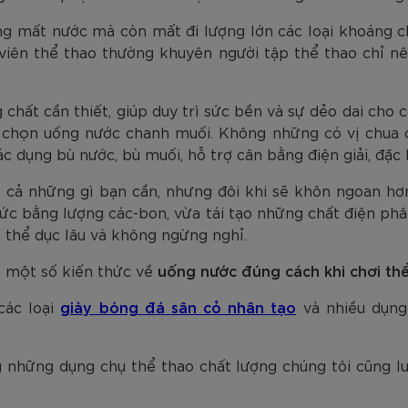
ng mất nước mà còn mất đi lượng lớn các loại khoáng
viên thể thao thường khuyên người tập thể thao chỉ n
chất cần thiết, giúp duy trì sức bền và sự dẻo dai cho c
y chọn uống nước chanh muối. Không những có vị chua
 dụng bù nước, bù muối, hỗ trợ cân bằng điện giải, đặc b
t cả những gì bạn cần, nhưng đôi khi sẽ khôn ngoan hơ
sức bằng lượng các-bon, vừa tái tạo những chất điện phâ
ập thể dục lâu và không ngừng nghỉ.
n một số kiến thức về
uống nước đúng cách khi chơi th
các loại
giày bóng đá sân cỏ nhân tạo
và nhiều dụng
 những dụng chụ thể thao chất lượng chúng tôi cũng lu