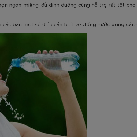
am
Tím
Carbon Trắng Xanh
Microfiber ZK5-206
Trắng
Carbon Xa
họn ngon miệng, đủ dinh dưỡng cũng hỗ trợ rất tốt cho 
779.000
2.890.000
1.690.000
1.290.000
450.000
779.000
2.890.000
1.290.000
990.000
650.000
VNĐ
VNĐ
VNĐ
VNĐ
VNĐ
VN
VN
VN
ới các bạn một số điều cần biết về
Uống nước đúng cách 