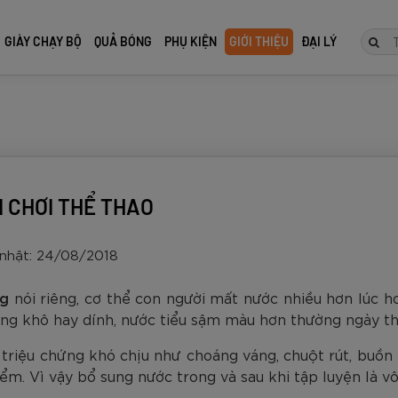
GIÀY CHẠY BỘ
QUẢ BÓNG
PHỤ KIỆN
GIỚI THIỆU
ĐẠI LÝ
TIẾP
 CHƠI THỂ THAO
nhật: 24/08/2018
g
nói riêng, cơ thể con người mất nước nhiều hơn lúc 
iệng khô hay dính, nước tiểu sậm màu hơn thường ngày th
 triệu chứng khó chịu như choáng váng, chuột rút, buồ
ocker
Zocker
ocker
 đấu cao
ôn Zocker
Giày Đá Bóng Zocker
Vợt Pickleball Zocker
Giày Chạy Bộ Zocker
Quả bóng đá tiêu chuẩn thi
Găng Tay Thủ Môn Zocker
Giày Đá B
Vợt Pickleb
Giày Chạy 
Quả bóng đ
Găng Tay 
iểm. Vì vậy bổ sung nước trong và sau khi tập luyện là v
 2 Tím
s Power -
 2 Full
re size 5
Inspire Pro Gen 2 Xanh
HP06 Pro Series Power -
Speed Light Gen 2 Full
đấu Latico size 5 da
Gloves Fabien
Inspire Pr
HP06 Pro S
Speed Ligh
Empire ZK
Gloves Bec