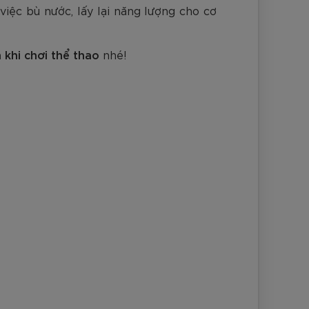
nh Cam
việc bù nước, lấy lại năng lượng cho cơ
Đ
Đ
Đ
VNĐ
VNĐ
khi chơi thể thao
nhé!