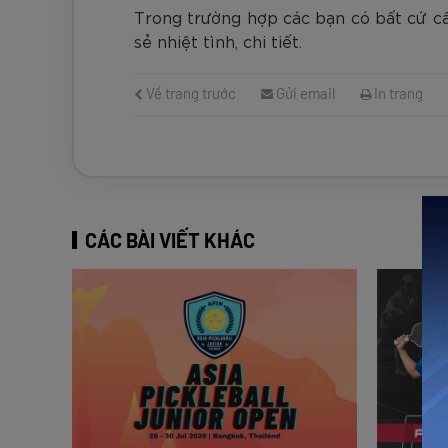
Trong trường hợp các bạn có bất cứ câu
sẻ nhiệt tình, chi tiết.
Về trang trước
Gửi email
In trang
CÁC BÀI VIẾT KHÁC