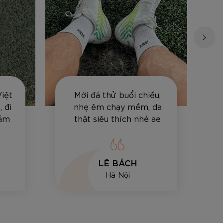
Việt
Mới đá thử buổi chiều,
 đi
nhẹ êm chạy mềm, da
cảm
thật siêu thích nhé ae
LÊ BÁCH
Hà Nội