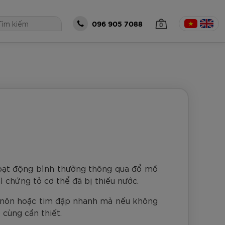
0
096 905 7088
 TỤC MUA HÀNG
hoạt động bình thường thông qua đổ mồ
ì chứng tỏ cơ thể đã bị thiếu nước.
n nôn hoặc tim đập nhanh mà nếu không
óng Zocker
all Zocker
Bộ Zocker
á size 5 Zocker
Thủ Môn Zocker
ô cùng cần thiết.
o Gen 2 Cam
eries Power -
t Gen 2 Half
5-EN205
ker