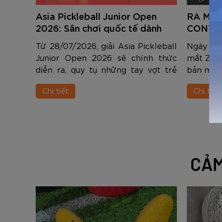
Asia Pickleball Junior Open
RA MẮ
2026: Sân chơi quốc tế dành
CONTRO
cho thế hệ tài năng trẻ Châu Á
ƯU CHO
Từ 28/07/2026, giải Asia Pickleball
Ngày 15
Junior Open 2026 sẽ chính thức
mắt Zock
diễn ra, quy tụ những tay vợt trẻ
bản màu 
xuất sắc đến từ nhiều quốc gia và
người ch
Chi tiết
Chi tiết
vùng lãnh thổ trong khu vực.
soát.
CẢM