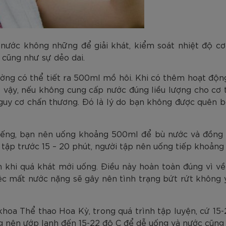
g nước không những để giải khát, kiểm soát nhiệt độ 
 cũng như sự dẻo dai.
ường có thể tiết ra 500ml mồ hôi. Khi có thêm hoạt động
 vậy, nếu không cung cấp nước đúng liều lượng cho cơ t
guy cơ chấn thương. Đó là lý do bạn không được quên bổ
tiếng, bạn nên uống khoảng 500ml để bù nước và đồng thờ
n tập trước 15 – 20 phút, người tập nên uống tiếp khoản
 khi quá khát mới uống. Điều này hoàn toàn đúng vì về
ệc mất nước nặng sẽ gây nên tình trạng bứt rứt không y
 khoa Thể thao Hoa Kỳ, trong quá trình tập luyện, cứ 15
 nên ướp lạnh đến 15-22 độ C để dễ uống và nước cũng 