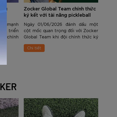
 đấu
Zocker Global Team chính thức
LOB
ký kết với tài năng pickleball
Canada Mackonner Dy
 ấn mạnh
Ngày 01/06/2026 đánh dấu một
MENT
át triển
cột mốc quan trọng đối với Zocker
khi chính
Global Team khi đội chính thức ký
 bóng thi
kết hợp tác cùng vận động viên
Chi tiết
sia Open
pickleball chuyên nghiệp
26 – một
Mackonner Dy - một trong những
eball quy
tài năng trẻ nổi bật nhất của làng
hờ nhất
pickleball quốc tế hiện nay.
CKER