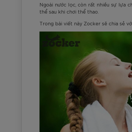
Đen
Carbon Xanh C
ZK5-AS205
Giày Pickleball
Ngoài nước lọc, còn rất nhiều sự lựa c
779.000
2.890.000
1.690.000
1.690.000
569.000
VNĐ
VNĐ
VNĐ
VNĐ
VNĐ
Giày trẻ em
thể sau khi chơi thể thao.
Bóng Pickleball
Zocker Space
Trong bài viết này Zocker sẽ chia sẻ v
Khung lưới Pickleball
Zocker 1902
Quần áo Pickleball
Phụ kiện Pickleball
BST Pickleball Zocker Junior