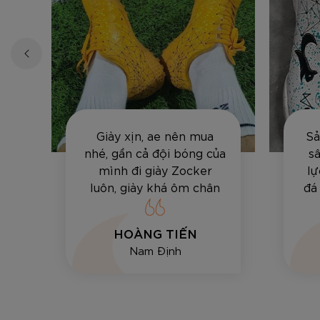
Giày xịn, ae nên mua
Sả
ất
nhé, gần cả đội bóng của
sâ
mình đi giày Zocker
lự
luôn, giày khá ôm chân
đá
và bền, vê bóng hay sút
tốt.
HOÀNG TIẾN
Nam Định