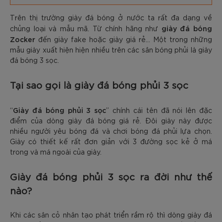
Trên thị trường giày đá bóng ở nước ta rất đa dạng về
giày đá bóng
chủng loại và mẫu mã. Từ chính hãng như
Zocker
đến giày fake hoặc giày giá rẻ… Một trong những
mẫu giày xuất hiện hiện nhiều trên các sân bóng phủi là giày
đá bóng 3 sọc.
Tại sao gọi là giày đá bóng phủi 3 sọc
Giày đá bóng phủi 3 sọc
“
” chính cái tên đã nói lên đặc
điểm của dòng giày đá bóng giá rẻ. Đôi giày này được
nhiều người yêu bóng đá và chơi bóng đá phủi lựa chọn.
Giày có thiết kế rất đơn giản với 3 đường sọc kẻ ở má
trong và má ngoài của giày.
Giày đá bóng phủi 3 sọc ra đời như thế
nào?
Khi các sân cỏ nhân tạo phát triển rầm rộ thì dòng giày đá