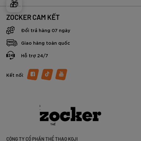
🎁
ZOCKER CAM KẾT
Đổi trả hàng 07 ngày
Giao hàng toàn quốc
Hỗ trợ 24/7
:
Kết nối
CÔNG TY CỔ PHẦN THỂ THAO KOJI