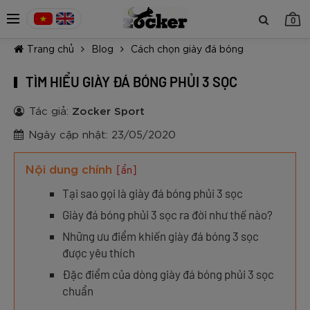
0
Trang chủ
Blog
Cách chọn giày đá bóng
TÌM HIỂU GIÀY ĐÁ BÓNG PHỦI 3 SỌC
Tác giả:
Zocker Sport
Ngày cập nhật: 23/05/2020
TIẾP TỤC MUA HÀNG
Nội dung chính
[ẩn]
Tại sao gọi là giày đá bóng phủi 3 sọc
Giày đá bóng phủi 3 sọc ra đời như thế nào?
Những ưu điểm khiến giày đá bóng 3 sọc
được yêu thích
Đặc điểm của dòng giày đá bóng phủi 3 sọc
chuẩn