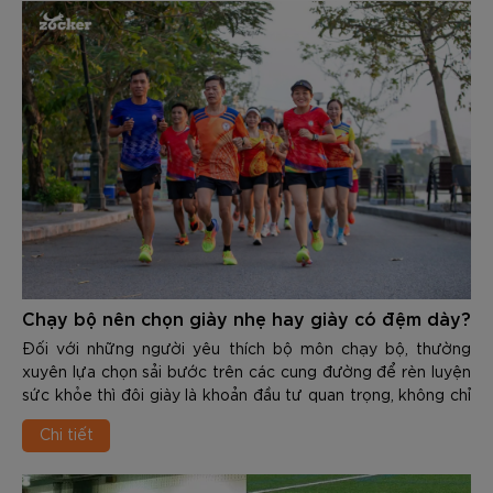
nhân gây ra các chấn thương nghiêm trọng như: Viêm cân
gan chân, đau cẳng chân, viêm khớp…
Chạy bộ nên chọn giày nhẹ hay giày có đệm dày?
Đối với những người yêu thích bộ môn chạy bộ, thường
xuyên lựa chọn sải bước trên các cung đường để rèn luyện
sức khỏe thì đôi giày là khoản đầu tư quan trọng, không chỉ
giúp cải thiện thành tích mà còn phòng tránh những chấn
Chi tiết
thương dai dẳng. Đứng trước kệ giày của các thương hiệu,
runner thường phải đối mặt với 1 bài toán nan giải là làm sao
để chọn được sản phẩm phù hợp.