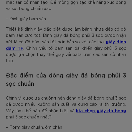
mặt sân cỏ nhân tạo. Đế mỏng gọn tạo khả năng xúc bóng
và sút bóng chuẩn xác.
– Đinh giày bám sân
Thiết kế đinh giày đặc biệt được làm bằng nhựa dẻo có độ
bám sân cực tốt. Đinh giày đá bóng phủi 3 sọc được nhận
giày đinh
xét là có độ bám sân tốt hơn hẳn so với các loại
dăm TF
. Chính yếu tố bám sân đã khiến giày phủi 3 sọc
được lựa chọn thay thế giày vải bata trên các sân cỏ nhân
tạo.
Đặc điểm của dòng giày đá bóng phủi 3
sọc chuẩn
Chính vì được ưa chuộng nên dòng giày đá bóng phủi 3 sọc
đã được nhiều xưởng sản xuất và cung cấp ra thị trường.
lựa chọn giày đá bóng
Vậy làm thế nào để nhận biết và
phủi 3 sọc chuẩn nhất?
– Form giày chuẩn, ôm chân