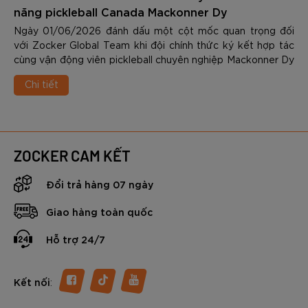
năng pickleball Canada Mackonner Dy
Ngày 01/06/2026 đánh dấu một cột mốc quan trọng đối
với Zocker Global Team khi đội chính thức ký kết hợp tác
cùng vận động viên pickleball chuyên nghiệp Mackonner Dy
- một trong những tài năng trẻ nổi bật nhất của làng
Chi tiết
pickleball quốc tế hiện nay.
ZOCKER CAM KẾT
Đổi trả hàng 07 ngày
Giao hàng toàn quốc
Hỗ trợ 24/7
:
Kết nối