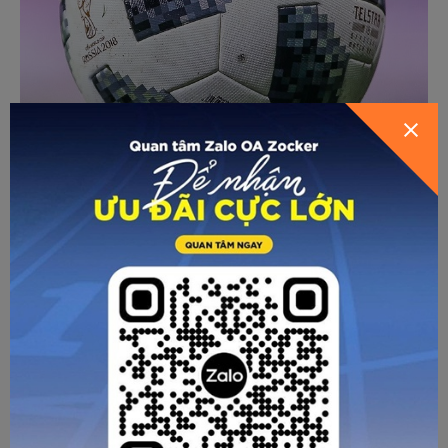
Tới năm 2018, tổng chiều dài đường gờ trên Telstar 18 hơn
30% so với Brazuca.
Ở kỳ World Cup gần đây nhất diễn ra ở Qatar, quả bóng Al
Rihla với 20 mảnh ghép, được in mực nước và gắn keo. 8
trong số đó có dạng tam giác với các cạnh có độ ráp như
nhau, 12 mảnh còn lại lớn hơn có hình dáng như kem ốc quế.
Và thay vì sử dụng các họa tiết nổi để tăng độ ráp cho bề
mặt giống như các quả bóng trước thì Al Rihla lại được bao
phủ bởi nhiều vết lõm giúp cho bề mặt trở nên tương đối
trơn nhẵn so với các trái bóng được sử dụng trong các kỳ