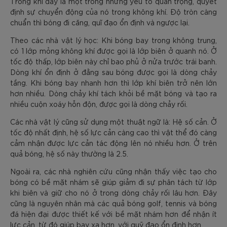
Trong khi đây là một trong những yếu tố quan trọng, quyết
định sự chuyển động của nó trong không khí. Độ tròn càng
chuẩn thì bóng đi căng, quĩ đạo ổn định và ngược lại.
Theo các nhà vật lý học: Khi bóng bay trong không trung,
có 1 lớp mỏng không khí được gọi là lớp biên ở quanh nó. Ở
tốc độ thấp, lớp biên này chỉ bao phủ ở nửa trước trái banh.
Dòng khí ổn định ở đằng sau bóng được gọi là dòng chảy
tầng. Khi bóng bay nhanh hơn thì lớp khí biên trở nên lớn
hơn nhiều. Dòng chảy khí tách khỏi bề mặt bóng và tạo ra
nhiều cuộn xoáy hỗn độn, được gọi là dòng chảy rối.
Các nhà vật lý cũng sử dụng một thuật ngữ là: Hệ số cản. Ở
tốc độ nhất định, hệ số lực cản càng cao thì vật thể đó càng
cảm nhận được lực cản tác động lên nó nhiều hơn. Ở trên
quả bóng, hệ số này thường là 2.5.
Ngoài ra, các nhà nghiên cứu cũng nhận thấy việc tạo cho
bóng có bề mặt nhám sẽ giúp giảm đi sự phân tách từ lớp
khi biên và giữ cho nó ở trong dòng chảy rối lâu hơn. Đây
cũng là nguyên nhân mà các quả bóng golf, tennis và bóng
đá hiện đại được thiết kế với bề mặt nhám hơn để nhận ít
lực cản, từ đó giúp bay xa hơn, với quỹ đạo ổn định hơn.