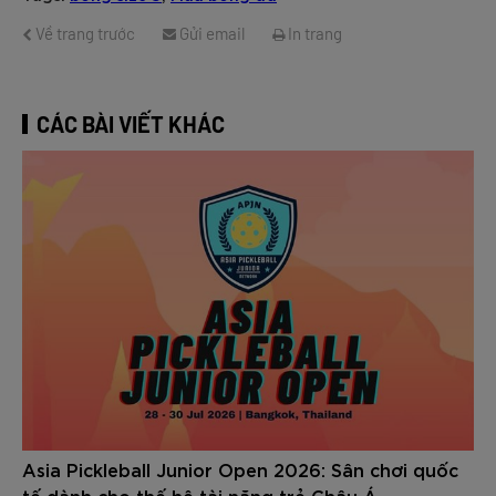
Về trang trước
Gửi email
In trang
CÁC BÀI VIẾT KHÁC
Asia Pickleball Junior Open 2026: Sân chơi quốc
tế dành cho thế hệ tài năng trẻ Châu Á