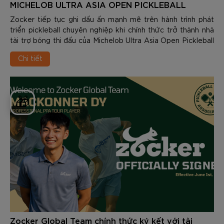
MICHELOB ULTRA ASIA OPEN PICKLEBALL
TOURNAMENT 2026
Zocker tiếp tục ghi dấu ấn mạnh mẽ trên hành trình phát
triển pickleball chuyên nghiệp khi chính thức trở thành nhà
tài trợ bóng thi đấu của Michelob Ultra Asia Open Pickleball
Tournament 2026 – một trong những giải đấu pickleball quy
Chi tiết
mô lớn và được mong chờ nhất trong năm.
🎁
Zocker Global Team chính thức ký kết với tài