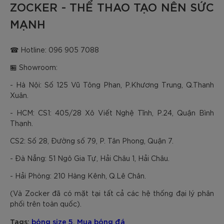
ZOCKER - THỂ THAO TẠO NÊN SỨC
MẠNH
☎ Hotline: 096 905 7088
🏪 Showroom:
- Hà Nội: Số 125 Vũ Tông Phan, P.Khương Trung, Q.Thanh
Xuân.
- HCM: CS1: 405/28 Xô Viết Nghệ Tĩnh, P.24, Quận Bình
Thạnh.
CS2: Số 28, Đường số 79, P. Tân Phong, Quận 7.
- Đà Nẵng: 51 Ngô Gia Tự, Hải Châu 1, Hải Châu.
- Hải Phòng: 210 Hàng Kênh, Q.Lê Chân.
(Và Zocker đã có mặt tại tất cả các hệ thống đại lý phân
phối trên toàn quốc).
Tags:
bóng size 5
,
Mua bóng đá