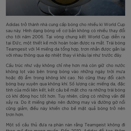
Adidas trở thành nhà cung cấp bóng cho nhiều kì World Cup
sau này. Hình dạng bóng về cơ bản không có nhiều thay đổi
cho tới năm 2006. Tại vòng chung kết World Cup diễn ra
tại Đức, một thiết kế mới hoàn toàn được ra mắt. Trái bóng
Teamgesit với 14 miếng da tổng hợp, trơn nhẫn được gắn lại
với nhau thông qua ép nhiệt thay vì khâu lại như trước đây.
Cấu trúc như vậy không chỉ nhẹ hơn mà còn giữ cho nước
không lọt vào bên trong bóng vào những ngày trời mưa
hoặc độ ẩm trong không khí cao. Nó cũng thay đổi cách
bóng bay xuyên qua không khí. Số lượng các miếng da, đặc
tính của mối liên kết, kết cầu bề mặt cho ra những trái bóng
có khí động học tốt hơn. Tuy nhiên, cũng có những vấn đề
xảy ra. Do ít miếng ghép nên đường may và đường gờ nổi
cũng giảm, điều này khiến cho bề mặt quả bóng trở nên
trơn hơn.
Một số cầu thủ đưa ra phàn nàn rằng Teamgeist không đi
theo quĩ đạo mong muốn. Đến 2010, Adidas đễ tạo thêm