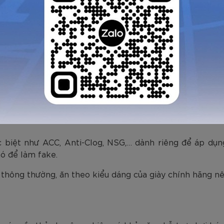
ụng 2 loại đế là đế cao su đúc nguyên khối và đế 2 lớp.
m chân.
 cũng được chia làm 2 loại đó là: loại đế 1 lớp và đế 
mài mòn. Đế giày 2 lớp hàng fake thường được dùng nh
ên độ bền sẽ kém hàng xịn.
c biệt như ACC, Anti-Clog, NSG,… dành riêng để áp dụ
ó để làm fake.
 thông thường, ăn theo kiểu dáng của giày chính hãng nên