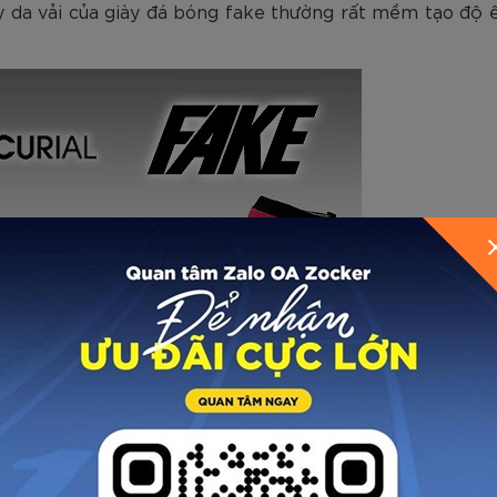
ay da vải của giày đá bóng fake thường rất mềm tạo đ