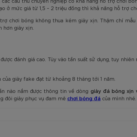
a các cầu thủ chuyên nghiệp có khả năng hỗ trợ chơi bón
ạo ở mức giá từ 1,5 – 2 triệu đồng thì khả năng hỗ trợ c
 trợ chơi bóng không thua kém giày xịn. Thậm chí mẫu
hơn giày xịn.
 được đánh giá cao. Tùy vào tần suất sử dụng, tuy nhiê
 của giày fake đạt từ khoảng 8 tháng tới 1 năm.
hần nào nắm được thông tin về dòng
giày đá bóng xịn 
ng đôi giày phục vụ đam mê
chơi bóng đá
của mình nhé.