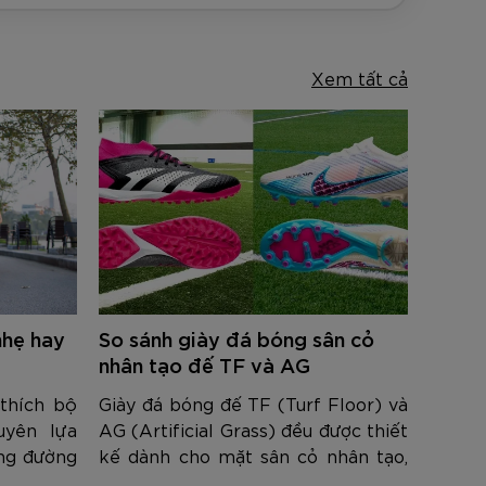
Xem tất cả
nhẹ hay
So sánh giày đá bóng sân cỏ
nhân tạo đế TF và AG
thích bộ
Giày đá bóng đế TF (Turf Floor) và
uyên lựa
AG (Artificial Grass) đều được thiết
ung đường
kế dành cho mặt sân cỏ nhân tạo,
 đôi giày
mang đến trải nghiệm chơi bóng