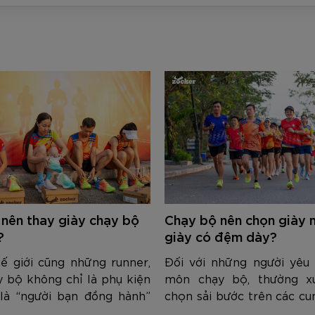
 nên thay giày chạy bộ
Chạy bộ nên chọn giày 
?
giày có đệm dày?
ế giới cũng những runner,
Đối với những người yêu 
y bộ không chỉ là phụ kiện
môn chạy bộ, thường x
là “người bạn đồng hành”
chọn sải bước trên các c
ành, giúp vận động đúng kỹ
để rèn luyện sức khỏe thì