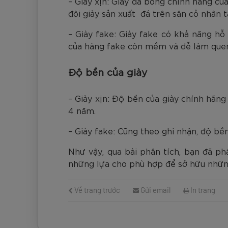
– Giày xịn: Giày đá bóng chính hãng củ
đôi giày sản xuất đá trên sân cỏ nhân t
– Giày fake: Giày fake có khả năng hỗ
của hàng fake còn mềm và dễ làm quen 
Độ bền của giày
– Giày xịn: Độ bền của giày chính hãng
4 năm.
– Giày fake: Cũng theo ghi nhận, độ bền
Như vậy, qua bài phân tích, bạn đã p
những lựa cho phù hợp để sở hữu nhữ
Về trang trước
Gửi email
In trang