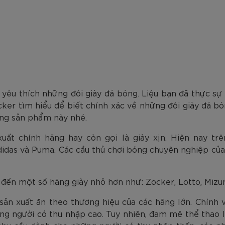
am
Tím
Carbon Trắng Xanh
Microfiber ZK5-206
Trắng
Carbon Xa
779.000
2.890.000
1.690.000
1.290.000
450.000
779.000
2.890.000
1.290.000
990.000
650.000
VNĐ
VNĐ
VNĐ
VNĐ
VNĐ
VN
VN
VN
êu thích những đôi giày đá bóng. Liệu bạn đã thực sự
ker tìm hiểu để biết chính xác về những đôi giày đá bó
òng sản phẩm này nhé.
uất chính hãng hay còn gọi là giày xịn. Hiện nay trê
didas và Puma. Các cầu thủ chơi bóng chuyên nghiệp của 
ể đến một số hãng giày nhỏ hơn như: Zocker, Lotto, Miz
sản xuất ăn theo thương hiệu của các hãng lớn. Chính v
g người có thu nhập cao. Tuy nhiên, đam mê thể thao l