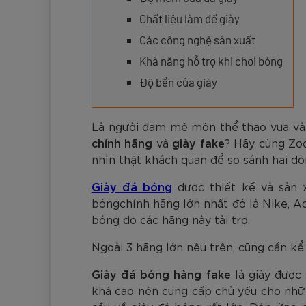
Đen
Carbon Xanh C
ZK5-AS205
Giày Pickleball
779.000
2.890.000
1.690.000
1.690.000
569.000
VNĐ
VNĐ
VNĐ
VNĐ
VNĐ
Giày trẻ em
Chất liệu làm đế giày
Bóng Pickleball
Các công nghệ sản xuất
Zocker Space
Khả năng hỗ trợ khi chơi bóng
Khung lưới Pickleball
Zocker 1902
Độ bền của giày
Quần áo Pickleball
Phụ kiện Pickleball
Là người đam mê môn thể thao vua và y
chính hãng
và
giày fake
? Hãy cùng Zoc
BST Pickleball Zocker Junior
nhìn thật khách quan để so sánh hai d
Giày đá bóng
được thiết kế và sản x
bóngchính hãng lớn nhất đó là Nike, A
bóng do các hãng này tài trợ.
Ngoài 3 hãng lớn nêu trên, cũng cần k
Giày đá bóng hàng fake
là giày được 
khá cao nên cung cấp chủ yếu cho nhữn