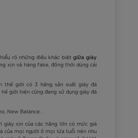
nh Cam
Đ
Đ
Đ
VNĐ
VNĐ
 hiểu rõ những điều khác biệt
giữa giày
ng xịn và hàng fake, đồng thời dùng cái
n thế giới có 3 hãng sản xuất giày đá
hế giới hiện cũng đang sử dụng giày đá
uno, New Balance…
ì giày xịn của các hãng lớn có mức giá
à của mọi người ở mọi lứa tuổi nên nhu