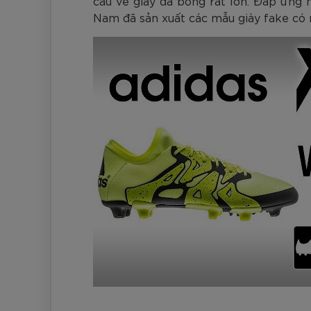
cầu về giày đá bóng rất lớn. Đáp ứng
Nam đã sản xuất các mẫu giày fake có 