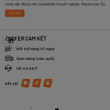
cùng vận động viên pickleball chuyên nghiệp Mackonner Dy
- một trong những tài năng trẻ nổi bật nhất của làng
Chi tiết
pickleball quốc tế hiện nay.
ZOCKER CAM KẾT
🎁
Đổi trả hàng 07 ngày
Giao hàng toàn quốc
Hỗ trợ 24/7
:
Kết nối