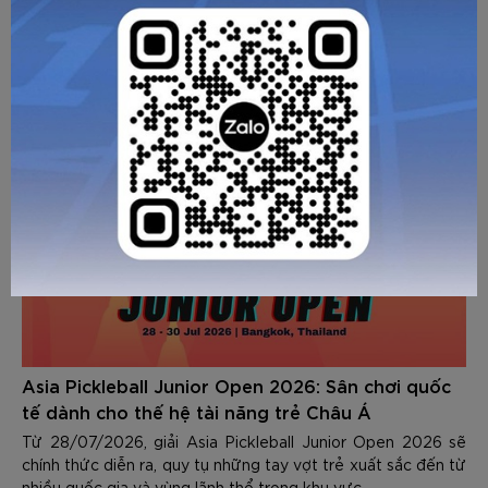
CÁC BÀI VIẾT KHÁC
Asia Pickleball Junior Open 2026: Sân chơi quốc
tế dành cho thế hệ tài năng trẻ Châu Á
Từ 28/07/2026, giải Asia Pickleball Junior Open 2026 sẽ
chính thức diễn ra, quy tụ những tay vợt trẻ xuất sắc đến từ
nhiều quốc gia và vùng lãnh thổ trong khu vực.