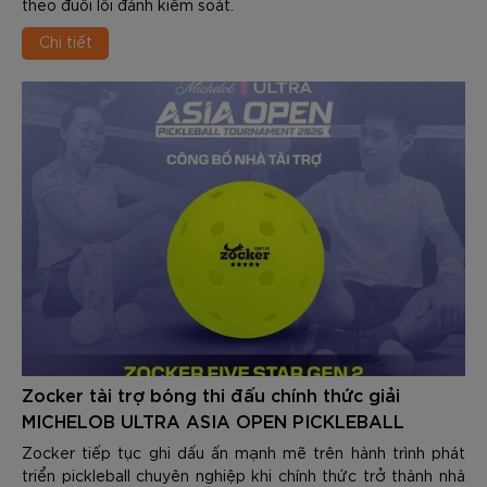
theo đuổi lối đánh kiểm soát.
Chi tiết
Zocker tài trợ bóng thi đấu chính thức giải
MICHELOB ULTRA ASIA OPEN PICKLEBALL
TOURNAMENT 2026
Zocker tiếp tục ghi dấu ấn mạnh mẽ trên hành trình phát
triển pickleball chuyên nghiệp khi chính thức trở thành nhà