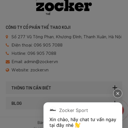
CÔNG TY CỔ PHẦN THỂ THAO KOJI
Số 277 Vũ Tông Phan, Khương Đình, Thanh Xuân, Hà Nội
Điện thoại:
096 905 7088
Hotline:
096 905 7088
Email:
admin@zocker.vn
Website:
zocker.vn
THÔNG TIN CẦN BIẾT
BLOG
Zocker Sport
Xin chào, hãy chat tư vấn ngay 
Bản quyền © 2025 của Zocker.
tại đây nhé 