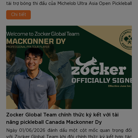
tài trợ bóng thi đấu của Michelob Ultra Asia Open Pickleball
Tournament 2026 – một trong những giải đấu pickleball quy
Chi tiết
mô lớn và được mong chờ nhất trong năm.
Zocker Global Team chính thức ký kết với tài
năng pickleball Canada Mackonner Dy
Ngày 01/06/2026 đánh dấu một cột mốc quan trọng đối
với Zocker Global Team khi đội chính thức ký kết hợp tác