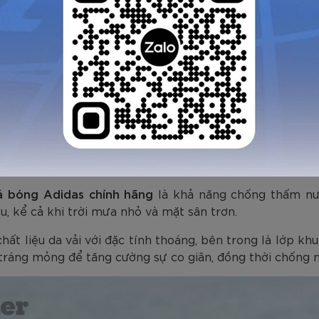
g chống nước tốt
á bóng Adidas chính hãng
là khả năng chống thấm nướ
au, kể cả khi trời mưa nhỏ và mặt sân trơn.
hất liệu da vải với đặc tính thoáng, bên trong là lớp k
tráng mỏng để tăng cường sự co giãn, đồng thời chống n