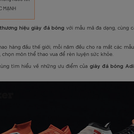
am
Tím
Carbon Trắng Xanh
Microfiber ZK5-206
Trắng
Carbon Xa
779.000
2.890.000
1.690.000
1.290.000
450.000
779.000
2.890.000
1.290.000
990.000
650.000
VNĐ
VNĐ
VNĐ
VNĐ
VNĐ
VN
VN
VN
ỨC MẠNH
thương hiệu giày đá bóng
với mẫu mã đa dạng, cùng c
hao hàng đầu thế giới, mỗi năm đều cho ra mắt các mẫ
á, chọn môn thể thao vua để rèn luyện sức khỏe.
 cùng tìm hiểu về những ưu điểm của
giày đá bóng Adi