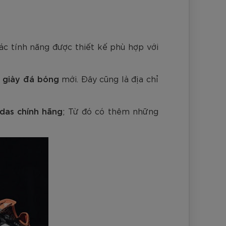
nh Cam
Đ
Đ
Đ
VNĐ
VNĐ
ác tính năng được thiết kế phù hợp với
u
giày đá bóng
mới. Đây cũng là địa chỉ
das chính hãng
; Từ đó có thêm những