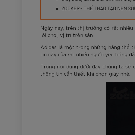
Đen
Carbon Xanh C
ZK5-AS205
Giày Pickleball
779.000
2.890.000
1.690.000
1.690.000
569.000
VNĐ
VNĐ
VNĐ
VNĐ
VNĐ
Giày trẻ em
ZOCKER - THỂ THAO TẠO NÊN S
Bóng Pickleball
Zocker Space
Ngày nay, trên thị trường có rất nhiều
Khung lưới Pickleball
Zocker 1902
lối chơi, vị trí trên sân.
Quần áo Pickleball
Adidas là một trong những hãng thể t
tin cậy của rất nhiều người yêu bóng đ
Phụ kiện Pickleball
Trong nội dung dưới đây chúng ta sẽ
BST Pickleball Zocker Junior
thông tin cần thiết khi chọn giày nhé.