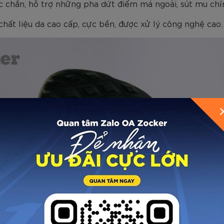
c chắn, hỗ trợ những pha dứt điểm má ngoài, sút mu chí
hất liệu da cao cấp, cực bền, được xử lý công nghệ cao.