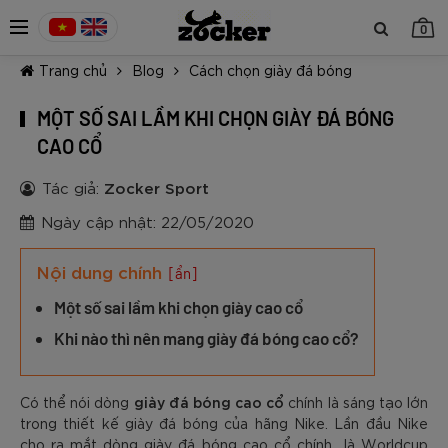
0
Trang chủ
Blog
Cách chọn giày đá bóng
MỘT SỐ SAI LẦM KHI CHỌN GIÀY ĐÁ BÓNG
CAO CỔ
Tác giả:
Zocker Sport
TIẾP TỤC MUA HÀNG
Ngày cập nhật: 22/05/2020
Nội dung chính
[ẩn]
Một số sai lầm khi chọn giày cao cổ
Khi nào thì nên mang giày đá bóng cao cổ?
giày đá bóng cao cổ
Có thể nói dòng
chính là sáng tạo lớn
trong thiết kế giày đá bóng của hãng Nike. Lần đầu Nike
cho ra mắt dòng giày đá bóng cao cổ chính là Worldcup