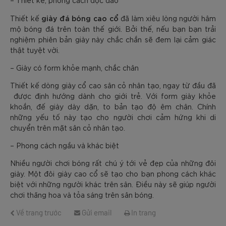
– Thiết kế, phong cách độc đáo
giày đá bóng cao cổ
Thiết kế
đã làm xiêu lòng người hâm
mộ bóng đá trên toàn thế giới. Bởi thế, nếu bạn bạn trải
nghiệm phiên bản giày này chắc chắn sẽ đem lại cảm giác
thật tuyệt vời.
– Giày có form khỏe mạnh, chắc chân
Thiết kế dòng giày cổ cao sân cỏ nhân tạo, ngay từ đầu đã
được định hướng dành cho giới trẻ. Với form giày khỏe
khoắn, đế giày dày dặn, to bản tạo độ êm chân. Chính
những yếu tố này tạo cho người chơi cảm hứng khi di
chuyển trên mặt sân cỏ nhân tạo.
– Phong cách ngầu và khác biệt
Nhiều người chơi bóng rất chú ý tới vẻ đẹp của những đôi
giày. Một đôi giày cao cổ sẽ tạo cho bạn phong cách khác
biệt với những người khác trên sân. Điều này sẽ giúp người
chơi thăng hoa và tỏa sáng trên sân bóng.
Về trang trước
Gửi email
In trang