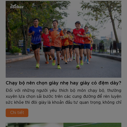
nhân gây ra các chấn thương nghiêm trọng như: Viêm cân
gan chân, đau cẳng chân, viêm khớp…
Chạy bộ nên chọn giày nhẹ hay giày có đệm dày?
Đối với những người yêu thích bộ môn chạy bộ, thường
xuyên lựa chọn sải bước trên các cung đường để rèn luyện
sức khỏe thì đôi giày là khoản đầu tư quan trọng, không chỉ
giúp cải thiện thành tích mà còn phòng tránh những chấn
Chi tiết
thương dai dẳng. Đứng trước kệ giày của các thương hiệu,
runner thường phải đối mặt với 1 bài toán nan giải là làm sao
để chọn được sản phẩm phù hợp.