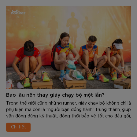
Bao lâu nên thay giày chạy bộ một lần?
Trong thế giới cũng những runner, giày chạy bộ không chỉ là
phụ kiện mà còn là “người bạn đồng hành” trung thành, giúp
vận động đúng kỹ thuật, đồng thời bảo vệ tốt cho đầu gối,
cổ chân, khớp hàng và cột sống. Tuy nhiên, mọi vật dùng
Chi tiết
đều có độ bền và tuổi thọ nhất định. Việc sử dụng 1 đôi giày
đã “xuống cấp” không chỉ giảm hiệu suất mà còn là nguyên