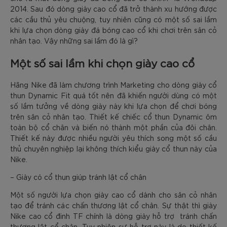
2014. Sau đó dòng giày cao cổ đã trở thành xu hướng được
các cầu thủ yêu chuộng, tuy nhiên cũng có một số sai lầm
khi lựa chọn dòng giày đá bóng cao cổ khi chơi trên sân cỏ
nhân tạo. Vậy những sai lầm đó là gì?
Một số sai lầm khi chọn giày cao cổ
Hãng Nike đã làm chương trình Marketing cho dòng giày cổ
thun Dynamic Fit quá tốt nên đã khiến người dùng có một
số lầm tưởng về dòng giày này khi lựa chọn để chơi bóng
trên sân cỏ nhân tạo. Thiết kế chiếc cổ thun Dynamic ôm
toàn bộ cổ chân và biến nó thành một phần của đôi chân.
Thiết kế này được nhiều người yêu thích song một số cầu
thủ chuyên nghiệp lại không thích kiểu giày cổ thun này của
Nike.
– Giày có cổ thun giúp tránh lật cổ chân
Một số người lựa chọn giày cao cổ dành cho sân cỏ nhân
tạo để tránh các chấn thương lật cổ chân. Sự thật thì giày
Nike cao cổ đinh TF chính là dòng giày hỗ trợ tránh chấn
thương lật cổ chân. Tuy nhiên sự hỗ trợ này là do thiết kế