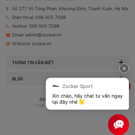
Số 277 Vũ Tông Phan, Khương Đình, Thanh Xuân, Hà Nội
Điện thoại:
096 905 7088
Hotline:
096 905 7088
Email:
admin@zocker.vn
Website:
zocker.vn
THÔNG TIN CẦN BIẾT
BLOG
Zocker Sport
Xin chào, hãy chat tư vấn ngay 
Bản quyền © 2025 của Zocker.
tại đây nhé 
Thiết kế website & SEO - Tất Thành