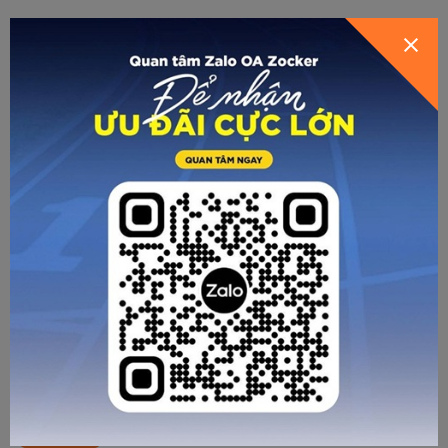
CÁC BÀI VIẾT KHÁC
Dàn “Top Player” Zocker đổ bộ Manda Cons
Open Cup 2026
Chi tiết