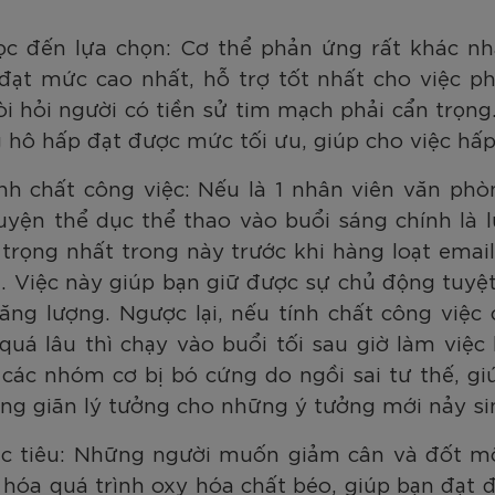
ọc đến lựa chọn: Cơ thể phản ứng rất khác nh
đạt mức cao nhất, hỗ trợ tốt nhất cho việc ph
 hỏi người có tiền sử tim mạch phải cẩn trọng. 
hô hấp đạt được mức tối ưu, giúp cho việc hấp 
nh chất công việc: Nếu là 1 nhân viên văn ph
luyện thể dục thể thao vào buổi sáng chính là
trọng nhất trong này trước khi hàng loạt emai
i. Việc này giúp bạn giữ được sự chủ động tuyệ
ăng lượng. Ngược lại, nếu tính chất công việc
quá lâu thì chạy vào buổi tối sau giờ làm việc 
ở các nhóm cơ bị bó cứng do ngồi sai tư thế, g
ông giãn lý tưởng cho những ý tưởng mới nảy si
c tiêu: Những người muốn giảm cân và đốt mỡ 
 hóa quá trình oxy hóa chất béo, giúp bạn đạt 