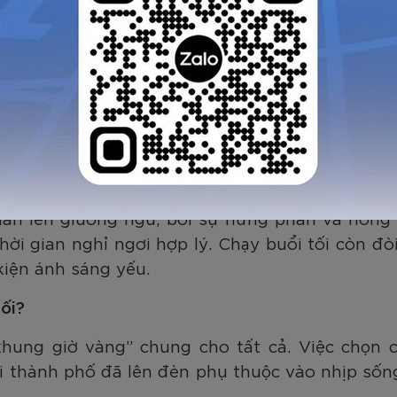
tối có vai trò như 1 bộ lọc tâm lý. Sau ngày dài
 nhịp thở, sải chân giúp loại bỏ cortisol – môt
 lại tinh thần trước khi kết thúc ngày. Tuy nhiên
ian lên giường ngủ, bởi sự hưng phấn và nồng
ời gian nghỉ ngơi hợp lý. Chạy buổi tối còn đòi
kiện ánh sáng yếu.
ối?
khung giờ vàng” chung cho tất cả. Việc chọn 
 thành phố đã lên đèn phụ thuộc vào nhịp sống,