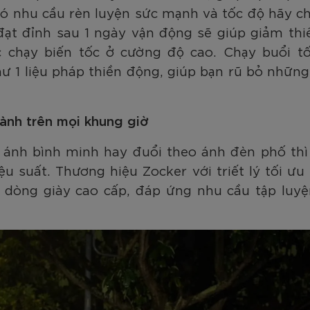
 nhu cầu rèn luyện sức mạnh và tốc độ hãy chọn
đạt đỉnh sau 1 ngày vận động sẽ giúp giảm th
c chạy biến tốc ở cường độ cao. Chạy buổi t
hư 1 liệu pháp thiền động, giúp bạn rũ bỏ những 
ành trên mọi khung giờ
ánh bình minh hay đuổi theo ánh đèn phố thì 
ệu suất. Thương hiệu Zocker với triết lý tối ư
ác dòng giày cao cấp, đáp ứng nhu cầu tập lu