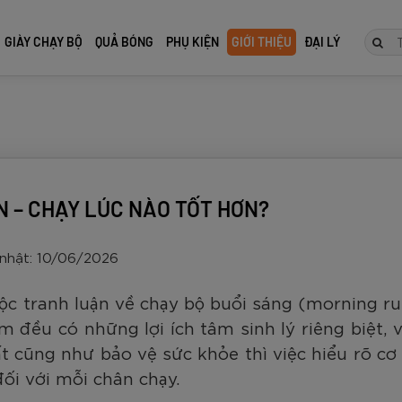
GIÀY CHẠY BỘ
QUẢ BÓNG
PHỤ KIỆN
GIỚI THIỆU
ĐẠI LÝ
TIẾP
N – CHẠY LÚC NÀO TỐT HƠN?
nhật: 10/06/2026
c tranh luận về chạy bộ buổi sáng (morning run
ểm đều có những lợi ích tâm sinh lý riêng biệt,
ất cũng như bảo vệ sức khỏe thì việc hiểu rõ cơ 
ocker
Zocker
ocker
 đấu cao
ôn Zocker
Giày Đá Bóng Zocker
Vợt Pickleball Zocker
Giày Chạy Bộ Zocker
Quả bóng đá tiêu chuẩn thi
Găng Tay Thủ Môn Zocker
Giày Đá B
Vợt Pickleb
Giày Chạy 
Quả bóng đ
Găng Tay 
đối với mỗi chân chạy.
 2 Tím
s Power -
 2 Full
re size 5
Inspire Pro Gen 2 Xanh
HP06 Pro Series Power -
Speed Light Gen 2 Full
đấu Latico size 5 da
Gloves Fabien
Inspire Pr
HP06 Pro S
Speed Ligh
Empire ZK
Gloves Bec