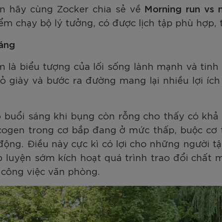
am
Tím
Carbon Trắng Xanh
Microfiber ZK5-206
Trắng
Carbon Xa
ạn hãy cùng Zocker chia sẻ về
Morning run vs 
779.000
2.890.000
1.690.000
1.290.000
450.000
779.000
2.890.000
1.290.000
990.000
650.000
VNĐ
VNĐ
VNĐ
VNĐ
VNĐ
VN
VN
VN
m chạy bộ lý tưởng, có được lịch tập phù hợp, t
sáng
là biểu tượng của lối sống lành mạnh và tinh 
ỏ giày và bước ra đường mang lại nhiều lợi íc
 buổi sáng khi bụng còn rỗng cho thấy có khả
cogen trong cơ bắp đang ở mức thấp, buộc cơ 
ộng. Điều này cực kì có lợi cho những người t
p luyện sớm kích hoạt quá trình trao đổi chất 
 công việc văn phòng.