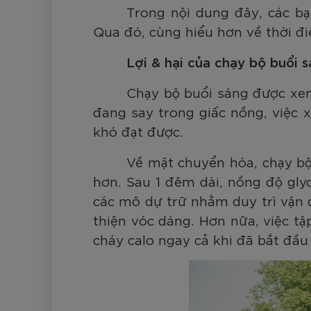
Đen
Carbon Xanh C
ZK5-AS205
Giày Pickleball
Trong nội dung đây, các b
779.000
2.890.000
1.690.000
1.690.000
569.000
VNĐ
VNĐ
VNĐ
VNĐ
VNĐ
Giày trẻ em
Qua đó, cùng hiểu hơn về thời điể
Bóng Pickleball
Zocker Space
Lợi & hại của chạy bộ buổi 
Khung lưới Pickleball
Zocker 1902
Chạy bộ buổi sáng được xem 
Quần áo Pickleball
đang say trong giấc nồng, việc x
Phụ kiện Pickleball
khó đạt được.
BST Pickleball Zocker Junior
Về mặt chuyển hóa, chạy bộ
hơn. Sau 1 đêm dài, nồng độ
gly
các mô dự trữ nhằm duy trì vận đ
thiện vóc dáng. Hơn nữa, việc tậ
cháy calo ngay cả khi đã bắt đầu