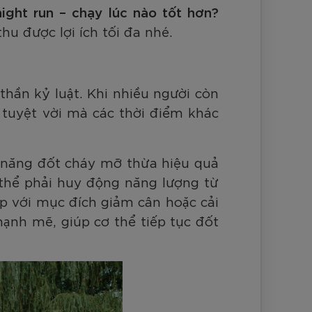
nh Cam
night run – chạy lúc nào tốt hơn?
Đ
Đ
Đ
VNĐ
VNĐ
hu được lợi ích tối đa nhé.
thần kỷ luật. Khi nhiều người còn
h tuyệt vời mà các thời điểm khác
 năng đốt cháy mỡ thừa hiệu quả
thể phải huy động năng lượng từ
ập với mục đích giảm cân hoặc cải
mạnh mẽ, giúp cơ thể tiếp tục đốt