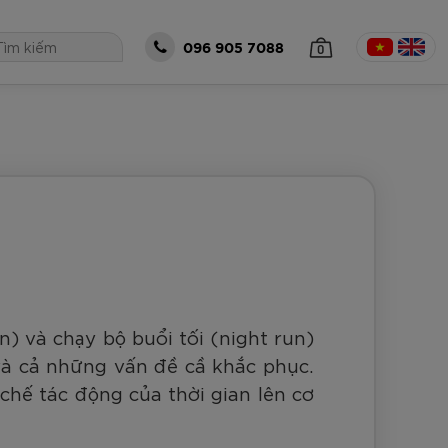
0
096 905 7088
 TỤC MUA HÀNG
) và chạy bộ buổi tối (night run)
 và cả những vấn đề cầ khắc phục.
chế tác động của thời gian lên cơ
óng Zocker
all Zocker
Bộ Zocker
á size 5 Zocker
Thủ Môn Zocker
o Gen 2 Cam
eries Power -
t Gen 2 Half
5-EN205
ker