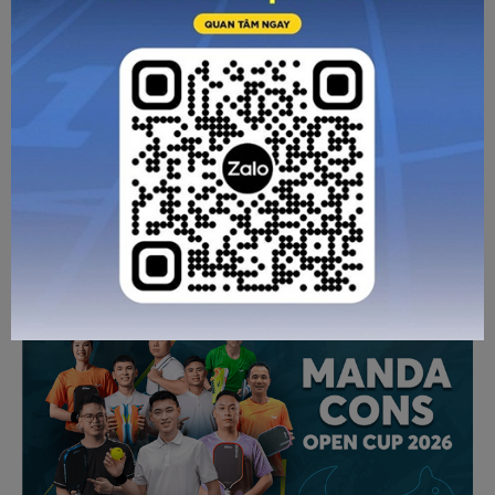
dụng song song cả giày mới và cũ trong mấy buổi đầu.
Lưu ý khi chọn giày đá banh
Trên đây là một số chia sẻ về
sân cỏ nhân tạo
từ Zocker. Nếu các bạn còn câu hỏi hay
thắc mắc nào khác liên quan đến giày đá banh hãy liên hệ
với chúng tôi để được tư vấn cụ thể!
Về trang trước
Gửi email
In trang
CÁC BÀI VIẾT KHÁC