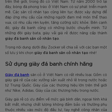
trên thế giới, trong đó có Việt Nam. Từ năm 2000 trở lại
đây, bóng đá phong trào ở Việt Nam có sự phát triển mạnh
mẽ. Các sân cỏ nhân tạo cũng liên tục được xây dựng để
đáp ứng nhu cầu của những người đam mê môn thể thao
vua, có nhu cầu rèn luyện, tăng cường sức khỏe. Bên cạnh
đó, giày đá banh cũng có những bước chuyển mình. Từ
những đôi giày bata, giày vải giá rẻ được nâng cấp thành
giày đá banh sân cỏ nhân tạo
.
Trong nội dung dưới đây Zocker sẽ chia sẻ với các bạn một
giày đá banh sân cỏ nhân tạo
số lưu ý khi chọn
nhé!
Sử dụng giày đá banh chính hãng
Giày đá banh
sân cỏ ở Việt Nam có rất nhiều loại. Gồm có
giày giá rẻ của các xưởng sản xuất nhỏ lẻ trong nước hoặc
từ Trung Quốc. Giày của các thương hiệu lớn trên thế giới
như Nike, Adidas. Giày của các thương hiệu trong nước.
Giày giá rẻ có ưu điểm về mức giá bình dân, ngoại hình khá
bắt mắt, nhưng chất lượng không đảm bảo và thường phụ
thuộc nhiều vào mức độ đầu tư, tay nghề công nhân của