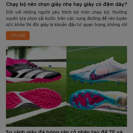
Chạy bộ nên chọn giày nhẹ hay giày có đệm dày?
Đối với những người yêu thích bộ môn chạy bộ, thường
xuyên lựa chọn sải bước trên các cung đường để rèn luyện
sức khỏe thì đôi giày là khoản đầu tư quan trọng, không chỉ
giúp cải thiện thành tích mà còn phòng tránh những chấn
Chi tiết
thương dai dẳng. Đứng trước kệ giày của các thương hiệu,
runner thường phải đối mặt với 1 bài toán nan giải là làm sao
để chọn được sản phẩm phù hợp.
So sánh giày đá bóng sân cỏ nhân tạo đế TF và