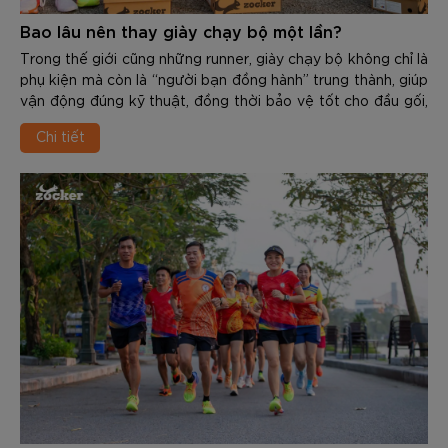
Bao lâu nên thay giày chạy bộ một lần?
Trong thế giới cũng những runner, giày chạy bộ không chỉ là
phụ kiện mà còn là “người bạn đồng hành” trung thành, giúp
vận động đúng kỹ thuật, đồng thời bảo vệ tốt cho đầu gối,
cổ chân, khớp hàng và cột sống. Tuy nhiên, mọi vật dùng
Chi tiết
đều có độ bền và tuổi thọ nhất định. Việc sử dụng 1 đôi giày
đã “xuống cấp” không chỉ giảm hiệu suất mà còn là nguyên
nhân gây ra các chấn thương nghiêm trọng như: Viêm cân
gan chân, đau cẳng chân, viêm khớp…