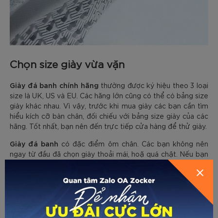
Chọn size giày vừa vặn
Giày đá banh chính hãng
thường được ký hiệu theo 3 loại
size là UK, US và EU. Các hãng lớn cũng có thể có bảng size
giày khác nhau. Vì vậy, trước khi mua giày các bạn cần tìm
hiểu kích cỡ bàn chân, đối chiếu với bảng size giày của các
hãng. Tốt nhất, bạn nên đến trực tiếp cửa hàng để thử giày.
Giày đá banh
có đặc điểm ôm chân. Các bạn không nên
ngay từ đầu đã chọn giày thoải mái, hoặ quá chật. Nếu bạn
chuyển từ giày bata sang giày sân có nhân tạo thì có thể
chọn giày rộng hơn nửa size là vừa.
Trong trường hợp giày ôm khít chân tạo cảm giác khó chịu
giày đá banh
thì các bạn hãy nhớ
cần quá trình break in.
Bạn có thể sử dụng tất mỏng hơn, tạm tháo lót, hoặc sử