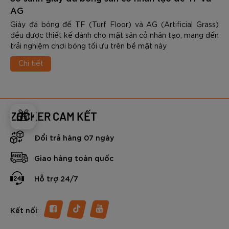
AG
Giày đá bóng đế TF (Turf Floor) và AG (Artificial Grass)
đều được thiết kế dành cho mặt sân cỏ nhân tạo, mang đến
trải nghiệm chơi bóng tối ưu trên bề mặt này
Chi tiết
🎁
ZOCKER CAM KẾT
Đổi trả hàng 07 ngày
Giao hàng toàn quốc
Hỗ trợ 24/7
:
Kết nối