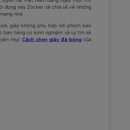
nh Cam
Đ
Đ
Đ
VNĐ
VNĐ
ội dung này Zocker sẽ chia sẻ về những
 mạng nhé.
size, giày không phù hợp với phom bàn
p bán hàng có kinh nghiệm và uy tín sẽ
huyên mục
Cách chọn giày đá bóng
của