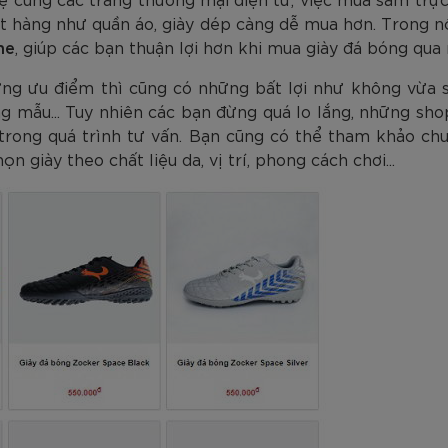
am
Tím
Carbon Trắng Xanh
Microfiber ZK5-206
Trắng
Carbon Xa
779.000
2.890.000
1.690.000
1.290.000
450.000
779.000
2.890.000
1.290.000
990.000
650.000
VNĐ
VNĐ
VNĐ
VNĐ
VNĐ
VN
VN
VN
ặt hàng như quần áo, giày dép càng dễ mua hơn. Trong n
ne
, giúp các bạn thuận lợi hơn khi mua giày đá bóng qua
ng ưu điểm thì cũng có những bất lợi như không vừa 
 mẫu... Tuy nhiên các bạn đừng quá lo lắng, những sho
 trong quá trình tư vấn. Bạn cũng có thể tham khảo c
n giày theo chất liệu da, vị trí, phong cách chơi...