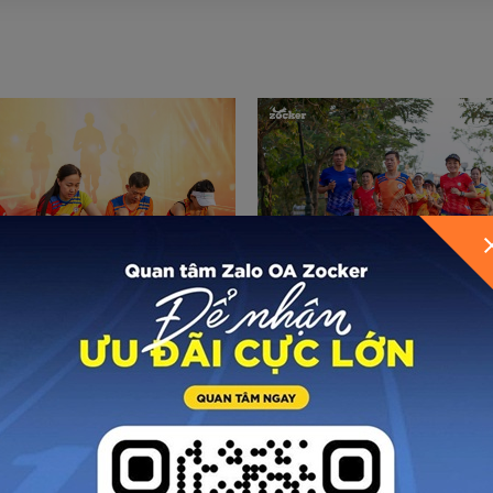
 nên thay giày chạy bộ
Chạy bộ nên chọn giày 
?
giày có đệm dày?
ế giới cũng những runner,
Đối với những người yêu 
y bộ không chỉ là phụ kiện
môn chạy bộ, thường x
là “người bạn đồng hành”
chọn sải bước trên các c
ành, giúp vận động đúng kỹ
để rèn luyện sức khỏe thì