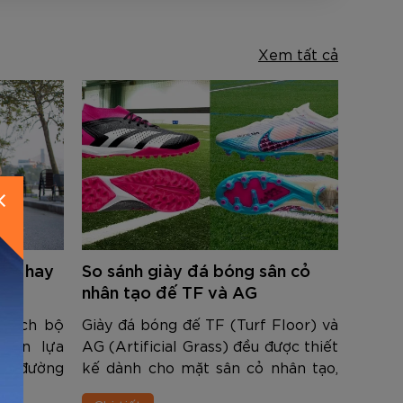
Xem tất cả
nhẹ hay
So sánh giày đá bóng sân cỏ
nhân tạo đế TF và AG
thích bộ
Giày đá bóng đế TF (Turf Floor) và
uyên lựa
AG (Artificial Grass) đều được thiết
ung đường
kế dành cho mặt sân cỏ nhân tạo,
 đôi giày
mang đến trải nghiệm chơi bóng