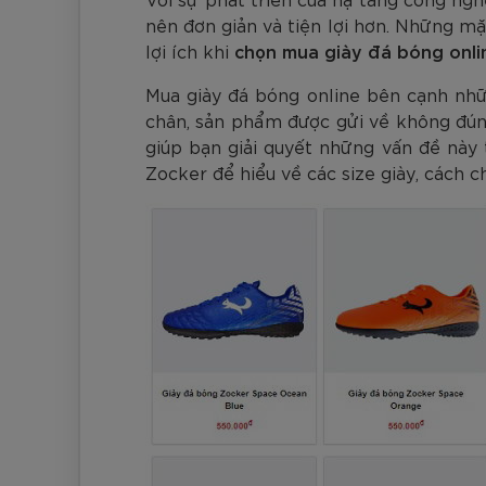
Đen
Carbon Xanh C
ZK5-AS205
Giày Pickleball
779.000
2.890.000
1.690.000
1.690.000
569.000
VNĐ
VNĐ
VNĐ
VNĐ
VNĐ
nên đơn giản và tiện lợi hơn. Những m
Giày trẻ em
lợi ích khi
chọn mua giày đá bóng onli
Bóng Pickleball
Zocker Space
Mua giày đá bóng online bên cạnh nhữ
Khung lưới Pickleball
Zocker 1902
chân, sản phẩm được gửi về không đúng
giúp bạn giải quyết những vấn đề này
Quần áo Pickleball
Zocker để hiểu về các size giày, cách chọ
Phụ kiện Pickleball
BST Pickleball Zocker Junior