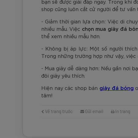
bạn sẽ được giải đáp ngay. Trong khi đó
shop cũng luôn cắt cử người để tư vấn
- Giảm thời gian lựa chọn: Việc di ch
nhiều mẫu. Việc
chọn mua giày đá bón
thể xem nhiều mẫu hơn.
- Không bị áp lực: Một số người thíc
Trong những trường hợp như vậy, việc m
- Mua giày dễ dàng hơn: Nếu gần nơi b
đôi giày yêu thích.
Hiện nay các shop bán
giày đá bóng
o
tâm!
Về trang trước
Gửi email
In trang