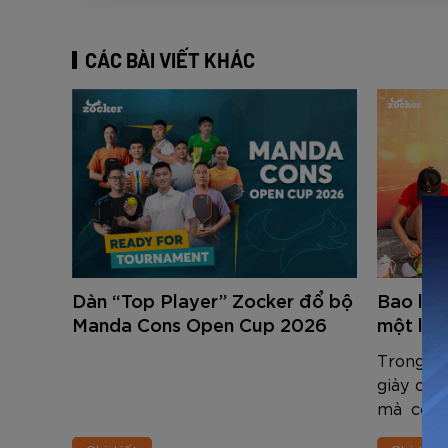
CÁC BÀI VIẾT KHÁC
Dàn “Top Player” Zocker đổ bộ
Bao lâu
Manda Cons Open Cup 2026
một lần
Trong th
giày chạ
mà còn 
trung th