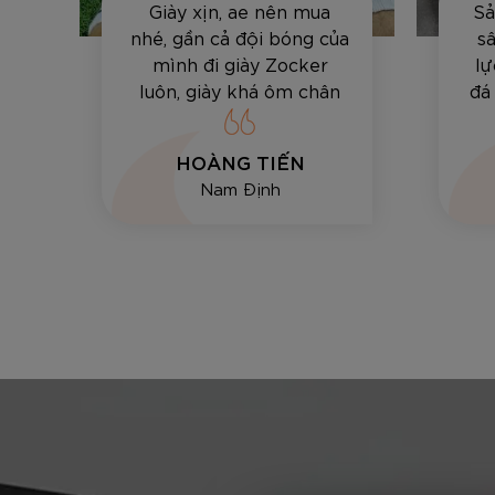
Giày xịn, ae nên mua
Sả
ất
nhé, gần cả đội bóng của
sâ
mình đi giày Zocker
lự
luôn, giày khá ôm chân
đá
và bền, vê bóng hay sút
tốt.
HOÀNG TIẾN
Nam Định