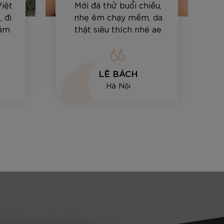
Việt
Mới đá thử buổi chiều,
 đi
nhẹ êm chạy mềm, da
cảm
thật siêu thích nhé ae
LÊ BÁCH
Hà Nội