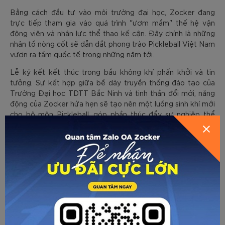
Bằng cách đầu tư vào môi trường đại học, Zocker đang
trực tiếp tham gia vào quá trình "ươm mầm" thế hệ vận
động viên và nhân lực thể thao kế cận. Đây chính là những
nhân tố nòng cốt sẽ dẫn dắt phong trào Pickleball Việt Nam
vươn ra tầm quốc tế trong những năm tới.
Lễ ký kết kết thúc trong bầu không khí phấn khởi và tin
tưởng. Sự kết hợp giữa bề dày truyền thống đào tạo của
Trường Đại học TDTT Bắc Ninh và tinh thần đổi mới, năng
động của Zocker hứa hẹn sẽ tạo nên một luồng sinh khí mới
cho bộ môn Pickleball, góp phần thúc đẩy sự nghiệp thể
dục thể thao Việt Nam ngày càng phát triển mạnh mẽ.
Về trang trước
Gửi email
In trang
CÁC BÀI VIẾT KHÁC