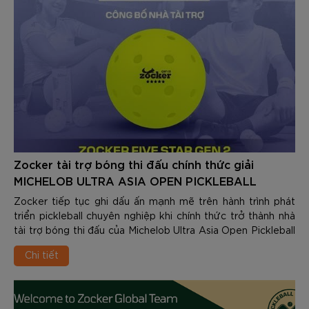
Zocker tài trợ bóng thi đấu chính thức giải
MICHELOB ULTRA ASIA OPEN PICKLEBALL
TOURNAMENT 2026
Zocker tiếp tục ghi dấu ấn mạnh mẽ trên hành trình phát
triển pickleball chuyên nghiệp khi chính thức trở thành nhà
tài trợ bóng thi đấu của Michelob Ultra Asia Open Pickleball
Tournament 2026 – một trong những giải đấu pickleball quy
Chi tiết
mô lớn và được mong chờ nhất trong năm.