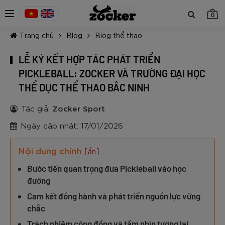
0
Trang chủ
Blog
Blog thể thao
LỄ KÝ KẾT HỢP TÁC PHÁT TRIỂN
PICKLEBALL: ZOCKER VÀ TRƯỜNG ĐẠI HỌC
THỂ DỤC THỂ THAO BẮC NINH
TIẾP TỤC MUA HÀNG
Tác giả:
Zocker Sport
Ngày cập nhật: 17/01/2026
Nội dung chính
[ẩn]
Bước tiến quan trọng đưa Pickleball vào học
đường
Cam kết đồng hành và phát triển nguồn lực vững
chắc
Trách nhiệm cộng đồng và tầm nhìn tương lai