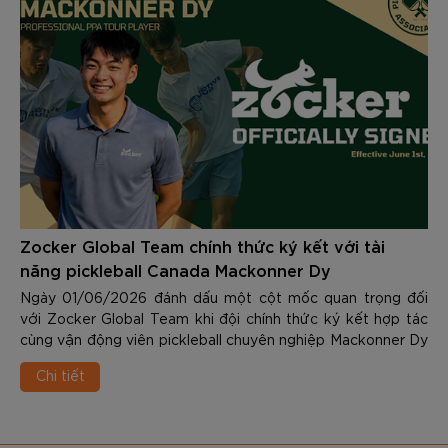
Zocker Global Team chính thức ký kết với tài
năng pickleball Canada Mackonner Dy
Ngày 01/06/2026 đánh dấu một cột mốc quan trọng đối
với Zocker Global Team khi đội chính thức ký kết hợp tác
cùng vận động viên pickleball chuyên nghiệp Mackonner Dy
- một trong những tài năng trẻ nổi bật nhất của làng
Chi tiết
pickleball quốc tế hiện nay.