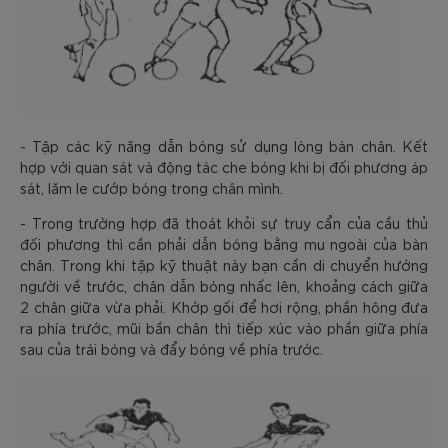
- Tập các kỹ năng dẫn bóng sử dụng lòng bàn chân. Kết
hợp với quan sát và động tác che bóng khi bị đối phương áp
sát, lăm le cướp bóng trong chân mình.
- Trong trường hợp đã thoát khỏi sự truy cẩn của cầu thủ
đối phương thì cần phải dẫn bóng bằng mu ngoài của bàn
chân. Trong khi tập kỹ thuật này bạn cần di chuyển hướng
người về trước, chân dẫn bóng nhấc lên, khoảng cách giữa
2 chân giữa vừa phải. Khớp gối để hơi rộng, phần hông đưa
ra phía trước, mũi bần chân thì tiếp xúc vào phần giữa phía
sau của trái bóng và đẩy bóng về phía trước.