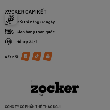
ZOCKER CAM KẾT
🎁
Đổi trả hàng 07 ngày
Giao hàng toàn quốc
Hỗ trợ 24/7
:
Kết nối
CÔNG TY CỔ PHẦN THỂ THAO KOJI