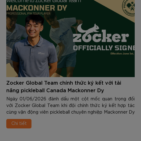
Zocker Global Team chính thức ký kết với tài
năng pickleball Canada Mackonner Dy
Ngày 01/06/2026 đánh dấu một cột mốc quan trọng đối
với Zocker Global Team khi đội chính thức ký kết hợp tác
cùng vận động viên pickleball chuyên nghiệp Mackonner Dy
- một trong những tài năng trẻ nổi bật nhất của làng
Chi tiết
pickleball quốc tế hiện nay.