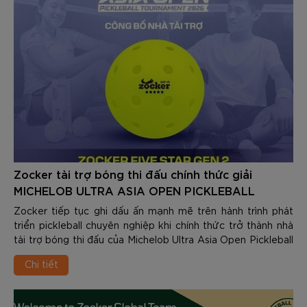
Zocker tài trợ bóng thi đấu chính thức giải
MICHELOB ULTRA ASIA OPEN PICKLEBALL
TOURNAMENT 2026
Zocker tiếp tục ghi dấu ấn mạnh mẽ trên hành trình phát
triển pickleball chuyên nghiệp khi chính thức trở thành nhà
tài trợ bóng thi đấu của Michelob Ultra Asia Open Pickleball
Tournament 2026 – một trong những giải đấu pickleball quy
Chi tiết
mô lớn và được mong chờ nhất trong năm.