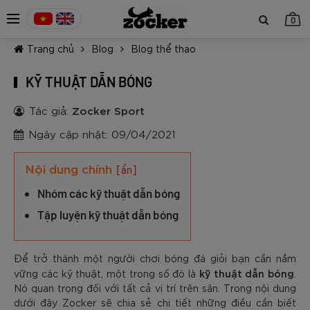
0
Trang chủ
Blog
Blog thể thao
KỸ THUẬT DẪN BÓNG
Tác giả:
Zocker Sport
Ngày cập nhật: 09/04/2021
TIẾP TỤC MUA HÀNG
Nội dung chính
[ẩn]
Nhóm các kỹ thuật dẫn bóng
Tập luyện kỹ thuật dẫn bóng
Để trở thành một người chơi bóng đá giỏi bạn cần nắm
kỹ thuật dẫn bóng
vững các kỹ thuật, một trong số đó là
.
Nó quan trọng đối với tất cả vị trí trên sân. Trong nội dung
dưới đây Zocker sẽ chia sẻ chi tiết những điều cần biết