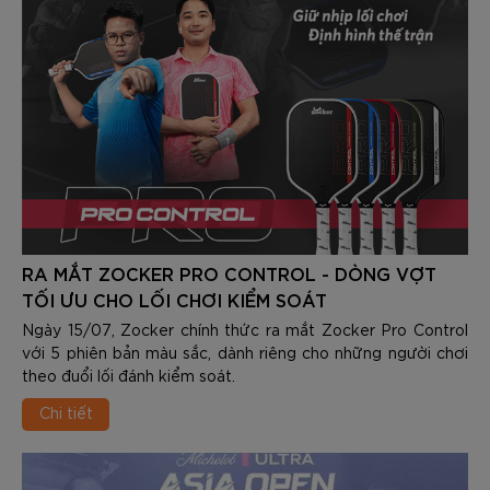
RA MẮT ZOCKER PRO CONTROL - DÒNG VỢT
TỐI ƯU CHO LỐI CHƠI KIỂM SOÁT
Ngày 15/07, Zocker chính thức ra mắt Zocker Pro Control
với 5 phiên bản màu sắc, dành riêng cho những người chơi
theo đuổi lối đánh kiểm soát.
Chi tiết