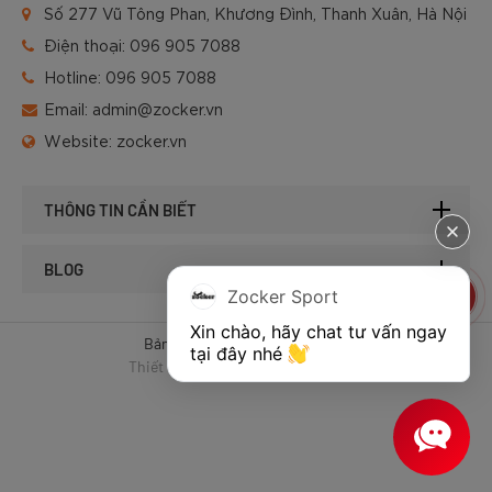
Số 277 Vũ Tông Phan, Khương Đình, Thanh Xuân, Hà Nội
Điện thoại:
096 905 7088
Hotline:
096 905 7088
Email:
admin@zocker.vn
Website:
zocker.vn
THÔNG TIN CẦN BIẾT
BLOG
Zocker Sport
Xin chào, hãy chat tư vấn ngay 
Bản quyền © 2025 của Zocker.
tại đây nhé 
Thiết kế website & SEO - Tất Thành