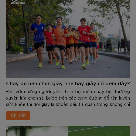
gan chân, đau cẳng chân, viêm khớp…
Chạy bộ nên chọn giày nhẹ hay giày có đệm dày?
Đối với những người yêu thích bộ môn chạy bộ, thường
xuyên lựa chọn sải bước trên các cung đường để rèn luyện
sức khỏe thì đôi giày là khoản đầu tư quan trọng, không chỉ
giúp cải thiện thành tích mà còn phòng tránh những chấn
Chi tiết
thương dai dẳng. Đứng trước kệ giày của các thương hiệu,
runner thường phải đối mặt với 1 bài toán nan giải là làm sao
để chọn được sản phẩm phù hợp.