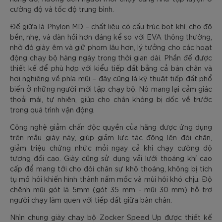
cường độ và tốc độ trung bình.
Đế giữa là Phylon MD – chất liệu có cấu trúc bọt khí, cho độ
bền, nhẹ, và đàn hồi hơn đáng kể so với EVA thông thường,
nhờ đó giày êm và giữ phom lâu hơn, lý tưởng cho các hoạt
động chạy bộ hàng ngày trong thời gian dài. Phần đế được
thiết kế để phù hợp với kiểu tiếp đất bằng cả bàn chân và
hơi nghiêng về phía mũi – đây cũng là kỹ thuật tiếp đất phổ
biến ở những người mới tập chạy bộ. Nó mang lại cảm giác
thoải mái, tự nhiên, giúp cho chân không bị dốc về trước
trong quá trình vận động.
Công nghệ giảm chấn độc quyền của hãng được ứng dụng
trên mẫu giày này, giúp giảm lực tác động lên đôi chân,
giảm triệu chứng nhức mỏi ngay cả khi chạy cường độ
tương đối cao. Giày cũng sử dụng vải lưới thoáng khí cao
cấp để mang tới cho đôi chân sự khô thoáng, không bị tích
tụ mồ hôi khiến hình thành nấm mốc và mùi hôi khó chịu. Độ
chênh mũi gót là 5mm (gót 35 mm - mũi 30 mm) hỗ trợ
người chạy làm quen với tiếp đất giữa bàn chân.
Nhìn chung giày chạy bộ Zocker Speed Up được thiết kế