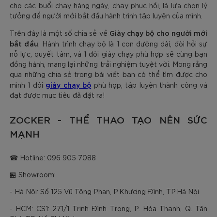
cho các buổi chạy hàng ngày, chạy phục hồi, là lựa chọn lý
tưởng để người mới bắt đầu hành trình tập luyện của mình.
Giày chạy bộ cho người mới
Trên đây là một số chia sẻ về
bắt đầu
. Hành trình chạy bộ là 1 con đường dài, đòi hỏi sự
nỗ lực, quyết tâm, và 1 đôi giày chạy phù hợp sẽ cùng bạn
đồng hành, mang lại những trải nghiệm tuyệt vời. Mong rằng
qua những chia sẻ trong bài viết bạn có thể tìm được cho
giày chạy bộ
mình 1 đôi
phù hợp, tập luyện thành công và
đạt được mục tiêu đã đặt ra!
ZOCKER - THỂ THAO TẠO NÊN SỨC
MẠNH
☎ Hotline: 096 905 7088
🏪 Showroom:
- Hà Nội: Số 125 Vũ Tông Phan, P.Khương Đình, TP.Hà Nội.
- HCM: CS1: 271/1 Trịnh Đình Trọng, P. Hòa Thạnh, Q. Tân