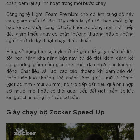
chân, đem lại sự linh hoạt trong mỗi bước chạy.
Công nghệ Light Foam Premium cho độ êm cùng độ nảy
cao, giảm chấn tối đa. Đây chính là yếu tố then chốt giúp
bảo vệ các khớp cùng cơ bắp khỏi tác động mạnh khi tiếp
đất, giảm thiểu nguy cơ chấn thương thường gặp ở những
người mới do kỹ thuật chạy chưa chuẩn.
Hãng sử dụng tấm sợi nylon ở đế giữa để giày phản hồi lực
tốt hơn, tăng khả năng bật nảy, từ đó tiết kiệm đáng kể
năng lượng, giảm cảm giác mệt mỏi, đau nhức sau khi vận
động. Chất liệu vải lưới cao cấp, thoáng khí đảm bảo đôi
chân luôn khô thoáng. Độ chênh lệch gót – mũi là 10mm
(gót 35 mm - mũi 25 mm) hỗ trợ tiếp đất hiệu quả phù hợp
với người mới hoặc có thói quen tiếp đất gót, giảm áp lực
lên gót chân cũng như các cơ bắp.
Giày chạy bộ Zocker Speed Up