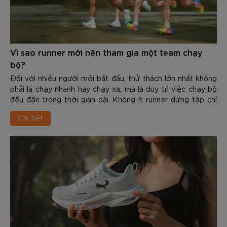
Vì sao runner mới nên tham gia một team chạy
bộ?
Đối với nhiều người mới bắt đầu, thử thách lớn nhất không
phải là chạy nhanh hay chạy xa, mà là duy trì việc chạy bộ
đều đặn trong thời gian dài. Không ít runner dừng tập chỉ
sau vài tuần vì thiếu động lực, không biết cách xây dựng
Chi tiết
giáo án hoặc không có team đồng hành.