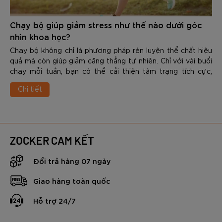
Chạy bộ giúp giảm stress như thế nào dưới góc
nhìn khoa học?
Chạy bộ không chỉ là phương pháp rèn luyện thể chất hiệu
quả mà còn giúp giảm căng thẳng tự nhiên. Chỉ với vài buổi
chạy mỗi tuần, bạn có thể cải thiện tâm trạng tích cực,
nâng cao chất lượng giấc ngủ và gia tăng khả năng chống
Chi tiết
chịu áp lực trong cuộc sống. Vậy Chạy bộ giúp giảm stress
như thế nào dưới góc nhìn khoa học? Trong nội dung dưới
đây các bạn hãy cùng Zocker tìm hiểu chi tiết nhé.
ZOCKER CAM KẾT
Đổi trả hàng 07 ngày
Giao hàng toàn quốc
Hỗ trợ 24/7