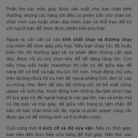
Phần lớn các mẫu giày được sản xuất cho bàn chân bình
thường, nhưng các hãng lớn đều có phiên bản cho chân bè,
chân vòm cao hoặc chân dày mình, bạn có thể trao đổi kỹ
với người bán để chọn được phiên bản phù hợp.
tính chất chạy và đường chạy
Ngoài ra, cần căn cứ vào
của mình để chọn giày phù hợp. Nếu bạn chạy tốc độ hoặc
biến tốc thì thường giày sẽ có phần đệm không cần quá
dày, được tối ưu lựa chọn nhẹ để dễ dàng tăng tốc. Còn
nếu chạy bền hoặc marathon thì cần có đế giữa dày để
nâng đỡ cơ thể và hấp thụ lực tốt hơn. Hoạt động chủ yếu
trên đường nhựa thì ưu tiên đế ngoài phẳng hơn, làm từ cao
su mỏng, nhẹ, đệm đế dày để chống sốc từ bề mặt cứng,
upper vải lưới nhẹ. Hoạt động trên những địa hình phức tạp
thì lựa giày có đế ngoài trang bị các gai lớn, sâu và phần mũi
có lớp bảo vệ mũi giày, đế giữa nên trang bị tấm chắn để
bảo vệ bàn chân khỏi sỏi đá, ngoài ra phần upper cũng cần
được gia cố để chống rách và ít bị thấm nước.
kích cỡ và độ vừa vặn
Cuối cùng mới là
. Nếu có thời gian,
bạn nên đến trực tiếp cửa hàng để thử giày. Nên thử vào