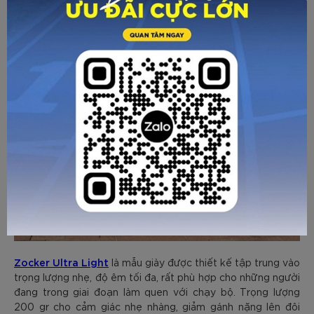
Zocker Ultra Light
là mẫu giày được thiết kế tập trung vào
trọng lượng nhẹ, độ êm tối đa, rất phù hợp cho những người
đang trong giai đoạn làm quen với chạy bộ. Trọng lượng
200 gr cho cảm giác nhẹ nhàng, giảm gánh nặng lên đôi