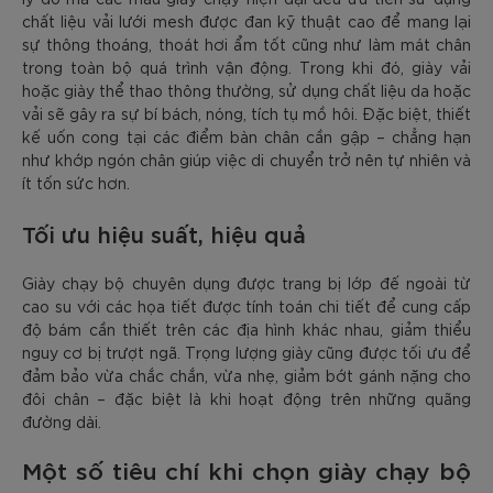
chất liệu vải lưới mesh được đan kỹ thuật cao để mang lại
sự thông thoáng, thoát hơi ẩm tốt cũng như làm mát chân
trong toàn bộ quá trình vận động. Trong khi đó, giày vải
hoặc giày thể thao thông thường, sử dụng chất liệu da hoặc
vải sẽ gây ra sự bí bách, nóng, tích tụ mồ hôi. Đặc biệt, thiết
kế uốn cong tại các điểm bàn chân cần gập – chẳng hạn
như khớp ngón chân giúp việc di chuyển trở nên tự nhiên và
ít tốn sức hơn.
Tối ưu hiệu suất, hiệu quả
Giày chạy bộ chuyên dụng được trang bị lớp đế ngoài từ
cao su với các họa tiết được tính toán chi tiết để cung cấp
độ bám cần thiết trên các địa hình khác nhau, giảm thiểu
nguy cơ bị trượt ngã. Trọng lượng giày cũng được tối ưu để
đảm bảo vừa chắc chắn, vừa nhẹ, giảm bớt gánh nặng cho
đôi chân – đặc biệt là khi hoạt động trên những quãng
đường dài.
Một số tiêu chí khi chọn giày chạy bộ