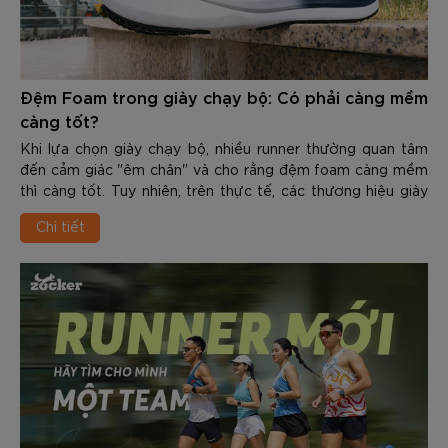
Đệm Foam trong giày chạy bộ: Có phải càng mềm
càng tốt?
Khi lựa chọn giày chạy bộ, nhiều runner thường quan tâm
đến cảm giác "êm chân" và cho rằng đệm foam càng mềm
thì càng tốt. Tuy nhiên, trên thực tế, các thương hiệu giày
chạy hiện nay không còn chỉ tập trung vào việc tạo ra lớp
Chi tiết
đệm mềm nhất, mà hướng đến sự cân bằng giữa giảm chấn
và hiệu suất vận động.